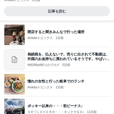
Amebaトピックス
2日前
記事を読む
閉店すると聞きみんなで行った場所
Amebaトピックス
1日前
相続税を、払えないで、売りに出されて不動産は、
外国のお金持ちに買われているそうです。やばいで
すよ
ht9299yzf祈りのブログ
5日前
憧れの女性と行った岐阜でのランチ
Amebaトピックス
1日前
ポッキー以来の・・・初ビーナス♪
ＳＲ♡ＬＯＶＥＲの・・・キックでＧＯ♪
11日前