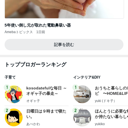
5年使い倒し元が取れた電動鼻吸い器
Amebaトピックス
1日前
記事を読む
トップブロガーランキング
子育て
インテリア&DIY
1
1
kosodatefulな毎日 ～
おうちと暮らしの
オギャ子の暴走～
ピ 〜HOME&LI
オギャ子
yuki (ドキ子）
2
2
日曜日は９時まで寝た
ほんとうに必要な
い。
か持たない暮らし
ep Life Simple
あべかわ
yukiko
ンテリアのきろく