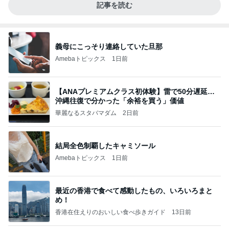
記事を読む
義母にこっそり連絡していた旦那
Amebaトピックス
1日前
【ANAプレミアムクラス初体験】雷で50分遅延…
沖縄往復で分かった「余裕を買う」価値
華麗なるスタバマダム
2日前
結局全色制覇したキャミソール
Amebaトピックス
1日前
最近の香港で食べて感動したもの、いろいろまと
め！
香港在住えりのおいしい食べ歩きガイド
13日前