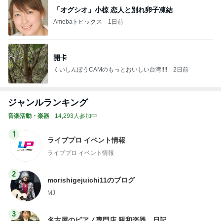
「オグシオ」小椋 恋人と別れ卵子凍結
Amebaトピックス
1日前
開卡
くいしんぼうCAMのもっとおいしい台湾!!!!
2日前
ジャンルランキング
音楽活動・楽器
14,293人参加中
1
ライブプロ イベント情報
ライブプロ イベント情報
2
morishigejuichi11のブログ
MJ
3
名古屋のピアノ専門店 親和楽器 日記