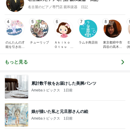
名古屋のピアノ専門店 親和楽器 日記
4
5
6
7
8
のんたんの才
チューリップ
Ａｋｉｋｏ
ラムネ商店街
東京都府中市
E
能を引き出す
Ｏｔｓｕ ピ
四谷の高木久
(
ピアノレッス
アノプログ
美子ピアノ教
ン｜練習ノウ
室のブログ
ハウ発信＆ア
もっと見る
レンジ楽譜販
売中【山梨】
累計数千枚をお届けした美脚パンツ
Amebaトピックス
1日前
娘が描いた私と元旦那さんの絵
Amebaトピックス
1日前