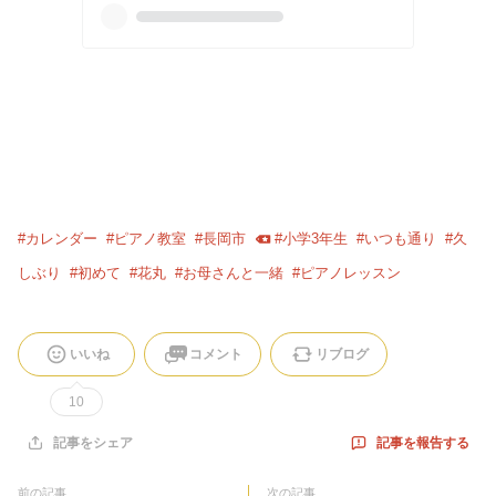
#
カレンダー
#
ピアノ教室
#
長岡市
#
小学3年生
#
いつも通り
#
久
しぶり
#
初めて
#
花丸
#
お母さんと一緒
#
ピアノレッスン
いいね
コメント
リブログ
10
記事を報告する
記事をシェア
前の記事
次の記事