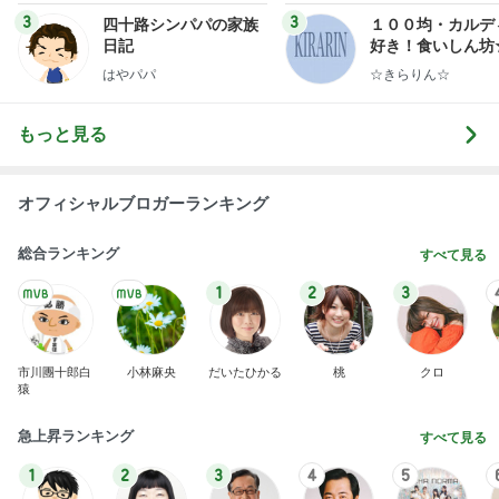
3
3
四十路シンパパの家族
１００均・カルデ
日記
好き！食いしん坊
らりん☆のブログ
はやパパ
☆きらりん☆
もっと見る
オフィシャルブロガーランキング
総合ランキング
すべて見る
1
2
3
市川團十郎白
小林麻央
だいたひかる
桃
クロ
猿
急上昇ランキング
すべて見る
1
2
3
4
5