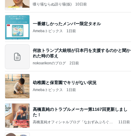
喋り場ならぬ語り場(仮)
10日前
一番嬉しかったメンバー限定タオル
Amebaトピックス
1日前
何故トランプ大統領が日本円を支援するのかと聞か
れた時の答え
nokoarikonのブログ
2日前
幼稚園と保育園でキリがない状況
Amebaトピックス
1日前
高橋直純のトラブルメーカー第1167回更新しまし
た！
高橋直純オフィシャルブログ「なおずみぶろぐ」
11日前
Powered by Ameba