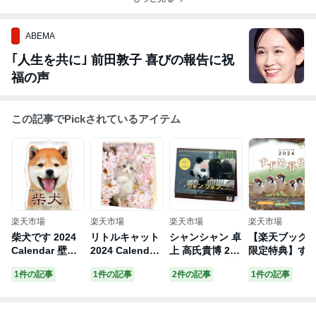
ABEMA
｢人生を共に｣ 前田敦子 喜びの報告に祝
福の声
この記事でPickされているアイテム
楽天市場
楽天市場
楽天市場
楽天市場
柴犬です 2024
リトルキャット
シャンシャン 卓
【楽天ブック
Calendar 壁掛
2024 Calendar
上 高氏貴博 202
限定特典】す
けカレンダー20
卓上カレンダー
4Calendar 卓上
め暮らし(「PC
1件の記事
1件の記事
2件の記事
1件の記事
24年 ダイカット
2024年 スケジ
カレンダー2024
壁紙に使える
いぬ アクティブ
ュール ねこ ア
年 スケジュール
愛いすずめ画
コーポレーショ
クティブコーポ
パンダ APJ 動
像」) （インプ