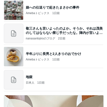
娘への仕送りで起きたまさかの事件
Amebaトピックス
1日前
敬三さんも言いよったのよか。そうか。それは茂美
のしてはならない禁じ手だったな。陣内が言いよる
のよ
nanasantojiroのブログ
2日前
半年ぶりに長男と2人きりのおでかけ
Amebaトピックス
1日前
地獄
日本人
1日前