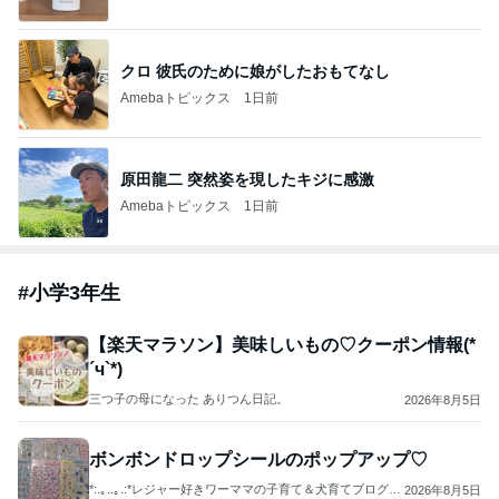
クロ 彼氏のために娘がしたおもてなし
Amebaトピックス
1日前
原田龍二 突然姿を現したキジに感激
Amebaトピックス
1日前
#
小学3年生
【楽天マラソン】美味しいもの♡クーポン情報(*
´ч`*)
三つ子の母になった ありつん日記。
2026年8月5日
ボンボンドロップシールのポップアップ♡
*:.｡..｡.:*レジャー好きワーママの子育て＆犬育てブログ
2026年8月5日