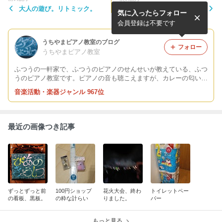
大人の遊び。リトミック。
待ち受けにしたいバイオリン
気に入ったらフォロー
の写真
会員登録は不要です
うちやまピアノ教室のブログ
フォロー
うちやまピアノ教室
ふつうの一軒家で、ふつうのピアノのせんせいが教えている、ふつ
うのピアノ教室です。ピアノの音も聴こえますが、カレーの匂いも
します。庭で採れた夏野菜を生徒さんにプレゼントするのが夢で
音楽活動・楽器ジャンル 967位
す。 piano.pochiko@gmail.com
最近の画像つき記事
ずっとずっと前
100円ショップ
花火大会、終わ
トイレットペー
の看板、黒板。
の粋な計らい
りました。
パー
もっと見る