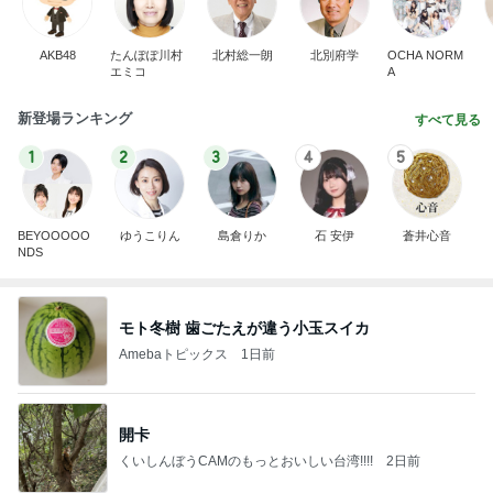
AKB48
たんぽぽ川村
北村総一朗
北別府学
OCHA NORM
エミコ
A
新登場ランキング
すべて見る
1
2
3
4
5
BEYOOOOO
ゆうこりん
島倉りか
石 安伊
蒼井心音
NDS
モト冬樹 歯ごたえが違う小玉スイカ
Amebaトピックス
1日前
開卡
くいしんぼうCAMのもっとおいしい台湾!!!!
2日前