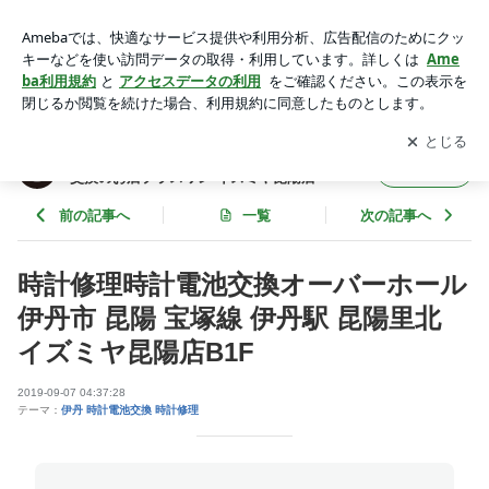
時計修理時計電池交換オーバーホール 伊丹市 昆陽 宝塚線 伊丹
駅 昆陽里北 イズミヤ昆陽店B1F | 伊丹市 昆陽 安い 靴修理 合
アプリをダウンロードして
ブログの更新通知
を受け取りまし
開く
鍵作成 時計の電池交換のお店プラスワン イズミヤ昆陽店
ょう。
伊丹市 昆陽 安い 靴修理 合鍵作成 時計の電池
フォロー
交換のお店プラスワン イズミヤ昆陽店
前の記事へ
一覧
次の記事へ
時計修理時計電池交換オーバーホール
伊丹市 昆陽 宝塚線 伊丹駅 昆陽里北
イズミヤ昆陽店B1F
2019-09-07 04:37:28
テーマ：
伊丹 時計電池交換 時計修理