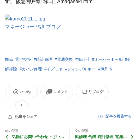
す。 阪急神戸線｢塚口｣ Amagasaki Itami
マネージャー 鴨川ブログ
#
時計電池交換
#
時計修理
#
電池交換
#
腕時計
#
オーバーホール
#
分
解掃除
#
カバン修理
#
イズミヤ
#
ディンプルキー
#
伊丹市
いいね
コメント
リブログ
1
記事を報告する
記事をシェア
前の記事
次の記事
気軽にお問い合わせ下さい！
靴修理 合鍵 時計修理 電池交