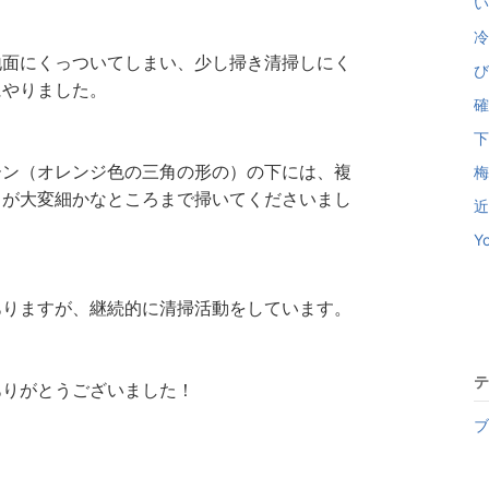
い
冷
地面にくっついてしまい、少し掃き清掃しにく
び
にやりました。
確
下
ーン（オレンジ色の三角の形の）の下には、複
梅
まが大変細かなところまで掃いてくださいまし
近
Y
ありますが、継続的に清掃活動をしています。
テ
ありがとうございました！
ブ