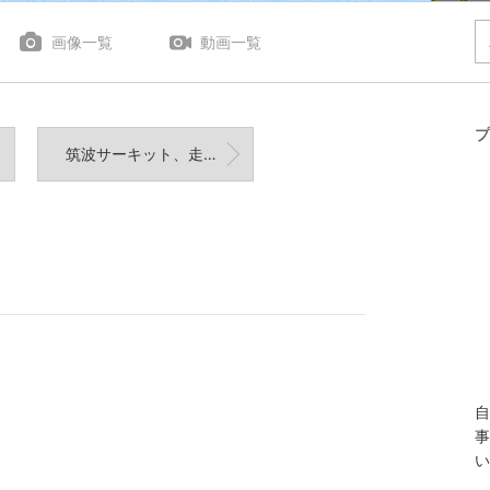
画像一覧
動画一覧
プ
筑波サーキット、走行しました‼
自
事
い