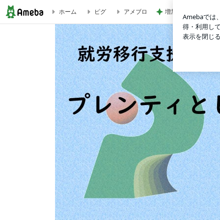
増加した体重とかさ
ホーム
ピグ
アメブロ
近隣清掃をしました！ | plentyとしまくのブログ