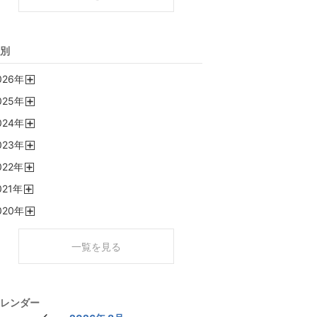
別
026
年
開
025
年
く
開
024
年
く
開
023
年
く
開
022
年
く
開
021
年
く
開
020
年
く
開
く
一覧を見る
レンダー