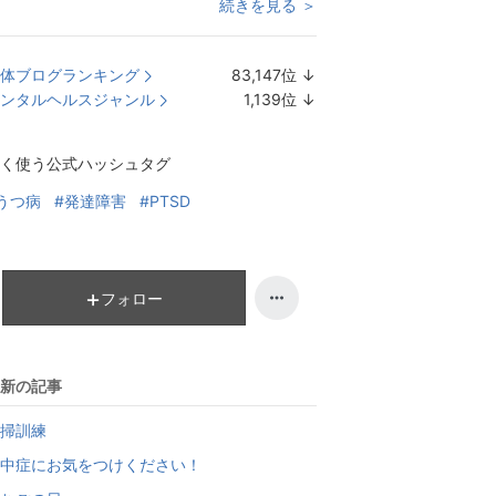
続きを見る ＞
体ブログランキング
83,147
位
↓
ラ
ンタルヘルスジャンル
1,139
位
↓
ン
ラ
キ
ン
く使う公式ハッシュタグ
ン
キ
グ
ン
うつ病
#発達障害
#PTSD
下
グ
降
下
降
フォロー
新の記事
掃訓練
中症にお気をつけください！