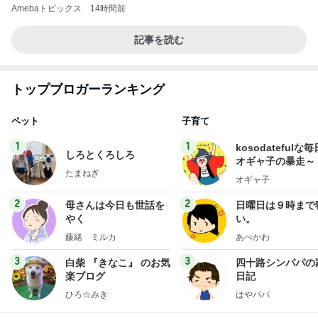
Amebaトピックス
14時間前
記事を読む
トップブロガーランキング
ペット
子育て
1
1
kosodatefulな毎
しろとくろしろ
オギャ子の暴走～
たまねぎ
オギャ子
2
2
母さんは今日も世話を
日曜日は９時まで
やく
い。
藤緒 ミルカ
あべかわ
3
3
白柴 『きなこ』 のお気
四十路シンパパの
楽ブログ
日記
ひろ☆みき
はやパパ