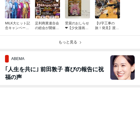
MILK大ヒット記
足利商業連合会
受賞のおしらせ
【U字工事の
念キャンペー
の総会が開催さ
❤【少女漫画の
旅！発見】渡良
ン！トレカプレ
れました
初期衝動】パリ
瀬橋カレーの巻
ゼント中！
国際サロン2026
もっと見る
ABEMA
｢人生を共に｣ 前田敦子 喜びの報告に祝
福の声