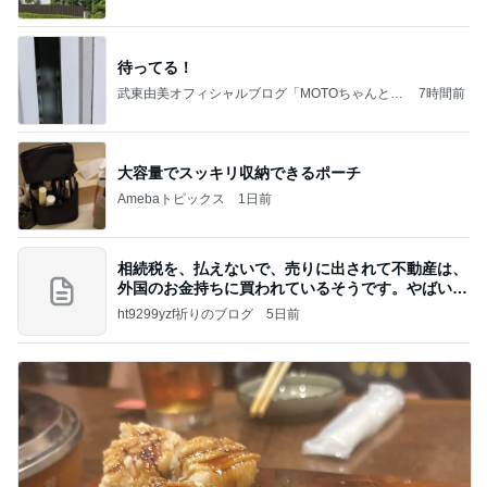
待ってる！
武東由美オフィシャルブログ「MOTOちゃんとの
7時間前
はっぴぃな毎日」Powered by Ameba
大容量でスッキリ収納できるポーチ
Amebaトピックス
1日前
相続税を、払えないで、売りに出されて不動産は、
外国のお金持ちに買われているそうです。やばいで
すよ
ht9299yzf祈りのブログ
5日前