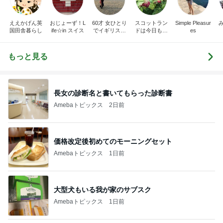
ええかげん英
おじょーず！L
60才 女ひとり
スコットラン
Simple Pleasur
国田舎暮らし
ife☆in スイス
でイギリスに
ドは今日も曇
es
移住
り空
もっと見る
長女の診断名と書いてもらった診断書
Amebaトピックス
2日前
価格改定後初めてのモーニングセット
Amebaトピックス
1日前
大型犬もいる我が家のサブスク
Amebaトピックス
1日前