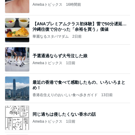
Amebaトピックス
16時間前
【ANAプレミアムクラス初体験】雷で50分遅延…
沖縄往復で分かった「余裕を買う」価値
華麗なるスタバマダム
2日前
予選通過ならず大号泣した娘
Amebaトピックス
1日前
最近の香港で食べて感動したもの、いろいろまと
め！
香港在住えりのおいしい食べ歩きガイド
13日前
同じ過ちは侵したくない香水の話
Amebaトピックス
1日前