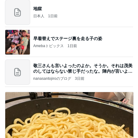
地獄
日本人
1日前
早着替えでステージ裏を走る子の姿
Amebaトピックス
1日前
敬三さんも言いよったのよか。そうか。それは茂美
のしてはならない禁じ手だったな。陣内が言いよる
のよ
nanasantojiroのブログ
3日前