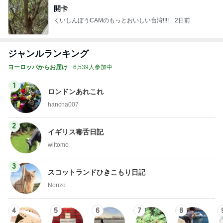
開卡
くいしんぼうCAMのもっとおいしい台湾!!!!
2日前
ジャンルランキング
ヨーロッパからお届け
6,539人参加中
1
ロンドンあれこれ
hancha007
2
イギリス毒舌日記
wiltomo
3
スコットランドひきこもり日記
Norizo
4
5
6
7
8