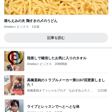
堀ちえみの夫 鶏すきの〆のうどん
Amebaトピックス
1日前
記事を読む
指差しで確信したお気に入りのタオル
Amebaトピックス
20時間前
高橋直純のトラブルメーカー第1167回更新しまし
た！
高橋直純オフィシャルブログ「なおずみぶろぐ」
11日前
Powered by Ameba
ライブとレッスンでへとへとな体