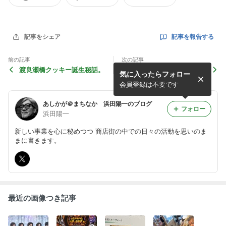
記事を報告する
記事をシェア
前の記事
次の記事
渡良瀬橋クッキー誕生秘話。
ハマダのキャラクターができ
気に入ったらフォロー
ました。
会員登録は不要です
あしかが＠まちなか 浜田陽一のブログ
フォロー
浜田陽一
新しい事業を心に秘めつつ 商店街の中での日々の活動を思いのま
まに書きます。
最近の画像つき記事