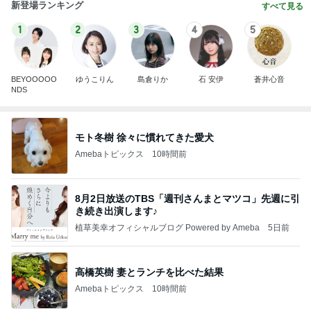
新登場ランキング
すべて見る
1
2
3
4
5
BEYOOOOO
ゆうこりん
島倉りか
石 安伊
蒼井心音
NDS
モト冬樹 徐々に慣れてきた愛犬
Amebaトピックス
10時間前
8月2日放送のTBS「週刊さんまとマツコ」先週に引
き続き出演します♪
植草美幸オフィシャルブログ Powered by Ameba
5日前
高橋英樹 妻とランチを比べた結果
Amebaトピックス
10時間前