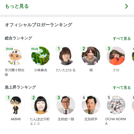
もっと見る
オフィシャルブロガーランキング
総合ランキング
すべて見る
1
2
3
市川團十郎白
小林麻央
だいたひかる
桃
クロ
猿
急上昇ランキング
すべて見る
1
2
3
4
5
AKB48
たんぽぽ川村
北村総一朗
北別府学
OCHA NORM
エミコ
A