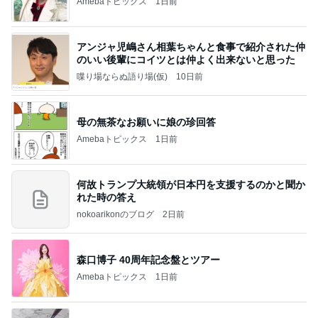
Amebaトピックス
1日前
アンジャ児嶋さん相葉ちゃんと食事で紹介された仲
のいい後輩にコイツとは仲よく出来ないと思った
喋り場ならぬ語り場(仮)
10日前
母の無茶なお願いに娘の珍回答
Amebaトピックス
1日前
何故トランプ大統領が日本円を支援するのかと聞か
れた時の答え
nokoarikonのブログ
2日前
森口博子 40周年記念盤とツアー
Amebaトピックス
1日前