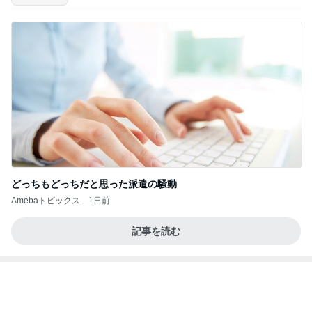
堀ちえみの夫 妻はパンで夫は米
Amebaトピックス
2日前
8月6日「めざましテレビ」林佑香さん着用のウィル
セレクションの小花刺繍タックスリーブカーディガ
ン
れなのブログ
1日前
50％オフで買える着痩せアイテム33選
Amebaトピックス
1日前
何故トランプ大統領が日本円を支援するのかと聞か