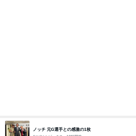
どっちもどっちだと思った派遣の騒動
Amebaトピックス
1日前
記事を読む
アレク 良く笑い怒り泣く娘の姿
Amebaトピックス
2日前
アンジャ児嶋さん相葉ちゃんと食事で紹介された仲
のいい後輩にコイツとは仲よく出来ないと思った
喋り場ならぬ語り場(仮)
10日前