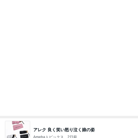
れた時の答え
nokoarikonのブログ
2日前
フォローしてくれる有難いパート仲間
Amebaトピックス
11時間前
ポッキー以来の・・・初ビーナス♪
ＳＲ♡ＬＯＶＥＲの・・・キックでＧＯ♪
11日前
もちろん買うと決めた懐かしの新商品
Amebaトピックス
1日前