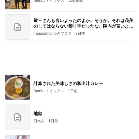
諦めずに良かった本命のキーチェーン
Amebaトピックス
1日前
話題のスイカ丸ごとアイス♡
さとみるくのロサンゼルス⇔ハワイ夢日記
7日前
水族館がトラウマの彼の恋の瞬間
Amebaトピックス
1日前
高橋直純のトラブルメーカー第1167回更新しまし
た！
高橋直純オフィシャルブログ「なおずみぶろぐ」
11日前
Powered by Ameba
安っぽい100均の小箱が大変身
Amebaトピックス
16時間前