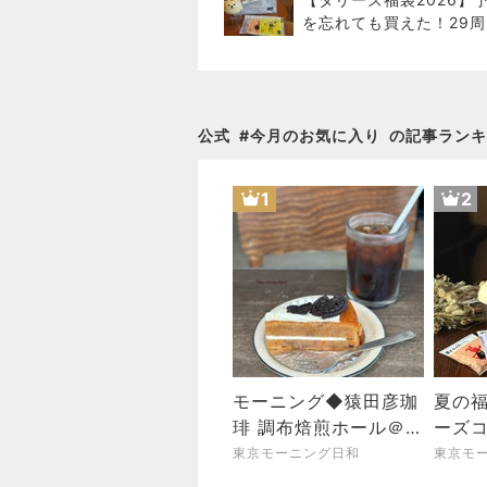
を忘れても買えた！29周
ハッピーバッグの中身を
公開8/5～
公式
#
今月のお気に入り
の記事ランキ
1
2
モーニング◆猿田彦珈
夏の福
琲 調布焙煎ホール＠調
ーズコ
布
Anniv
東京モーニング日和
東京モ
Bag」