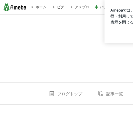
いいねやコメントが
ホーム
ピグ
アメブロ
pkbetcommxのブログ
ブログトップ
記事一覧