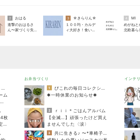
おはる
☆きらりん☆
MI
2
3
4
進撃のおはるさ
１００均・カルデ
めがねと
ん〜家づくり失敗
ィ大好き！食いし
北欧暮ら
したけど私は元気
ん坊☆きらりん☆
です〜
のブログ
お弁当づくり
インテ
オヤジのスイーツ時々ランニングブログ
ぴこれの毎日コレクション♬.*ﾟ
1
ーム
✱一時休業のお知らせ✱
ーニ
ム
ｒｉｉ＊ごはんアルバム
2
4枚
【全滅…】頑張ったけど買え
定カ
ませんでした〈涙〉
？
ム
共に生きる♪ 〜*車椅子の息子とお弁当の記録*〜
3
予約
感動した分厚いソースカツ丼