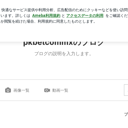
凄く嬉しいこと
芸能人ブログ
人気ブログ
新規登録
pkbetcommxのブログ
ブログの説明を入力します。
画像一覧
動画一覧
プ