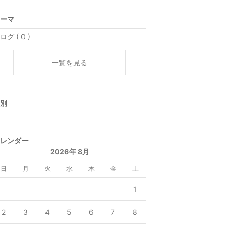
ーマ
ログ ( 0 )
一覧を見る
別
レンダー
2026年 8月
日
月
火
水
木
金
土
1
2
3
4
5
6
7
8