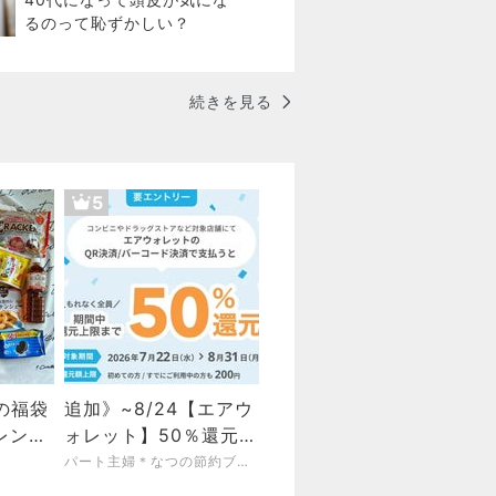
るのって恥ずかしい？
続きを見る
5
の福袋
追加》~8/24【エアウ
レンジ
ォレット】50％還元・
あふれそ
30％還元・最大100％
パート主婦＊なつの節約ブログ＊低収入でも心豊かな暮らし
還元の抽選！招待で