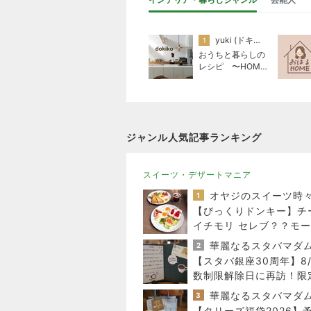
yuki (ドキ子）
1
おうちと暮らしの
レシピ 〜HOME
&LIFE〜
ジャンル人気記事ランキング
スイーツ・デザートマニア
1
【びっくりドンキー】チ
イチモリ セレブ？？モ
ング
華麗なるスタバマダ
2
【スタバ銀座30周年】8/
数制限解除日に再訪！限
ードと店舗名刺の在庫は
華麗なるスタバマダ
3
【タリーズ福袋2026】