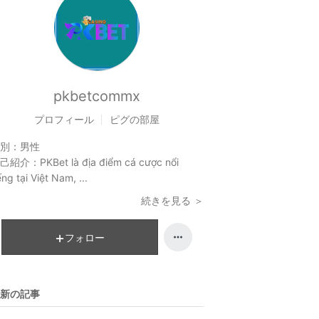
pkbetcommx
プロフィール
ピグの部屋
別：
男性
己紹介：
PKBet là địa điểm cá cược nổi
ếng tại Việt Nam, ...
続きを見る ＞
フォロー
新の記事