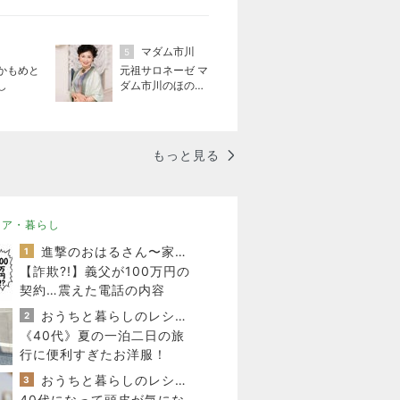
マダム市川
5
かもめと
元祖サロネーゼ マ
し
ダム市川のほのぼ
のブログ
もっと見る
リア・暮らし
進撃のおはるさん〜家づくり失敗したけど私は元気です〜
1
【詐欺?!】義父が100万円の
契約…震えた電話の内容
おうちと暮らしのレシピ 〜HOME&LIFE〜
2
《40代》夏の一泊二日の旅
行に便利すぎたお洋服！
おうちと暮らしのレシピ 〜HOME&LIFE〜
3
40代になって頭皮が気にな