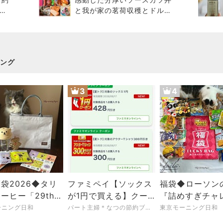
年
と我が家の茗荷収穫とドルフ
全部
ィン弁当
ング
3
4
袋2026◆タリ
ファミペイ【ソックス
福袋◆ローソン
ーヒー「29th
が1円で買える】クー
『詰めすぎチャ
ersary Happy
ポン！店頭受け取り可
LUCKY BAG 
ーニング日和
パート主婦＊なつの節約ブログ＊低収入でも心豊かな暮らし
東京モーニング日和
能♡
うなハッピー』