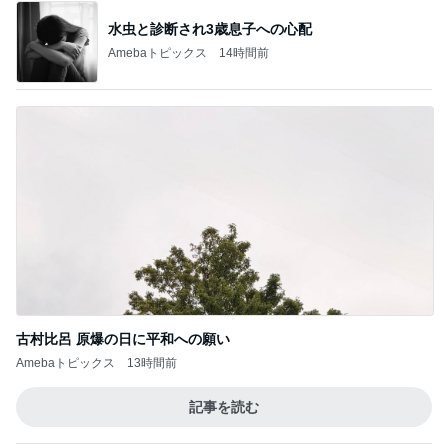
TOPTOY☆Cocoa Workshop
ディズニーファン Dのブログ
8日前
質が落ちたくら寿司からの変更
Amebaトピックス
1日前
有名なのかな！？
だいたひかるオフィシャルブログ Powered by Ame
2日前
ba