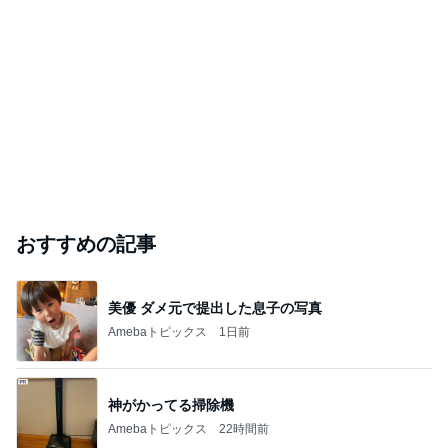
要介護5の志茂田景樹 入浴は3人がかり
Amebaトピックス
1日前
開卡
くいしんぼうCAMのもっとおいしい台湾!!!!
2日前
ジャンルランキング
映画レビュー
7,027人参加中
1
連ドラについてじっくり語るブログ
ドラマミタロー
2
ゲーム感想、レビューなどなど趣味に関するまとめ
こだまもとる