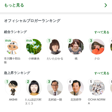
夫がいると適当にできない昼ごはん
Amebaトピックス
1日前
最近の香港で食べて感動したもの、いろいろまと
め！
香港在住えりのおいしい食べ歩きガイド
13日前
解凍で食べにくいコストコクッキー
Amebaトピックス
1日前
敬三さんも言いよったのよか。そうか。それは茂美