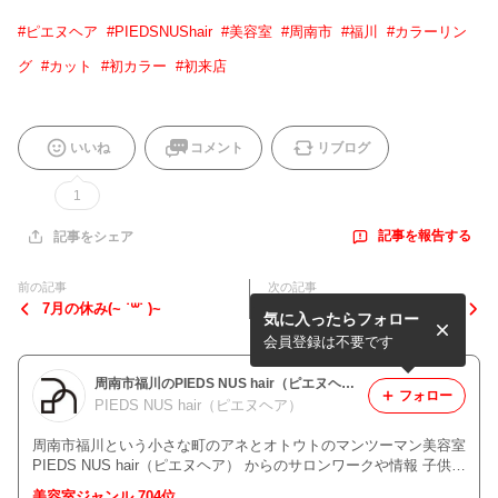
#
ピエヌヘア
#
PIEDSNUShair
#
美容室
#
周南市
#
福川
#
カラーリン
グ
#
カット
#
初カラー
#
初来店
いいね
コメント
リブログ
1
記事を報告する
記事をシェア
前の記事
次の記事
7月の休み(~ ˙꒳˙ )~
新中学生少しのウネリが気に
気に入ったらフォロー
なるから初めて矯正ストレー
トを
会員登録は不要です
周南市福川のPIEDS NUS hair（ピエヌヘア）のいろいろブログ
フォロー
PIEDS NUS hair（ピエヌヘア）
周南市福川という小さな町のアネとオトウトのマンツーマン美容室
PIEDS NUS hair（ピエヌヘア） からのサロンワークや情報 子供か
らアラフォー・アラフィフ・アラ還・アラ古希・・・ DO-S・T2sy
美容室ジャンル 704位