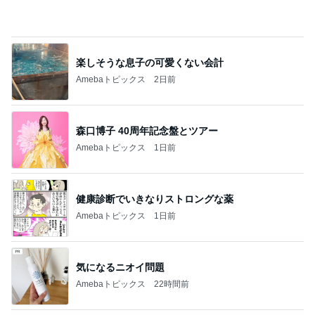
植草美幸オフィシャルブログ Powered by Ameba
5日前
疲れが吹き飛んだ幼馴染からの返信
Amebaトピックス
1日前
開卡
くいしんぼうCAMのもっとおいしい台湾!!!!
2日前
体がSOSを出す舌の口内炎6個
Amebaトピックス
1日前