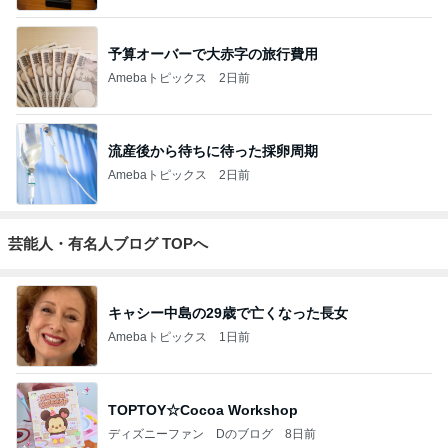
3
三角絞めでつかまえて2
カミヤマ
4
5
6
7
8
アンパンマン
怒りくまのブ
勝手に映画紹
映画でもどう
MOJIの映画レ
先生の映画講
ログ（仮）
介！？
どす？
ビュー
座
もっと見る
楽しそうな息子の可愛くない会計
Amebaトピックス
2日前
森口博子 40周年記念盤とツアー
Amebaトピックス
1日前