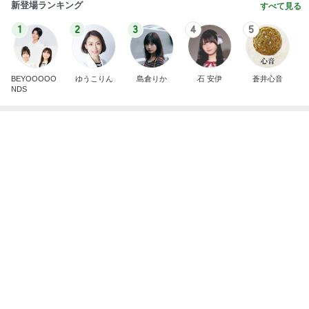
のしてはならない禁じ手だったな。陣内が言いよる
のよ
nanasantojiroのブログ
2日前
5,500円以上購入で貰える可愛いポーチ
Amebaトピックス
1日前
地獄
日本人
1日前