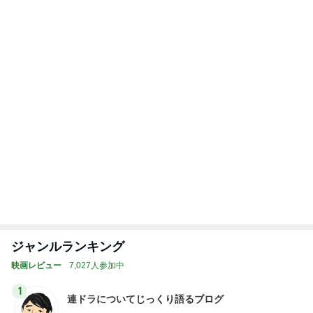
古村比呂 原爆の日に平和への願い
Amebaトピックス
13時間前
記事を読む
トップブロガーランキング
ファッション
旅行
1
1
妻です。ママです。女
「吉田さんちのフ
です。
リー日記」Powere
y Ameba 吉田さ
eri.
吉田さんファミリー
ミリーオフィシャ
ログ
2
2
40代からの大人カジュ
☆やまあこ☆さん
アルを品良く着こなす
ィズニー日記