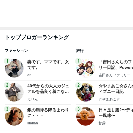
小柳ルミ子 優勝の為に麻雀勉強
Amebaトピックス
1日前
記事を読む
少し混んでいる整形外科での7人待ち
Amebaトピックス
1日前
【ANAプレミアムクラス初体験】雷で50分遅延…
沖縄往復で分かった「余裕を買う」価値
華麗なるスタバマダム
2日前