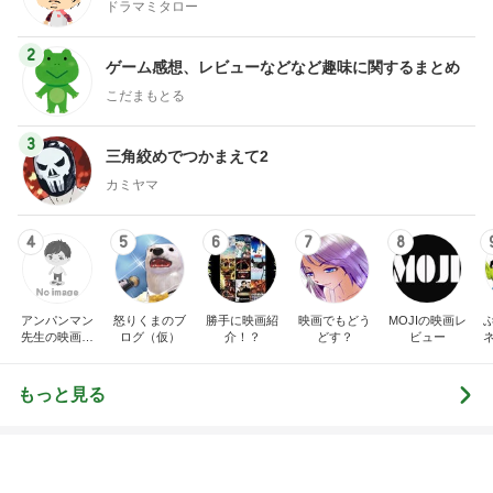
ファッションブログ
えりん
☆やまあこ☆
3
3
銀の滴降る降るまわり
日々是甘露2〜デ
に・・・
ー風味〜
illallan
甘露
もっと見る
オフィシャルブロガーランキング
総合ランキング
すべて見る
1
2
3
市川團十郎白
小林麻央
だいたひかる
桃
クロ
猿
急上昇ランキング
すべて見る