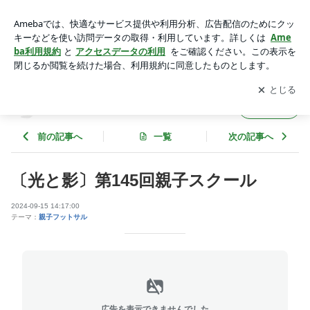
〔光と影〕第145回親子スクール | 〔人もパスもつながる〕キ
ラリな日々
アプリをダウンロードして
ブログの更新通知
を受け取りまし
開く
ょう。
〔人もパスもつながる〕キラリな日々
フォロー
前の記事へ
一覧
次の記事へ
〔光と影〕第145回親子スクール
2024-09-15 14:17:00
テーマ：
親子フットサル
広告を表示できませんでした