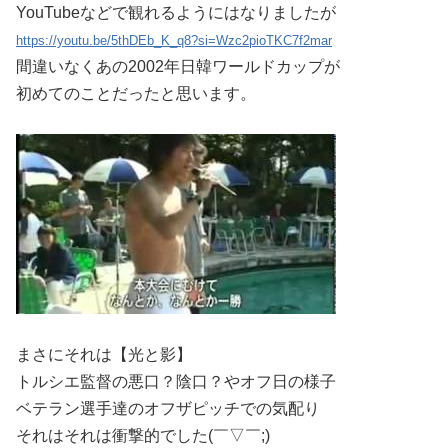
YouTubeなどで観れるようにはなりましたが
https://youtu.be/5thDEb_K_q8?si=Wzc2pioTKC7f2mar
間違いなくあの2002年日韓ワールドカップが
初めてのことだったと思います。
まさにそれは【光と影】
トルシエ監督の悪口？陰口？やオフ日の様子
ベテラン選手達のオフザピッチでの気配り
それはそれは衝撃的でした(￣▽￣;)