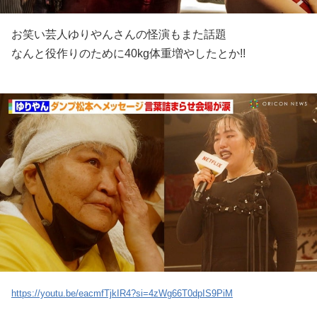
お笑い芸人ゆりやんさんの怪演もまた話題
なんと役作りのために40kg体重増やしたとか!!
https://youtu.be/eacmfTjkIR4?si=4zWg66T0dpIS9PiM