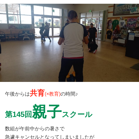
共育
午後からは
(×教育)
の時間♪
親子
第145回
スクール
数組が午前中からの暑さで
急遽キャンセルとなってしまいましたが