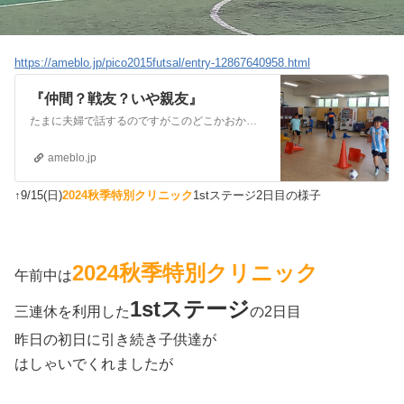
https://ameblo.jp/pico2015futsal/entry-12867640958.html
『仲間？戦友？いや親友』
たまに夫婦で話するのですがこのどこかおかしい現代社会において〔感動〕って大切だなと。それにはSMAPか嵐の復活くらい大きなサプライズが必要なのではとドライブ中…
ameblo.jp
↑9/15(日)
2024秋季特別クリニック
1stステージ2日目の様子
2024秋季特別クリニック
午前中は
1stステージ
三連休を利用した
の2日目
昨日の初日に引き続き子供達が
はしゃいでくれましたが