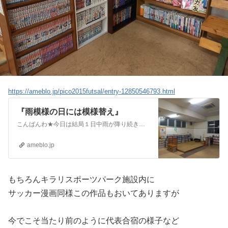
https://ameblo.jp/pico2015futsal/entry-12850546793.html
『雨模様の日には模様替え』
こんばんわ★今日は結局１日中雨が降り続きましたね(・・;)せっかく〔GW3時間個サル〕たくさんの方々にご予約いただけていたのですが…残念無念。。。https:…
ameblo.jp
もちろんキラリスポーツパーク施設内に
サッカー漫画同様この作品もおいてありますが
今でこそ当たり前のように代表合宿の様子など