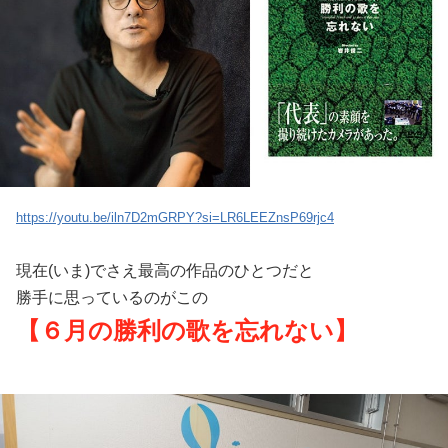
https://youtu.be/iln7D2mGRPY?si=LR6LEEZnsP69rjc4
現在(いま)でさえ最高の作品のひとつだと
勝手に思っているのがこの
【６月の勝利の歌を忘れない】