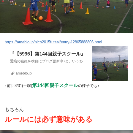
https://ameblo.jp/pico2015futsal/entry-12865888806.html
『【5996】第144回親子スクール』
愛娘の寝顔を横目にブログ更新中♪と、いうわけで8/31(土曜)第144回親子スクールこの8月最後の日に8組の仲良し親子が大好きなパパママ(じぃじ)と参加してく…
ameblo.jp
第144回親子スクール
↑前回8/31(土曜)
の様子でも♪
もちろん
ルールには必ず意味がある