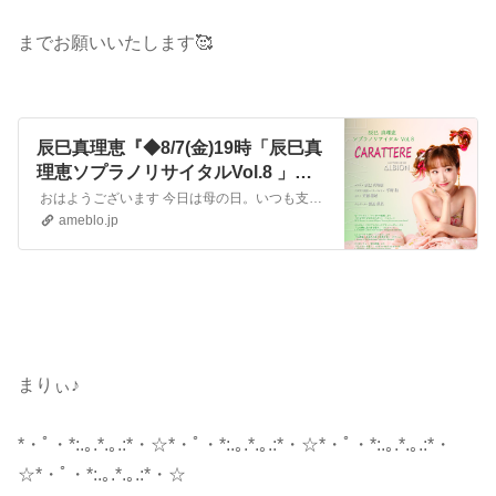
までお願いいたします🥰
辰巳真理恵『◆8/7(金)19時「辰巳真
理恵ソプラノリサイタルVol.8 」＠
サントリーホールブルーローズ♪』
おはようございます 今日は母の日。いつも支えてもらっている母に、心からの感謝を込めて…今年も弟一家と一緒にプレゼントを もう少し頻繁に更新したいところですが…
ameblo.jp
まりぃ♪
*・ﾟ・*:.｡.*.｡.:*・☆*・ﾟ・*:.｡.*.｡.:*・☆*・ﾟ・*:.｡.*.｡.:*・
☆*・ﾟ・*:.｡.*.｡.:*・☆