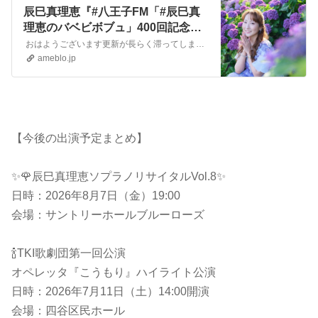
辰巳真理恵『#八王子FM「#辰巳真
理恵のバベビボブュ」400回記念あ
りがとうございました！』
おはようございます更新が長らく滞ってしまいました 6月は少しゆっくりかな？…と思いきや、ほぼ毎週末に本番（奈良での本番も）があったり、8月7日のリサイタルの…
ameblo.jp
【今後の出演予定まとめ】
✨🌹辰巳真理恵ソプラノリサイタルVol.8✨
日時：2026年8月7日（金）19:00
会場：サントリーホールブルーローズ
🍾TKI歌劇団第一回公演
オペレッタ『こうもり』ハイライト公演
日時：2026年7月11日（土）14:00開演
会場：四谷区民ホール