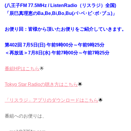
(八王子FM 77.5MHz / ListenRadio（リスラジ）全国)
「辰巳真理恵のBa,Be,Bi,Bo,Bu(バ･ベ･ビ･ボ･ブュ)」
お便り回：皆様から頂いたお便りをご紹介していきます。
第402回 7月5日(日) 午前9時00分～午前9時25分
＜再放送＞7月8日(水) 午前7時00分～午前7時25分
番組HPはこちら
🌟
Tokyo Star Radioの聴き方はこちら
🌟
「リスラジ」アプリのダウンロードはこちら
🌟
番組へのお便りは、