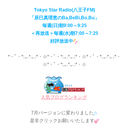
Tokyo Star Radio(八王子FM)
「辰巳真理恵のBa,BeBi,Bo,Bu」
毎週(日)朝9:00～9:25
＜再放送＞毎週(水)朝7:00～7:25
好評放送中
*・ﾟ・*:.｡.*.｡.:*・☆*・ﾟ・*:.｡.*.｡.:*・☆*・ﾟ・*:.｡.*.｡.:*・
☆*・ﾟ・*:.｡.*.｡.:*・☆
人気ブログランキング
7月バージョンに変わりました
是非クリックお願いいたします