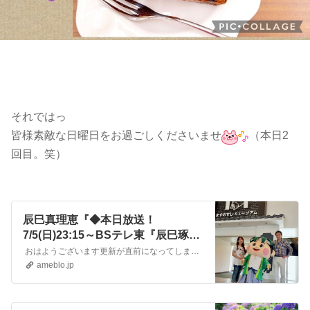
それではっ
皆様素敵な日曜日をお過ごしくださいませ
（本日2
回目。笑）
辰巳真理恵『◆本日放送！
7/5(日)23:15～BSテレ東『辰巳琢郎
の葡萄酒浪漫』富山ワイナリー巡
おはようございます更新が直前になってしまいました 本日再放送です富山ワイナリー巡り編、2本続けてお楽しみくださいませ ◆『辰巳琢郎の葡萄酒浪漫』BSテレ東…
り！』
ameblo.jp