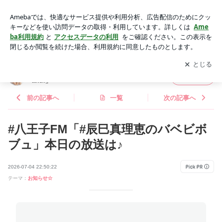
八王子FM「辰巳真理恵のバベビボブュ」お便り紹介の回♪ | 辰
巳真理恵オフィシャルブログ「Piccoli Brillanti!」Powered by
アプリをダウンロードして
ブログの更新通知
を受け取りまし
開く
Ameba
ょう。
辰巳真理恵オフィシャルブログ「Piccoli Brill
フォロー
anti!」
前の記事へ
一覧
次の記事へ
#八王子FM「#辰巳真理恵のバベビボ
ブュ」本日の放送は♪
2026-07-04 22:50:22
テーマ：
お知らせ☆