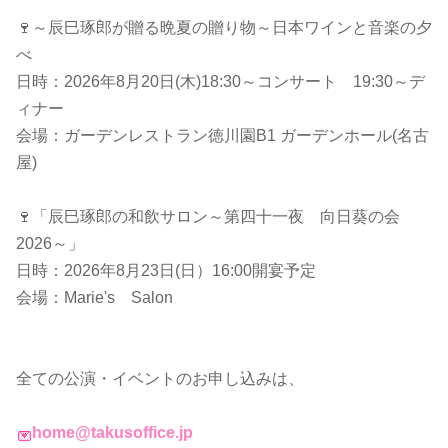
🍷～辰巳琢郎が贈る晩夏の贈り物～日本ワインと音楽の夕
べ
日時：2026年8月20日(木)18:30～コンサート 19:30～デ
ィナー
会場：ガーデンレストラン徳川園B1 ガーデンホール(名古
屋)
🍷「辰巳琢郎の和飲サロン～第四十一夜 向日葵の会
2026～」
日時：2026年8月23日(日）16:00開宴予定
会場：Marie's Salon
全ての公演・イベントのお申し込みは、
home@takusoffice.jp