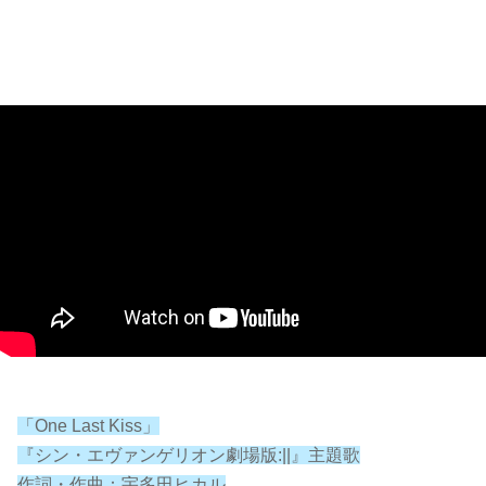
「One Last Kiss」
『シン・エヴァンゲリオン劇場版:||』主題歌
作詞・作曲：宇多田ヒカル