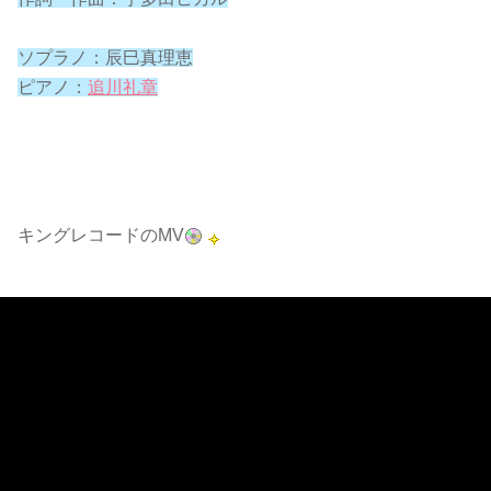
ソプラノ：辰巳真理恵
ピアノ：
追川礼章
キングレコードのMV