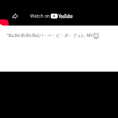
『Ba,Be,Bi,Bo,Bu(バ・べ・ビ・ボ・ブュ)』MV