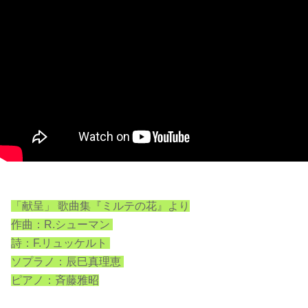
「献呈」 歌曲集『ミルテの花』より
作曲：R.シューマン
詩：F.リュッケルト
ソプラノ：辰巳真理恵
ピアノ：斉藤雅昭