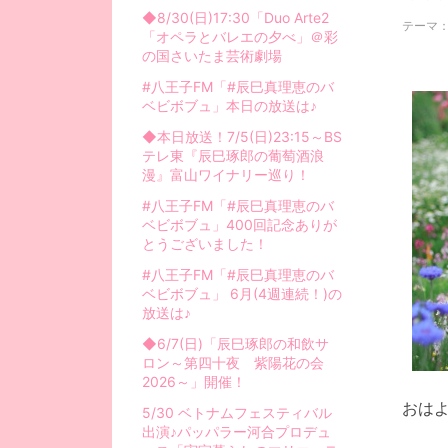
◆8/30(日)17:30「Duo Arte2
テーマ
「オペラとバレエの夕べ」＠彩
の国さいたま芸術劇場
#八王子FM「#辰巳真理恵のバ
ベビボブュ」本日の放送は♪
◆本日放送！7/5(日)23:15～BS
テレ東『辰巳琢郎の葡萄酒浪
漫』富山ワイナリー巡り！
#八王子FM「#辰巳真理恵のバ
ベビボブュ」400回記念ありが
とうございました！
#八王子FM「#辰巳真理恵のバ
ベビボブュ」 6月(4週連続！)の
放送は♪
◆6/7(日)「辰巳琢郎の和飲サ
ロン～第四十夜 紫陽花の会
2026～」開催！
おは
5/30 ベトナムフェスティバル
出演♪パッパラー河合プロデュ