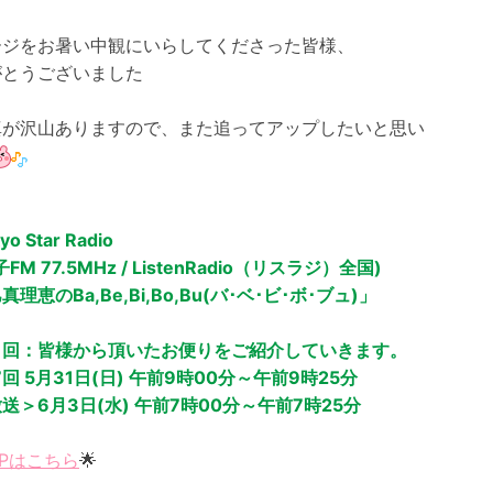
ージをお暑い中観にいらしてくださった皆様、
がとうございました
真が沢山ありますので、また追ってアップしたいと思い
o Star Radio
FM 77.5MHz / ListenRadio（リスラジ）全国)
理恵のBa,Be,Bi,Bo,Bu(バ･ベ･ビ･ボ･ブュ)」
り回：皆様から頂いたお便りをご紹介していきます。
7回 5月31日(日) 午前9時00分～午前9時25分
送＞6月3日(水) 午前7時00分～午前7時25分
Pはこちら
🌟