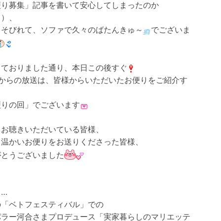
便り募集」記事を書いて安心してしまったのか
？）、
しそびれて、ソファで久々のばたんきゅ～
でございま
しておりました通り、本日この後すぐ
時からの放送は、皆様からいただいたお便りをご紹介す
便りの回」でございます
もお聴きいただいている皆様、
て温かいお便りをお送りくださった皆様、
がとうございました
…
の「ベトフェスティバル」での
パラー河合さまプロデュース「実家暮らしのマリエッテ