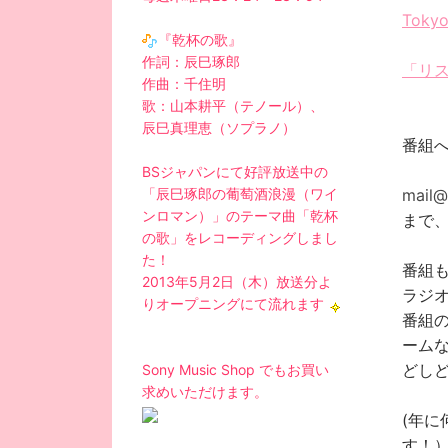
Toky
『乾杯の歌』
作詞：辰巳琢郎
「リ
作曲：千住明
歌：山本耕平（テノール）、
辰巳真理恵（ソプラノ）
番組
BSジャパンにて好評放送中の
mail
「辰巳琢郎の葡萄酒浪漫（ワイ
ンロマン）」のテーマ曲「乾杯
まで
の歌」をレコーディングしまし
た！
番組
2013年5月2日（木）放送分よ
ラジ
りオープニングにて流れます
番組
ーム
どし
Sony Music Shop でもお買い
求めいただけます。
(年
す！