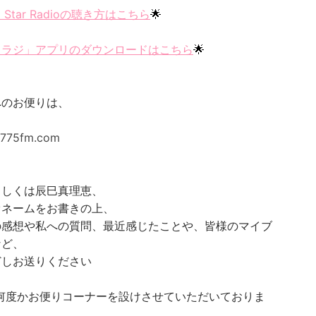
o Star Radioの聴き方はこちら
🌟
スラジ」アプリのダウンロードはこちら
🌟
へのお便りは、
@775fm.com
、
もしくは辰巳真理恵、
オネームをお書きの上、
の感想や私への質問、最近感じたことや、皆様のマイブ
など、
どしお送りください
に何度かお便りコーナーを設けさせていただいておりま
）