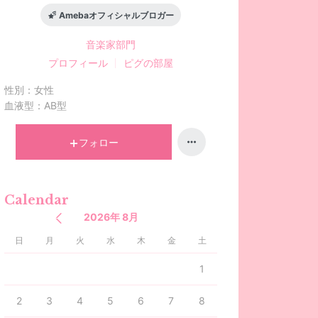
Amebaオフィシャルブロガー
音楽家
部門
プロフィール
ピグの部屋
性別：
女性
血液型：
AB型
フォロー
Calendar
2026年 8月
日
月
火
水
木
金
土
1
2
3
4
5
6
7
8