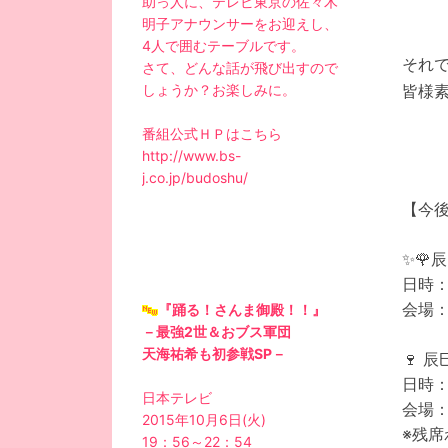
助っ人に、テレビ東京の佐々木
明子アナウンサーをお迎えし、
4人で囲むテーブルです。
それ
さて、どんな話が飛び出すので
皆様
しょうか？お楽しみに。
番組公式ＨＰはこちら
http://www.bs-
j.co.jp/budoshu/
【今
✨🌹
日時：
会場
『踊る！さんま御殿！！』
－最強2世＆おブス軍団
天海祐希も初参戦SP－
🍷 
日時：
日本テレビ
会場：M
2015年10月6日(火)
※残席
19：56～22：54