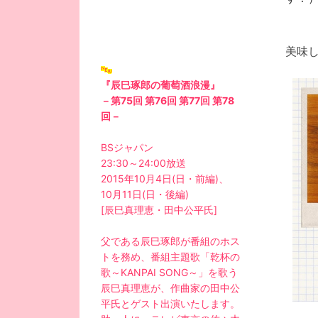
美味し
『辰巳琢郎の葡萄酒浪漫』
－第75回 第76回 第77回 第78
回－
BSジャパン
23:30～24:00放送
2015年10月4日(日・前編)、
10月11日(日・後編)
[辰巳真理恵・田中公平氏]
父である辰巳琢郎が番組のホス
トを務め、番組主題歌「乾杯の
歌～KANPAI SONG～」を歌う
辰巳真理恵が、作曲家の田中公
平氏とゲスト出演いたします。