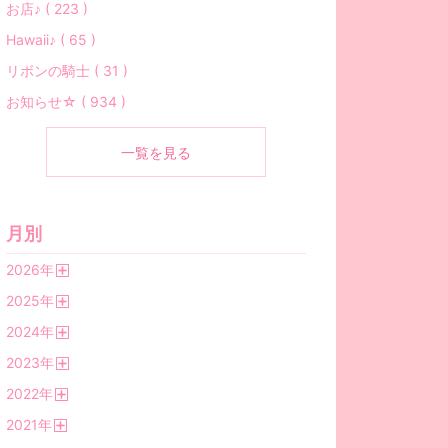
お店♪ ( 223 )
Hawaii♪ ( 65 )
リボンの騎士 ( 31 )
お知らせ☆ ( 934 )
一覧を見る
月別
2026
年
開
2025
年
く
開
2024
年
く
開
2023
年
く
開
2022
年
く
開
2021
年
く
開