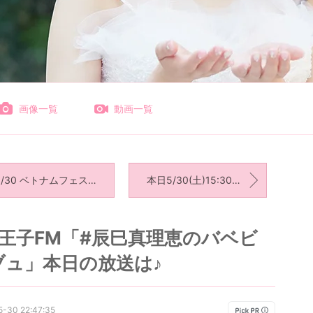
画像一覧
動画一覧
30 ベトナムフェスティバル出演♪パッパラー河合プロデュース「実家暮らしのマリエッティ」
本日5/30(土)15:30〜パッパラー河合プロデュース「実家暮らしのマリエッティ」ベトフェス！
八王子FM「#辰巳真理恵のバベビ
ブュ」本日の放送は♪
5-30 22:47:35