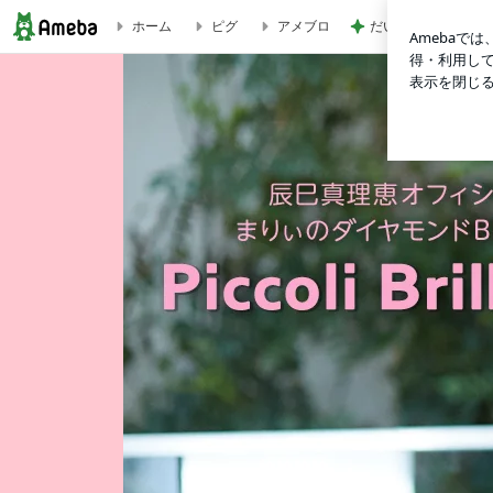
だいた ありがたい
ホーム
ピグ
アメブロ
八王子FM「辰巳真理恵のバベビボブュ」お便りご紹介の回♪ | 辰巳真理恵オ