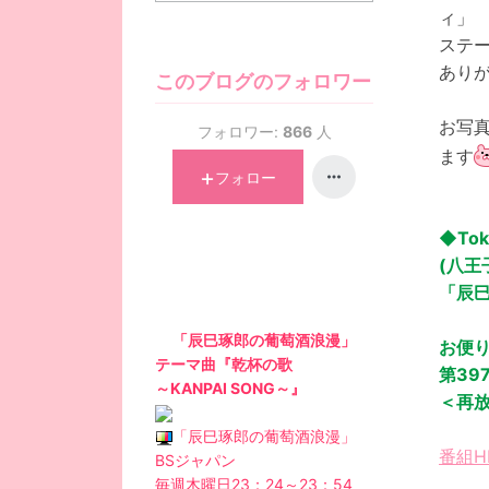
ィ」
ステ
あり
このブログのフォロワー
お写
フォロワー:
866
人
ます
フォロー
◆Toky
(八王子
「辰巳真
「辰巳琢郎の葡萄酒浪漫」
お便
テーマ曲『乾杯の歌
第39
～KANPAI SONG～』
＜再放
「辰巳琢郎の葡萄酒浪漫」
番組H
BSジャパン
毎週木曜日23：24～23：54