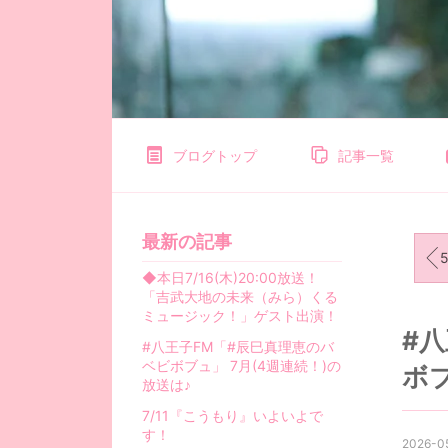
ブログトップ
記事一覧
最新の記事
5/
◆本日7/16(木)20:00放送！
「吉武大地の未来（みら）くる
ミュージック！」ゲスト出演！
#
#八王子FM「#辰巳真理恵のバ
ベビボブュ」 7月(4週連続！)の
ボ
放送は♪
7/11『こうもり』いよいよで
す！
2026-0