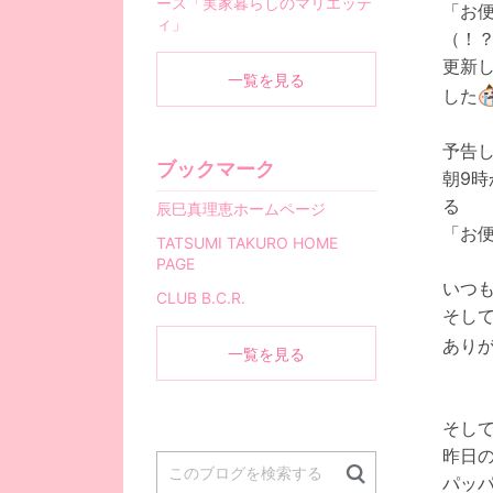
ース「実家暮らしのマリエッテ
「お
ィ」
（！
更新
一覧を見る
した
予告
ブックマーク
朝9
る
辰巳真理恵ホームページ
「お
TATSUMI TAKURO HOME
PAGE
いつ
CLUB B.C.R.
そし
あり
一覧を見る
そして
昨日
パッ