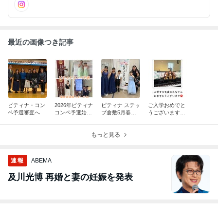
最近の画像つき記事
ピティナ・コン
2026年ピティナ
ピティナ ステッ
ご入学おめでと
ペ予選審査へ
コンペ予選始ま
プ倉敷5月春季
うございます☆
りました☆岡山
地区☆渡辺ピア
岡山県倉敷市渡
県倉敷渡辺ピア
ノ教室 渡辺や
辺ピアノ
ノ教室
もっと見る
すこ
速報
ABEMA
及川光博 再婚と妻の妊娠を発表