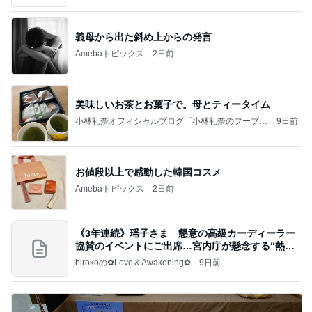
義母から出た斜め上からの発言
Amebaトピックス
2日前
美味しいお茶とお菓子で。母とティータイム
小林礼奈オフィシャルブログ「小林礼奈のブーブー
9日前
ブログ」Powered by Ameba
お値段以上で感動した韓国コスメ
Amebaトピックス
2日前
《3年連続》瑶子さま 懇意の高級カーディーラー
協賛のイベントにご出席…宮内庁が懸念する“熱心
すぎ
hirokoの✿Love＆Awakening✿
9日前