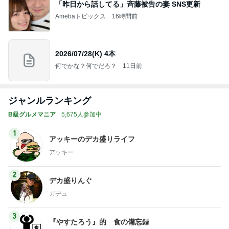
「昨日から話してる」斉藤被告の妻 SNS更新
Amebaトピックス
16時間前
2026/07/28(K) 4本
何でかな？何でだろ？
11日前
ジャンルランキング
B級グルメマニア
5,675人参加中
1
アッキーのデカ盛りライフ
アッキー
2
デカ盛りんぐ
ガデュ
3
『やすたろう』的 食の備忘録