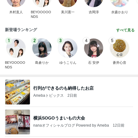
木村直人
BEYOOOOO
美川憲一
吉岡淳
水森かおり
NDS
新登場ランキング
すべて見る
1
2
3
4
5
BEYOOOOO
島倉りか
ゆうこりん
石 安伊
蒼井心音
NDS
行列ができるのも納得したお店
Amebaトピックス
2日前
横浜SOGOうまいもの大会
nanaオフィシャルブログ Powered by Ameba
12日前