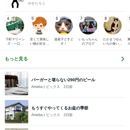
やすたろう
4
5
6
7
8
下町マリーン
安くて美味し
道産子どすど
いもっちゃん
たかまつせん
ズ・一口馬
い物が好き☆
す！
のブログ
いちの食い散
主・立ち飲
彡
らかし日記
み・立ち食い
そば
もっと見る
バーガーと堪らない290円のビール
Amebaトピックス
2日前
もうすぐやってくるお盆の季節
Amebaトピックス
2日前