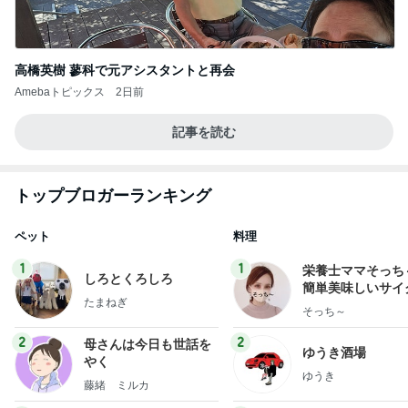
高橋英樹 蓼科で元アシスタントと再会
Amebaトピックス
2日前
記事を読む
トップブロガーランキング
ペット
料理
1
1
栄養士ママそっち
しろとくろしろ
簡単美味しいサイ
たまねぎ
献立
そっち～
2
2
母さんは今日も世話を
ゆうき酒場
やく
ゆうき
藤緒 ミルカ