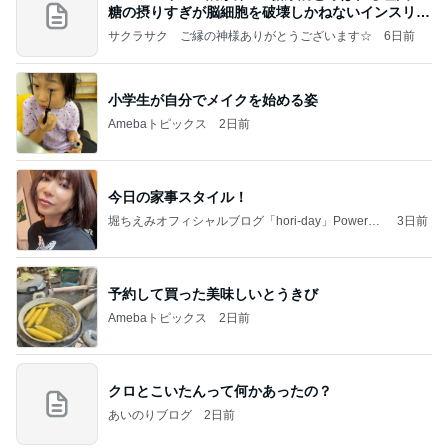
糖の摂りすぎが脳細胞を破壊しかねないインスリン
の恐
サクラサク ご縁の神様ありがとうございます☆
6日前
小学生が自分でメイクを始める姿
Amebaトピックス
2日前
今日の家事スタイル！
堀ちえみオフィシャルブログ「hori-day」Powered
3日前
by Ameba
予約して買った美味しいとうきび
Amebaトピックス
2日前
クロとこいたんって何かあったの？
あいのりブログ
2日前