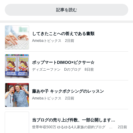
記事を読む
してきたことへの答えである書類
Amebaトピックス
2日前
ポップマートDIMOO×ピクサー☆
ディズニーファン Dのブログ
8日前
藤あや子 キックボクシングのレッスン
Amebaトピックス
2日前
当ブログの売り上げ件数、一部公開します…
世帯年収500万 ゆるゆる4人家族の節約ブログ 〜
2日前
ケチ旦那と金銭感覚マヒ嫁の日々〜