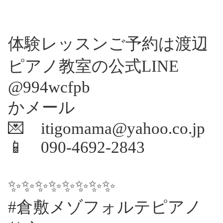
も気合が入ってきました‼️5月末には
私が代表するピアノステップがある
のでまずそこにむかって仕上げてい
体験レッスンご予約は渡辺
きたいと思います。新学期が始まっ
て、新しく生徒さんが増えておりま
ピアノ教室の公式LINE
す。5月は5人の方が入会されレッス
ンをスタートします✨渡辺ピアノ教
@994wcfpb
室を選…
かメール
💌 itigomama@yahoo.co.jp
📱 090-4692-2843
✨✨✨✨✨✨✨✨
#倉敷メゾフォルテピアノ