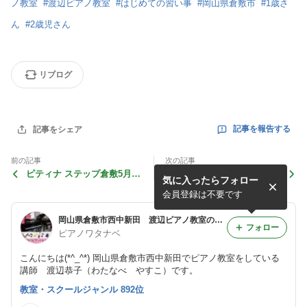
ノ教室
#
渡辺ピアノ教室
#
はじめての習い事
#
岡山県倉敷市
#
1歳さ
ん
#
2歳児さん
リブログ
記事を報告する
記事をシェア
前の記事
次の記事
ピティナ ステップ倉敷5月春
ご入学おめでとうございます
気に入ったらフォロー
季地区☆渡辺ピアノ教室 渡
☆岡山県倉敷市渡辺ピアノ
辺やすこ
会員登録は不要です
岡山県倉敷市西中新田 渡辺ピアノ教室のブログ
フォロー
ピアノワタナベ
こんにちは(*^_^*) 岡山県倉敷市西中新田でピアノ教室をしている
講師 渡辺恭子（わたなべ やすこ）です。
教室・スクールジャンル 892位