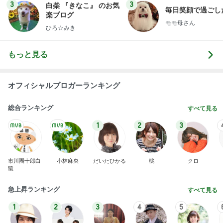
3
3
白柴 『きなこ』 のお気
毎日笑顔で過ごし
楽ブログ
モモ母さん
ひろ☆みき
もっと見る
オフィシャルブロガーランキング
総合ランキング
すべて見る
1
2
3
市川團十郎白
小林麻央
だいたひかる
桃
クロ
猿
急上昇ランキング
すべて見る
1
2
3
4
5