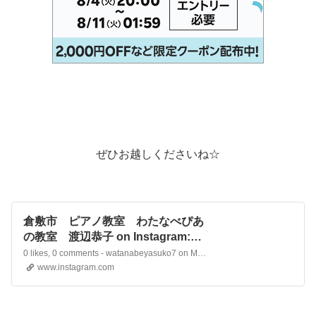
ぜひお越しくださいね☆
倉敷市 ピアノ教室 わたなべぴあ
の教室 渡辺恭子 on Instagram:
"【ゴールデンウィークが終わっ
0 likes, 0 comments - watanabeyasuko7 on May 6, 2026: "【ゴールデンウィークが終わって】岡山県倉敷市渡辺ピアノ教室みなさん、こんにちは。ゴールデンウィークいかがお過ごしでしたか？お教室はコンクールにむかって生徒達も気合が入ってきました‼️5月末には私が代表するピアノステップがあるのでまず…
て】岡山県倉敷市渡辺ピアノ教室み
www.instagram.com
なさん、こんにちは。ゴールデンウ
ィークいかがお過ごしでしたか？お
教室はコンクールにむかって生徒達