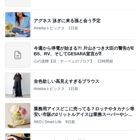
アグネス 泳ぎに来る孫と会う予定
Amebaトピックス
2日前
今週から停電が始まる?! 片山さつき大臣の警告がE
BS、RV、そしてGESARA宣言が⁈
心の道標【旧：ヤ～ベェのブログ】
22時間前
全色欲しい高見えすぎるブラウス
Amebaトピックス
1日前
業務用アイスどこに売ってる？ロッテやタカナシ等
安い市販の2リットルアイスは業務スーパーやシャ
トレ
AKO | Smart Life
9日前