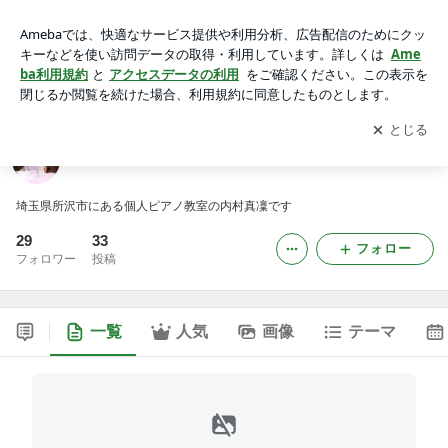
埼玉県所沢市ピアノ教室
アプリをダウンロードして
ブログの更新通知
を受け取りまし
開く
ょう。
埼玉県所沢市ピアノ教室
埼玉県所沢市にある個人ピアノ教室の内村真凜です
29
33
フォロー
フォロワー
投稿
一覧
人気
画像
テーマ