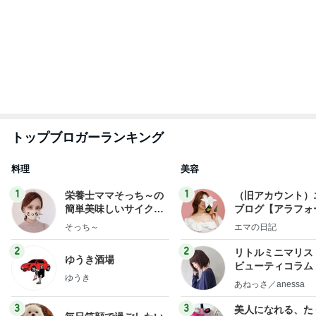
トップブロガーランキング
料理
美容
1
1
栄養士ママそっち～の
（旧アカウント）
簡単美味しいサイクル
ブログ【アラフォ
献立
社売却セカンドラ
そっち～
エマの日記
フ】
2
2
リトルミニマリス
ゆうき酒場
ビューティコラム 
ゆうき
little minimalist'
あねっさ／anessa
uty colum
3
3
美人になれる、た