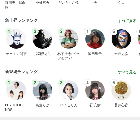
市川團十郎白
小林麻央
だいたひかる
桃
クロ
猿
急上昇ランキング
すべて見る
1
2
3
4
5
デーモン閣下
片岡愛之助
林下清志(ビッ
沢田聖子
金沢克彦
グダディ)
新登場ランキング
すべて見る
1
2
3
4
5
BEYOOOOO
島倉りか
ゆうこりん
石 安伊
蒼井心音
NDS