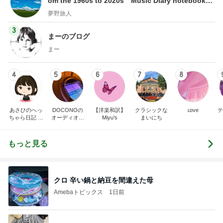
om the 1960s to 2020s Music Diary notebook～
夢野旅人
夢野旅人
3
まーのブログ
まー
4
5
6
7
8
あさひのへっ
DOCONOの
【洋楽和訳】
クラシックな
ʟoᴠe
テ
ちゃら日記 氷
オーディオ礼
Miyu’s
まいにち
川きよし＋KII
賛
NA．そしてと
きどき○○ちゃ
もっと見る
ん達(*^▽^)/★
*☆♪
クロ 辛い鍋と納豆を間違えた母
Amebaトピックス
1日前