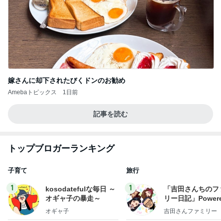
嫁さんに却下されたびくドンのお勧め
Amebaトピックス
1日前
記事を読む
トップブロガーランキング
子育て
旅行
1
1
kosodatefulな毎日 ～
「吉田さんちのフ
オギャ子の暴走～
リー日記」Powere
y Ameba 吉田さ
オギャ子
吉田さんファミリー
ミリーオフィシャ