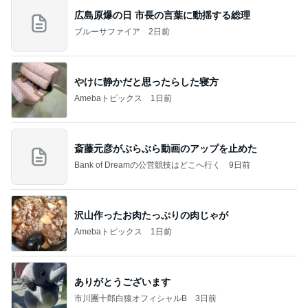
広島原爆の日 市長の言葉に動揺する総理
ブルーサファイア
2日前
やけに静かだと思ったらした寝方
Amebaトピックス
1日前
斎藤元彦がぶらぶら動画のアップを止めた
Bank of Dreamの公営競技はどこへ行く
9日前
沢山作ったお肉たっぷりの肉じゃが
Amebaトピックス
1日前
ありがとうございます
市川團十郎白猿オフィシャルB
3日前