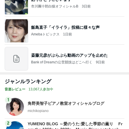
市川團十郎白猿オフィシャルB
3日前
飯島直子「イライラ」投稿に様々な声
Amebaトピックス
1日前
斎藤元彦がぶらぶら動画のアップを止めた
Bank of Dreamの公営競技はどこへ行く
9日前
ジャンルランキング
音楽レビュー
13,067人参加中
1
角野美智子ピアノ教室オフィシャルブログ
michikopiano
2
YUMENO BLOG ～愛のうた:愛した季節の薫り Fr