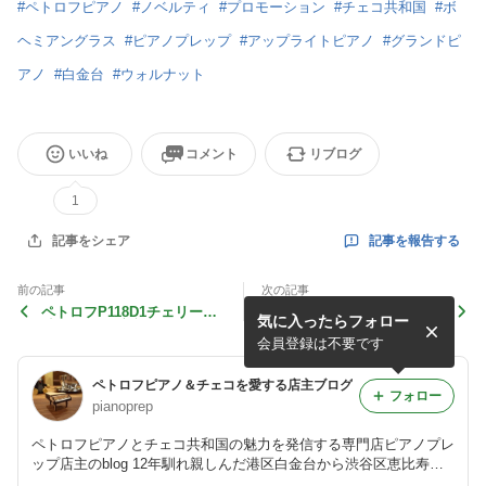
#
ペトロフピアノ
#
ノベルティ
#
プロモーション
#
チェコ共和国
#
ボ
ヘミアングラス
#
ピアノプレップ
#
アップライトピアノ
#
グランドピ
アノ
#
白金台
#
ウォルナット
いいね
コメント
リブログ
1
記事を報告する
記事をシェア
前の記事
次の記事
ペトロフP118D1チェリー艶
ペトロフP194Stormメンテ
気に入ったらフォロー
消モデル ご注文♪
ナンス＠Sala Masaka
会員登録は不要です
ペトロフピアノ＆チェコを愛する店主ブログ
フォロー
pianoprep
ペトロフピアノとチェコ共和国の魅力を発信する専門店ピアノプレ
ップ店主のblog 12年馴れ親しんだ港区白金台から渋谷区恵比寿に
ショールームを移転。ピアノ、音楽、カフェ、雑貨、文化... 自由