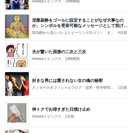
Amebaトピックス
14時間前
涅槃寂静をゴールに設定することがなぜ大事なの
か、シンボルを受容可能なメッセージとして投げる
ことが
気功師から見たバレエとヒーリングのコツ～「まと
4日前
いのば」ブログ
夫が驚いた面接の二次と三次
Amebaトピックス
10時間前
好きな男には愛されない女の魂の秘密
クノタチホオフィシャルブログ「恋学・性学研究
1日前
室」Powered by Ameba
神トクでお得すぎた日焼け止め
Amebaトピックス
2日前