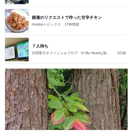
娘達のリクエストで作った甘辛チキン
Amebaトピックス
17時間前
７人待ち
沢田聖子オフィシャルブログ「In My Heartな旅日
3日前
記」by Ameba