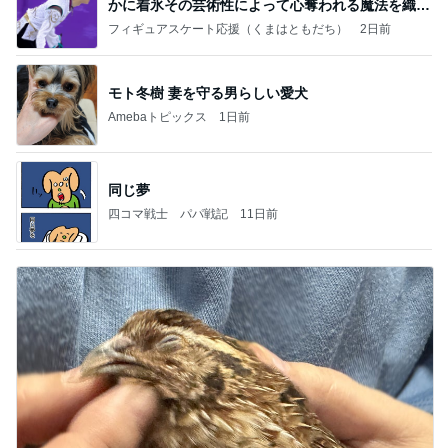
かに着氷その芸術性によって心奪われる魔法を織り
なす
フィギュアスケート応援（くまはともだち）
2日前
モト冬樹 妻を守る男らしい愛犬
Amebaトピックス
1日前
同じ夢
四コマ戦士 パパ戦記
11日前