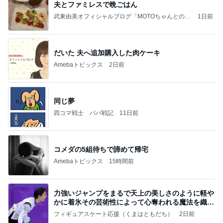
夫とファミレスで晩ごはん
武東由美オフィシャルブログ「MOTOちゃんとのは
1日前
っぴぃな毎日」Powered by Ameba
だいた 夫へ追加購入した肉ケーキ
Amebaトピックス
2日前
同じ夢
四コマ戦士 パパ戦記
11日前
コメダの5組待ちで諦めて帰宅
Amebaトピックス
15時間前
力強いジャンプをまるで天上の美しさのように軽や
かに着氷その芸術性によって心奪われる魔法を織り
なす
フィギュアスケート応援（くまはともだち）
2日前