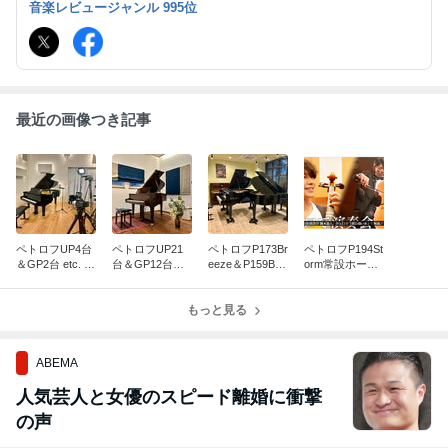
音楽レビュージャンル 995位
気ままに綴ります
最近の画像つき記事
ペトロフUP4台
ペトロフUP21
ペトロフP173Br
ペトロフP194St
＆GP2台 etc. メ
台＆GP12台メ
eeze＆P159Bor
orm常設ホール
ンテナンス・レ
ンテナンス！
aご売約となり
Sala MASAKAで
ポート♪
ました♪
収録＆6/26
もっと見る
（金）TV放送
ABEMA
人気芸人と女優のスピード離婚に衝撃
の声