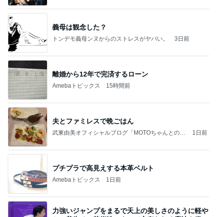
義母は観念した？
トンデモ義母ンヌからのストレスがヤバい。
3日前
離婚から12年で完済するローン
Amebaトピックス
15時間前
夫とファミレスで晩ごはん
武東由美オフィシャルブログ「MOTOちゃんとのは
1日前
っぴぃな毎日」Powered by Ameba
プチプラで高見えする本革ベルト
Amebaトピックス
1日前
力強いジャンプをまるで天上の美しさのように軽や