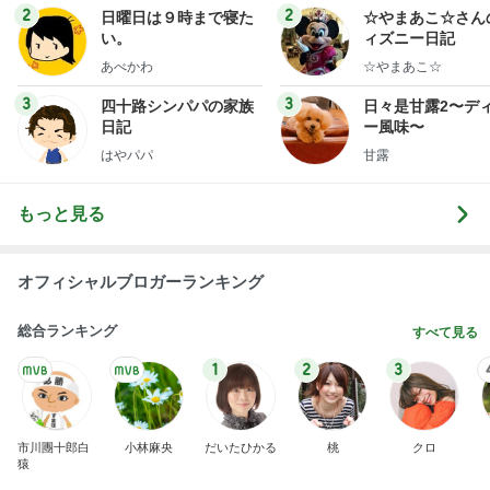
ログ
2
2
日曜日は９時まで寝た
☆やまあこ☆さん
い。
ィズニー日記
あべかわ
☆やまあこ☆
3
3
四十路シンパパの家族
日々是甘露2〜デ
日記
ー風味〜
はやパパ
甘露
もっと見る
オフィシャルブロガーランキング
総合ランキング
すべて見る
1
2
3
市川團十郎白
小林麻央
だいたひかる
桃
クロ
猿