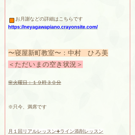
お月謝などの詳細はこちらです
https://neyagawapiano.crayonsite.com/
〜寝屋新町教室〜：中村 ひろ美
＜ただいまの空き状況＞
🌸火曜日：１９時３０分
※只今、満席です
月１回リアルレッスン➕ライン添削レッスン