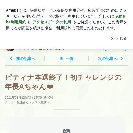
ピティナ本選終了！初チャレンジの年長Aちゃん❤️ | 寝屋川市
寝屋新町のピアノ教室 〜褒めて伸ばす！ドルチェピアノ教室
アプリをダウンロードして
ブログの更新通知
を受け取りまし
開く
♡〜
ょう。
寝屋川市 寝屋新町のピアノ教室 〜褒めて伸ば
フォロー
す！ドルチェピアノ教室♡〜
前の記事へ
一覧
次の記事へ
ピティナ本選終了！初チャレンジの
年長Aちゃん❤️
2021年08月13日(金) 14時04分46秒
テーマ：
生徒さんレッスン風景♡