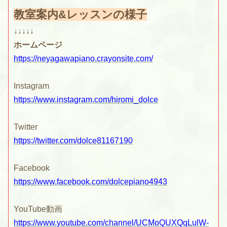
教室案内&レッスンの様子
↓↓↓↓↓
ホームページ
https://neyagawapiano.crayonsite.com/
Instagram
https://www.instagram.com/hiromi_dolce
Twitter
https://twitter.com/dolce81167190
Facebook
https://www.facebook.com/dolcepiano4943
YouTube動画
https://www.youtube.com/channel/UCMoQUXQqLulW-