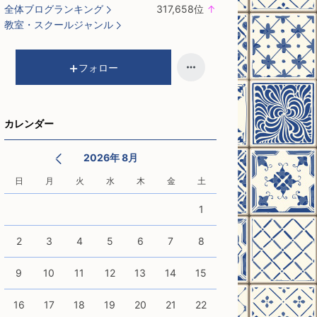
全体ブログランキング
317,658
位
↑
ラ
教室・スクールジャンル
ン
キ
ン
フォロー
グ
上
昇
カレンダー
2026年 8月
日
月
火
水
木
金
土
1
2
3
4
5
6
7
8
9
10
11
12
13
14
15
16
17
18
19
20
21
22