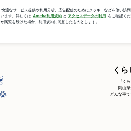
べきだった事
芸能人ブログ
人気ブログ
新規登録
ログ
くらし
『くら
岡山県
どんな事で