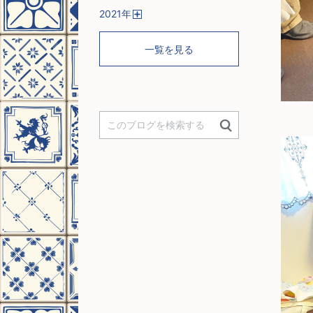
開
2021
年
く
開
く
一覧を見る