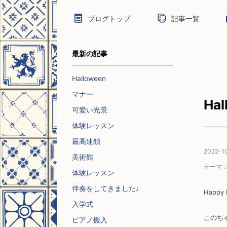
ブログトップ
記事一覧
最新の記事
Halloween
マナー
Hal
可愛い光景
体験レッスン
最高連鎖
2022-1
美術館
テーマ
体験レッスン
伴奏をしてきました♩
Happy 
入学式
このち
ピアノ搬入