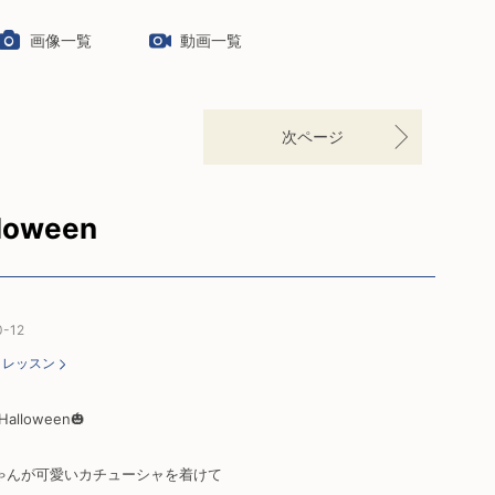
画像一覧
動画一覧
次ページ
loween
0-12
：
レッスン
Halloween🎃
ゃんが可愛いカチューシャを着けて