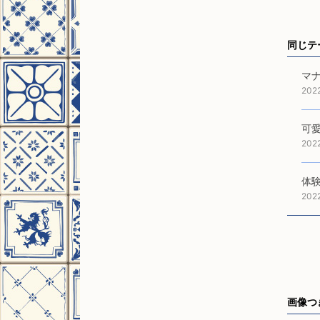
同じテ
マ
202
可
202
体
202
画像つ