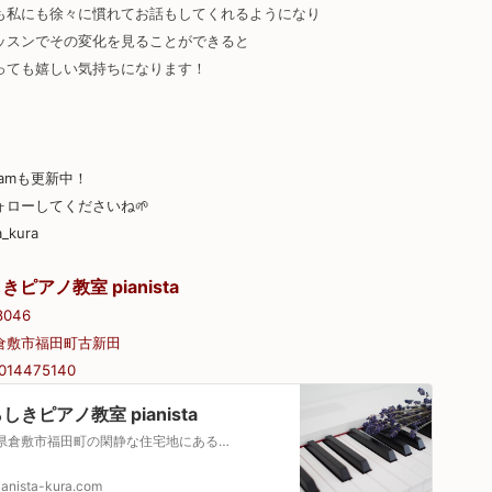
も私にも徐々に慣れてお話もしてくれるようになり
ッスンでその変化を見ることができると
っても嬉しい気持ちになります！
gramも更新中！
ォローしてくださいね🌱
a_kura
きピアノ教室 pianista
8046
倉敷市福田町古新田
014475140
しきピアノ教室 pianista
岡山県倉敷市福田町の閑静な住宅地にある全コース個人レッスンのピアノ教室です♩体験レッスンも実施していますのでお気軽にお問合せください！
ianista-kura.com