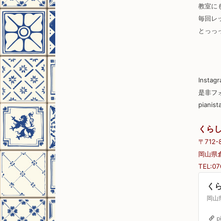
教室に
毎回レ
とっっ
Insta
是非フ
pianist
くらし
〒712-
岡山県
TEL:07
くら
p