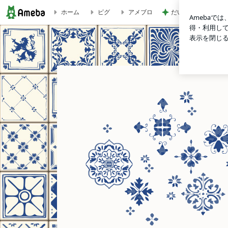
だいた 若い時にす
ホーム
ピグ
アメブロ
くらしきピアノ教室 pianista