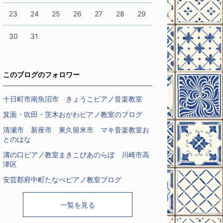
23
24
25
26
27
28
29
30
31
このブログのフォロワー
十日町市南魚沼市 きょうこピアノ音楽教室
箕面・吹田・茨木おがわピアノ教室のブログ
清瀬市 新座市 東久留米市 マキ音楽教室お
とのはな
溝の口ピアノ教室まきこぴあのらぼ 川崎市高
津区
安芸郡府中町たなべピアノ教室ブログ
一覧を見る