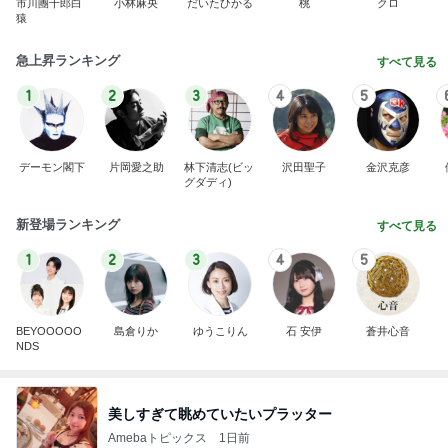
市川團十郎白
小林麻央
だいたひかる
桃
クロ
猿
急上昇ランキング
すべて見る
1
2
3
4
5
デーモン閣下
片岡愛之助
林下清志(ビッ
沢田聖子
金沢克彦
グダディ)
新登場ランキング
すべて見る
1
2
3
4
5
BEYOOOOO
島倉りか
ゆうこりん
石 安伊
蒼井心音
NDS
美しすぎて眺めていたいプラッター
Amebaトピックス
1日前