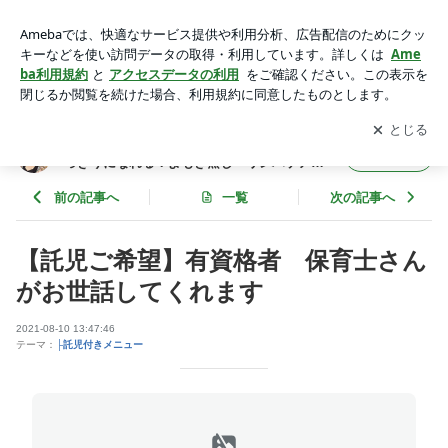
【託児ご希望】有資格者 保育士さんがお世話してくれます |
群馬前橋で冷え性を改善！むくみ・疲れがすっきりになれる！
アプリをダウンロードして
ブログの更新通知
を受け取りまし
開く
よもぎ蒸し・リンパケア専門店 プチサロンなごみ
ょう。
群馬前橋で冷え性を改善！むくみ・疲れがす
フォロー
っきりになれる！よもぎ蒸し・リンパケア専
門店 プチサロンなごみ
前の記事へ
一覧
次の記事へ
【託児ご希望】有資格者 保育士さん
がお世話してくれます
2021-08-10 13:47:46
テーマ：
├託児付きメニュー