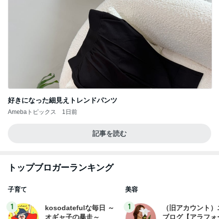
好きになった細見えトレンドパンツ
Amebaトピックス
1日前
記事を読む
トップブロガーランキング
子育て
美容
1
1
kosodatefulな毎日 ～
（旧アカウント）
オギャ子の暴走～
ブログ【アラフォ