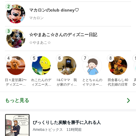
2
マカロンのclub disney♡
マカロン
3
☆やまあこ☆さんのディズニー日記
☆やまあこ☆
4
5
6
7
8
日々是甘露2〜
れこたんのデ
I＆Cママ 我
ととちゃんの
田舎暮らし40
ディズニー風
ィズニー大好
が家のディズ
イマジネーシ
代主婦の日常
Ꭰ
味〜
き♡孫4人
ニー♡ブログ
ョンタイム
もっと見る
びっくりした炭酸を勝手に入れる人
Amebaトピックス
11時間前