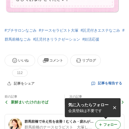
#
プチサロンなごみ
#
ナースセラピスト大塚
#
託児付きエステなごみ
#
群馬前橋なごみ
#
託児付きリラクゼーション
#
妊活応援
いいね
コメント
リブログ
112
記事を報告する
記事をシェア
前の記事
次の記事
新鮮まいたけのおそば
麺類ばかり〜笑
気に入ったらフォロー
会員登録は不要です
群馬前橋で冷え性を改善！むくみ・疲れがすっきりになれる！よもぎ蒸し・リンパケア専門店 プチサロンなごみ
フォロー
群馬前橋のナースセラピスト 大塚しず子