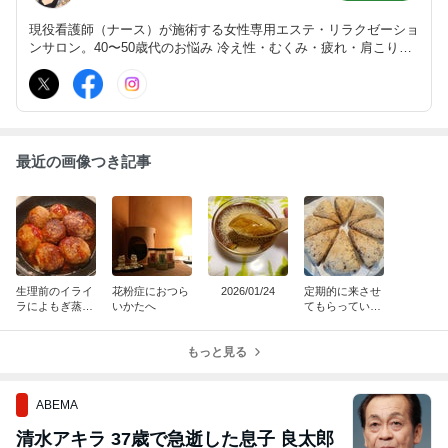
現役看護師（ナース）が施術する女性専用エステ・リラクゼーショ
ンサロン。40〜50歳代のお悩み 冷え性・むくみ・疲れ・肩こり・
腰痛・婦人トラブル（更年期症状・子宮筋腫、卵巣嚢腫など）・う
つなどお任せください。 群馬大学病院・敷島公園近く
最近の画像つき記事
生理前のイライ
花粉症におつら
2026/01/24
定期的に来させ
ラによもぎ蒸し
いかたへ
てもらっている
でリラックス
から体の調子が
いい
もっと見る
ABEMA
清水アキラ 37歳で急逝した息子 良太郎