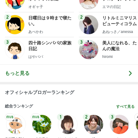
社売却セカンドラ
オギャ子
エマの日記
フ】
2
2
日曜日は９時まで寝た
リトルミニマリス
い。
ビューティコラム 
little minimalist'
あべかわ
あねっさ／anessa
uty colum
3
3
四十路シンパパの家族
美人になれる、た
日記
んの魔法
はやパパ
hiromi
もっと見る
オフィシャルブロガーランキング
総合ランキング
すべて見る
1
2
3