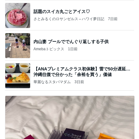
話題のスイカ丸ごとアイス♡
さとみるくのロサンゼルス⇔ハワイ夢日記
7日前
内山妻 プールででんぐり返しする子供
Amebaトピックス
1日前
【ANAプレミアムクラス初体験】雷で50分遅延…
沖縄往復で分かった「余裕を買う」価値
華麗なるスタバマダム
3日前