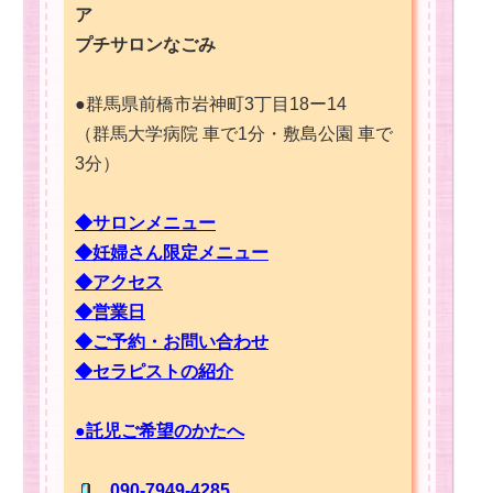
ア
プチサロンなごみ
●群馬県前橋市岩神町3丁目18ー14
（群馬大学病院 車で1分・敷島公園 車で
3分）
◆サロンメニュー
◆妊婦さん限定メニュー
◆アクセス
◆営業日
◆ご予約・お問い合わせ
◆セラピストの紹介
●託児ご希望のかたへ
090-7949-4285