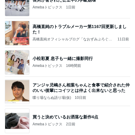
長男が脅された公立中の学級崩壊
Amebaトピックス
1日前
高橋直純のトラブルメーカー第1167回更新しまし
た！
高橋直純オフィシャルブログ「なおずみぶろぐ」
11日前
Powered by Ameba
小松彩夏 息子も一緒に撮影同行
Amebaトピックス
16時間前
アンジャ児嶋さん相葉ちゃんと食事で紹介された仲
のいい後輩にコイツとは仲よく出来ないと思った
喋り場ならぬ語り場(仮)
10日前
買うと決めているお洒落な新作4点
Amebaトピックス
2日前