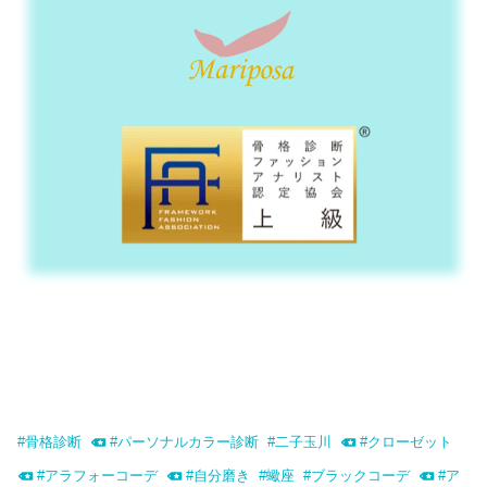
#
骨格診断
#
パーソナルカラー診断
#
二子玉川
#
クローゼット
#
アラフォーコーデ
#
自分磨き
#
蠍座
#
ブラックコーデ
#
ア