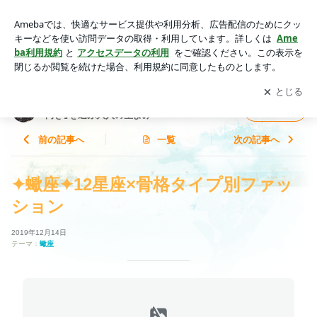
✦蠍座✦12星座×骨格タイプ別ファッション | 星を纏う、私が
よみがえる。～前向きより｢私向き｣を選ぶ大人の星よみ～
アプリをダウンロードして
ブログの更新通知
を受け取りまし
開く
ょう。
星を纏う、私がよみがえる。～前向きより｢私
フォロー
向き｣を選ぶ大人の星よみ～
前の記事へ
一覧
次の記事へ
✦蠍座✦12星座×骨格タイプ別ファッ
ション
2019年12月14日
テーマ：
蠍座