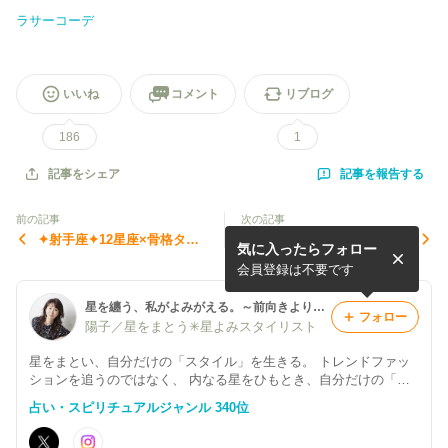
ラサーコーデ
いいね
コメント
リブログ
186
1
記事を報告する
記事をシェア
前の記事
次の記事
✦射手座✦12星座×骨格タイ
✦天秤座✦12星座×骨格タイ
気に入ったらフォロー
プ別ファッション
プ別ファッション
会員登録は不要です
星を纏う、私がよみがえる。～前向きより｢私向き｣を選ぶ大人の星よみ～
フォロー
陽子／星をまとう✳星よみスタイリスト
星をまとい、自分だけの「スタイル」を生きる。 トレンドファッ
ションを追うのではなく、 内なる星をひもとき、自分だけの「ス
タイル」を確立する。 50代になった今、外側よりも内側と深くつ
占い・スピリチュアルジャンル 340位
ながる心地よさを伝えています。