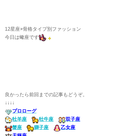
12星座×骨格タイプ別ファッション
今日は蠍座です
良かったら前回までの記事もどうぞ。
↓↓↓↓
プロローグ
牡羊座
牡牛座
双子座
蟹座
獅子座
乙女座
天秤座