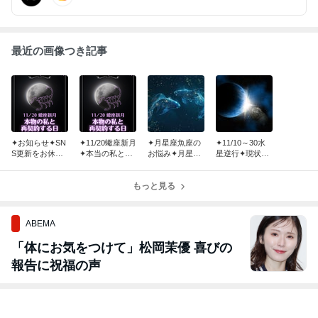
最近の画像つき記事
✦お知らせ✦SN
✦11/20蠍座新月
✦月星座魚座の
✦11/10～30水
S更新をお休み
✦本当の私と再
お悩み✦月星座
星逆行✦現状を
します
契約する日
お悩み相談室
打破するための
脳内戦略会議
もっと見る
ABEMA
「体にお気をつけて」松岡茉優 喜びの
報告に祝福の声