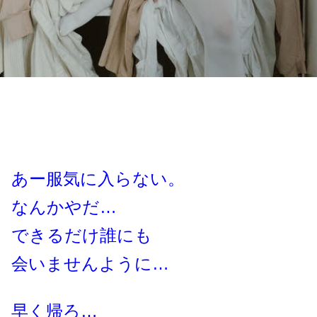
あー服気に入らない。
なんかやだ…
できるだけ誰にも
会いませんように…
早く帰ろ…