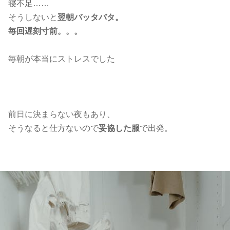
寝不足……
そうしないと
翌朝バッタバタ。
毎回遅刻寸前。。。
毎朝が本当にストレスでした
前日に決まらない夜もあり、
そうなると仕方ないので
妥協した服
で出発。