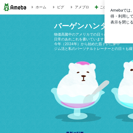
ホーム
ピグ
アメブロ
この人の言う子ども
鬼滅の刃 映画 無限城 | バーゲンハンターin Las Vegas
バーゲンハンターin Las
物価高騰中のアメリカでの日々の生活
日常のあれこれを書いています
今年（2024年）から始めた筋トレに夢中
ジム活と私のパーソナルトレーナーとの日々も綴