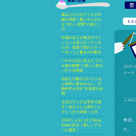
最新の記事
風呂上がりのアイスが不
眠の原因？夏にやりがち
久
な“冷たい習慣”の落とし
穴
91歳の友人が東京のマン
ションを見に行ってくれ
た日。地震で割れたティ
ーポットと驚きの行動力
バナナの日に考えた“マイ
ル僧の衝撃”と筋トレ民の
2025-0
バナナ活用術
テーマ
目的と行動がズレている
と絶対に変われない。行
動科学が示す“本気度の法
則”
こん
今日のランチは手作り餃
子！自主トレも背中トレ
でしっかり頑張った日
昨日
STAYじゃないけどStray
Kidsが好き！新しいアル
た。
バム最高！