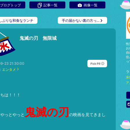
ブログトップ
記事一覧
画像一覧
しぶりな和食なランチ
手の届かない裏の方っ…
鬼滅の刃 無限城
性
お
自
住
っ
9-23 21:30:00
：
エンタメ
ラ
全
ア
にちは！！！
鬼滅の刃
、やっとやっと
の映画を見てきまし