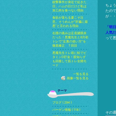
銃撃事件が身近で起きた
ちょ
日。ハムの日だけど私は
加工肉を食べない理由
たの
が・
食欲が落ちる夏こそ注
意。そうめんが“肝臓に最
悪”と言われる理由
「明
人気
右踵の痛みは足底腱膜炎
だった！悪魔先生と8月初
って
トレで“足裏の使い方”を
徹底修正 ７回目
悪魔先生トレ前に鮭でビ
タミンD貯金！親知らず
も回復して筋トレ全開モ
ード
一覧を見る
画像一覧を見る
テーマ
ブログ ( 294 )
バーゲン情報 ( 118 )
その