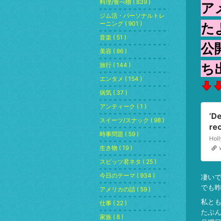
料理/食べ物 ( 839 )
ア
ジム活・パーソナルトレ
ーニング ( 901 )
た
音楽 ( 51 )
公
美容 ( 86 )
ち
旅行 ( 144 )
エンタメ ( 154 )
病気 ( 37 )
アンティーク ( 1 )
‘D
スイーツ/スナック ( 98 )
rec
時事問題 ( 59 )
of
CN
生き物 ( 19 )
スピッツ君ネタ ( 25 )
今日のテーマ ( 934 )
凄い
でも
アメリカの話 ( 59 )
私と
仕事 ( 22 )
たぶ
家族 ( 8 )