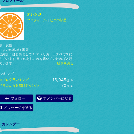
プロフィール
オレンジ
プロフィール
｜
ピグの部屋
別：
女性
住まいの地域：
海外
己紹介：はじめまして！ アメリカ、ラスベガスに
んでいます 日々のあれこれを書いていければと思
ています ...
続きを見る
ンキング
16,945
体ブログランキング
位
↓
ラ
70
メリカからお届けジャンル
位
↓
ン
ラ
キ
ン
ン
キ
フォロー
アメンバーになる
グ
ン
下
グ
メッセージを送る
降
下
降
カレンダー