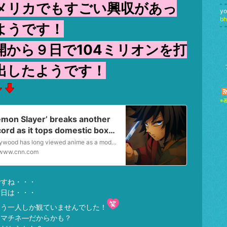
メリカでもすごい興収があっ
yo
b
ようです！
開から９日で104ミリオンを打
出したようです！
※
emon Slayer’ breaks another
ord as it tops domestic box
fice for second weekend |
Hollywood has long viewed anime as a modest but steady genre at the domestic box office. But the unexpected success of “Demon Slayer: Infinity Castle” has forced the industry to re…
N Business
www.cnn.com
ですね・・・
昨日は・・・
もう一人しか観ていませんでした！
んマチネ―だからかも？