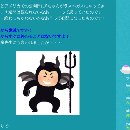
うどアメリカでの公開日にSちゃんがラスベガスにやってき
で、１週間は観られないなあ・・・って思っていたのです
・・終わっちゃわないかなあ？って心配になったものです！
日から鬼滅ですか！
だからすぐに終わることはないですよ！」
悪魔先生にも言われましたが・・・
フ
ha
or
a
y
通りで・・・
専