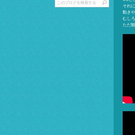
それ
動き
むし
ただ