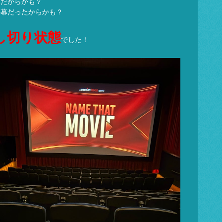
日だからかも？
字幕だったからかも？
し切り状態
でした！