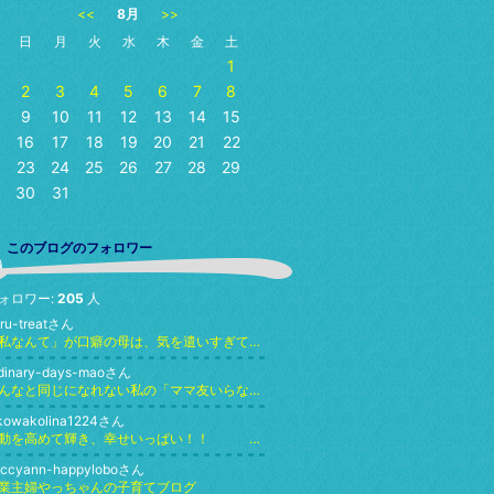
<<
8月
>>
日
月
火
水
木
金
土
1
2
3
4
5
6
7
8
9
10
11
12
13
14
15
16
17
18
19
20
21
22
23
24
25
26
27
28
29
30
31
このブログのフォロワー
ォロワー:
205
人
ru-treatさん
「私なんて」が口癖の母は、気を遣いすぎて疲れていた。
dinary-days-maoさん
みんなと同じになれない私の「ママ友いらない宣言」
ikowakolina1224さん
波動を高めて輝き、幸せいっぱい！！ 『人生シフトチェンジ』 by アイ
accyann-happyloboさん
業主婦やっちゃんの子育てブログ