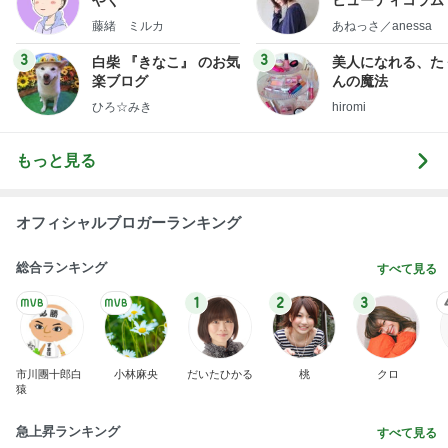
little minimalist'
藤緒 ミルカ
あねっさ／anessa
uty colum
3
3
白柴 『きなこ』 のお気
美人になれる、た
楽ブログ
んの魔法
ひろ☆みき
hiromi
もっと見る
オフィシャルブロガーランキング
総合ランキング
すべて見る
1
2
3
市川團十郎白
小林麻央
だいたひかる
桃
クロ
猿
急上昇ランキング
すべて見る