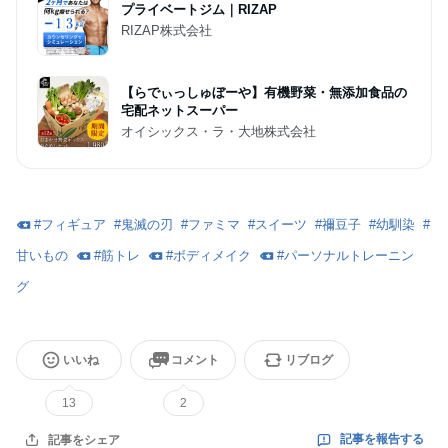
プライベートジム｜RIZAP
RIZAP株式会社
【らでぃっしゅぼーや】有機野菜・無添加食品の
宅配ネットスーパー
オイシックス・ラ・大地株式会社
#
フィギュア
#
鬼滅の刃
#
ファミマ
#
スイーツ
#
禰豆子
#
幼馴染
#
甘いもの
#
筋トレ
#
ボディメイク
#
パーソナルトレーニン
グ
いいね
コメント
リブログ
13
2
記事を報告する
記事をシェア