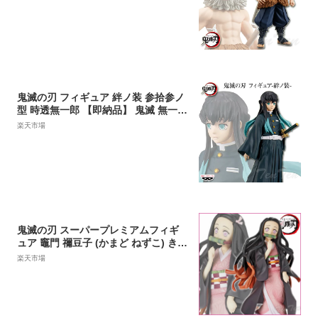
ア
鬼滅の刃 フィギュア 絆ノ装 参拾参ノ
型 時透無一郎 【即納品】 鬼滅 無一郎
きめつのやいば プライズ バンプレス
楽天市場
ト 時透 無一郎 霞ノ呼吸 ときとう む
いちろう
鬼滅の刃 スーパープレミアムフィギ
ュア 竈門 禰豆子 (かまど ねずこ) きめ
つのやいば SPMフィギュア 【即納
楽天市場
品】