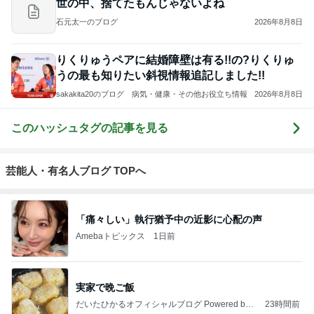
世の中、捨てたもんじゃないよね
石元太一のブログ
2026年8月8日
りくりゅうペアに結婚障壁は有る!!の?りくりゅ
うの最も知りたい斜視情報追記しました!!
sakakita20のブログ 病気・健康・その他お役立ち情報
2026年8月8日
このハッシュタグの記事を見る
芸能人・有名人ブログ TOPへ
「痛々しい」執行猶予中の近影に心配の声
Amebaトピックス
1日前
実家で晩ご飯
だいたひかるオフィシャルブログ Powered by
23時間前