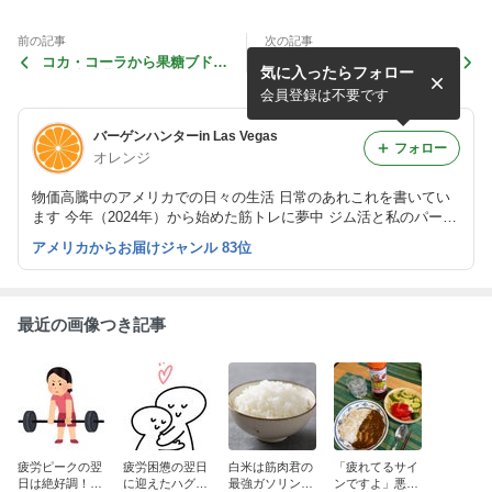
前の記事
次の記事
コカ・コーラから果糖ブドウ
筋トレを欠かさない！スイー
気に入ったらフォロー
糖液糖を排除
ツは食べない！
会員登録は不要です
バーゲンハンターin Las Vegas
フォロー
オレンジ
物価高騰中のアメリカでの日々の生活 日常のあれこれを書いてい
ます 今年（2024年）から始めた筋トレに夢中 ジム活と私のパーソ
ナルトレーナーとの日々も綴っています
アメリカからお届けジャンル 83位
最近の画像つき記事
疲労ピークの翌
疲労困憊の翌日
白米は筋肉君の
「疲れてるサイ
日は絶好調！悪
に迎えたハグの
最強ガソリン！
ンですよ」悪魔