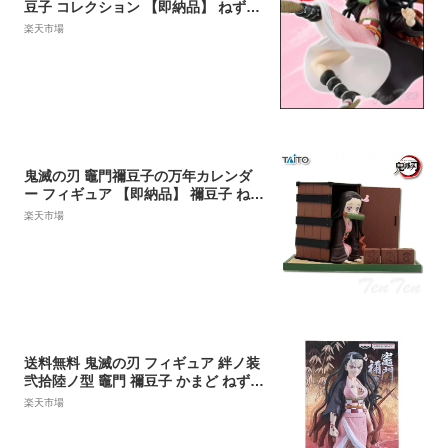
豆子 コレクション 【即納品】 ねずこ
きめつのやいば フィギュア グッズ プ
楽天市場
ライズ バンプレスト
鬼滅の刃 竈門禰豆子の万年カレンダ
ー フィギュア 【即納品】 禰豆子 ねず
こ プライズ フィギュア タイトー
楽天市場
送料無料 鬼滅の刃 フィギュア 絆ノ装
弐拾陸ノ型 竈門 禰豆子 かまど ねずこ
鬼化進行時 単品 きめつのやいば きめ
楽天市場
つ 毀滅 フィギュア アニメ キャラ バ
ンプレスト プライズ グッズ 模型 おも