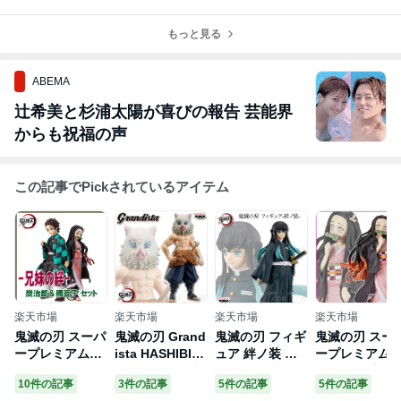
魔先生の指導で
日。悪魔先生
ボディビルダー
先生の助言で休
チェストプレス
の“やめなさ
が白米を選ぶ理
むことにした日
とルーマニアン
い”と筋肉教が
もっと見る
由を改めて語る
デッドリフトを
語るハグの力
朝
改善中
ABEMA
辻希美と杉浦太陽が喜びの報告 芸能界
からも祝福の声
この記事でPickされているアイテム
楽天市場
楽天市場
楽天市場
楽天市場
鬼滅の刃 スーパ
鬼滅の刃 Grand
鬼滅の刃 フィギ
鬼滅の刃 スー
ープレミアムフ
ista HASHIBIR
ュア 絆ノ装 参
ープレミアム
ィギュア -兄妹
A INOSUKE 嘴
拾参ノ型 時透無
ィギュア 竈門
10件の記事
3件の記事
5件の記事
5件の記事
の絆- 炭治郎＆
平伊之助 【即納
一郎 【即納品】
禰豆子 (かまど