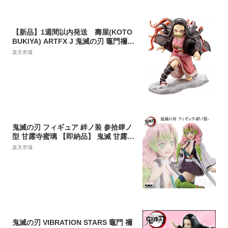
【新品】1週間以内発送 壽屋(KOTO
BUKIYA) ARTFX J 鬼滅の刃 竈門禰豆
子 1/8スケール PVC製 塗装済み完成
楽天市場
品フィギュア
鬼滅の刃 フィギュア 絆ノ装 参拾肆ノ
型 甘露寺蜜璃 【即納品】 鬼滅 甘露寺
蜜璃 かんろじ みつり きめつのやいば
楽天市場
プライズ バンプレスト 恋ノ呼吸 刀鍛
冶の里編
鬼滅の刃 VIBRATION STARS 竈門 禰