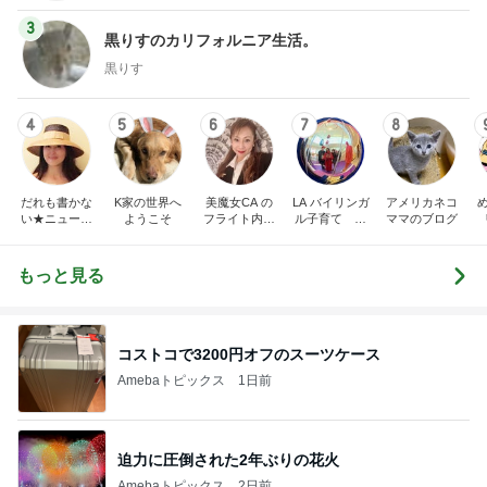
3
黒りすのカリフォルニア生活。
黒りす
4
5
6
7
8
だれも書かな
K家の世界へ
美魔女CA の
LA バイリンガ
アメリカネコ
い★ニューヨ
ようこそ
フライト内緒
ル子育て 毎
ママのブログ
ーク１％未満
話
日が発見
『
★
もっと見る
コストコで3200円オフのスーツケース
Amebaトピックス
1日前
迫力に圧倒された2年ぶりの花火
Amebaトピックス
2日前