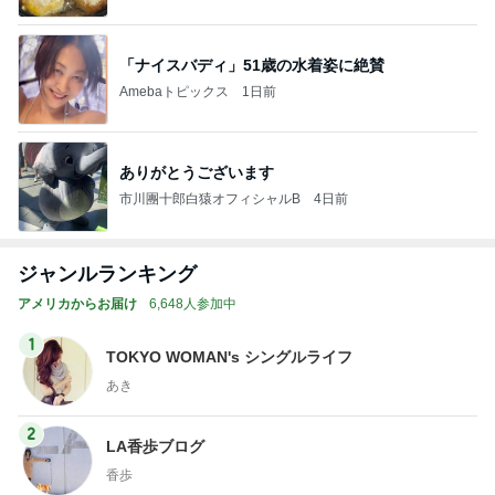
Ameba
「ナイスバディ」51歳の水着姿に絶賛
Amebaトピックス
1日前
ありがとうございます
市川團十郎白猿オフィシャルB
4日前
ジャンルランキング
アメリカからお届け
6,648人参加中
1
TOKYO WOMAN's シングルライフ
あき
2
LA香歩ブログ
香歩