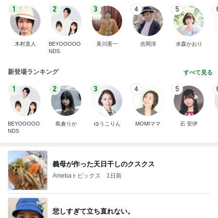
1
2
3
4
5
木村直人
BEYOOOOO
美川憲一
吉岡淳
水森かおり
NDS
新登場ランキング
すべて見る
1
2
3
4
5
BEYOOOOO
島倉りか
ゆうこりん
MOMIママ
石 安伊
NDS
義母が作った天日干しのクスクス
Amebaトピックス
1日前
悲しすぎて立ち直れない。