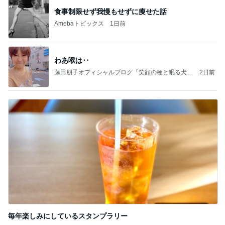
食事制限せず我慢もせずに痩せた話
Amebaトピックス
1日前
わあ喉は‥
藤田朋子オフィシャルブログ「笑顔の種と眠る犬」
2日前
Powered by Ameba
毎年楽しみにしているスタンプラリー