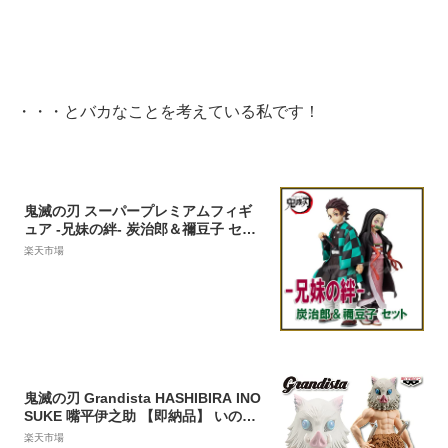
・・・とバカなことを考えている私です！
鬼滅の刃 スーパープレミアムフィギ
ュア -兄妹の絆- 炭治郎＆禰豆子 セッ
ト 【即納品 新品】 鬼滅 炭治郎 禰豆
楽天市場
子 フィギュア 2体 セット きめつ たん
じろう ねずこ SPMフィギュア プライ
ズ グッズ
鬼滅の刃 Grandista HASHIBIRA INO
SUKE 嘴平伊之助 【即納品】 いのす
け グランディスタ プライズ フィギュ
楽天市場