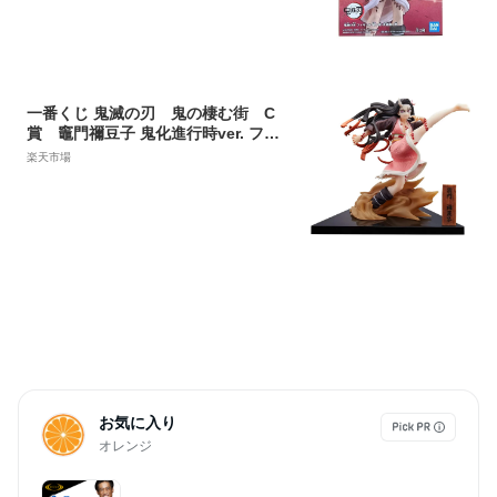
ちゃ
一番くじ 鬼滅の刃 鬼の棲む街 C
賞 竈門禰豆子 鬼化進行時ver. フィ
ギュア
楽天市場
お気に入り
オレンジ