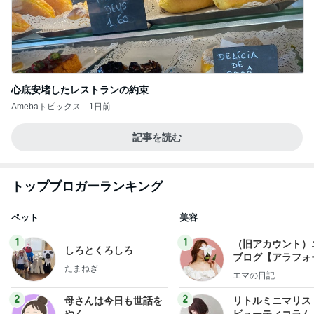
心底安堵したレストランの約束
Amebaトピックス
1日前
記事を読む
トップブロガーランキング
ペット
美容
1
1
（旧アカウント）
しろとくろしろ
ブログ【アラフォ
たまねぎ
社売却セカンドラ
エマの日記
フ】
2
2
母さんは今日も世話を
リトルミニマリス
やく
ビューティコラム 