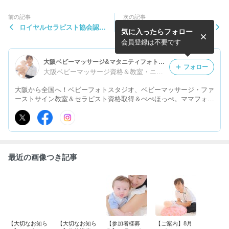
前の記事
次の記事
ロイヤルセラピスト協会認定
RTA認定マザーリトミックセ
気に入ったらフォロー
試験・協会加入・ライセンス
ラピスト養成講座
取得について
会員登録は不要です
大阪ベビーマッサージ&マタニティフォト｜資格も取れる教室・フォトスタジオ＆スクール
フォロー
大阪ベビーマッサージ資格＆教室・ニューボーンフォト・マタニティフォト|神谷恭子
大阪から全国へ！ベビーフォトスタジオ、ベビーマッサージ・ファ
ーストサイン教室＆セラピスト資格取得＆ぺぺほっぺ。ママフォト
グラファー資格でおうちスタジオオープン！大阪府内はもちろん全
国出張可能。子連れOKの資格スクールで輝きたいママの自立・開
業を応援。
最近の画像つき記事
【大切なお知ら
【大切なお知ら
【参加者様募
【ご案内】8月