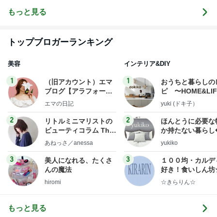
✎ܚ
もっと見る
トップブロガーランキング
美容
インテリア&DIY
1
1
（旧アカウント）エマ
おうちと暮らしの
ブログ【アラフォー会
ピ 〜HOME&LI
社売却セカンドライ
エマの日記
yuki (ドキ子）
フ】
2
2
リトルミニマリストの
ほんとうに必要な
ビューティコラム The
か持たない暮らし
little minimalist's bea
ep Life Simple
あねっさ／anessa
yukiko
uty colum
ンテリアのきろく
3
3
美人になれる、たくさ
１００均・カルデ
んの魔法
好き！食いしん坊
らりん☆のブログ
hiromi
☆きらりん☆
もっと見る