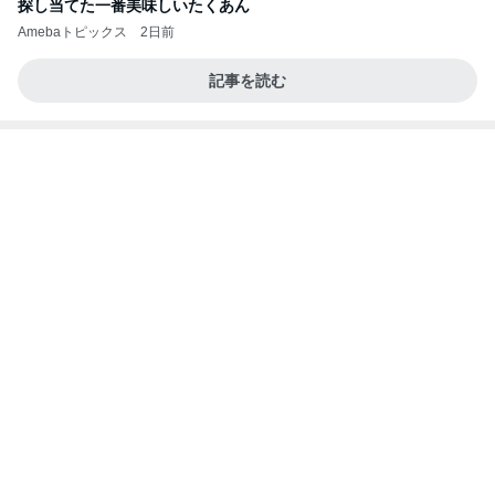
最後の悪あがき
1日前
僕の会社が迎えた8歳の誕生日
Amebaトピックス
2日前
2026/08/02(K) 3本
何でかな？何でだろ？
8日前