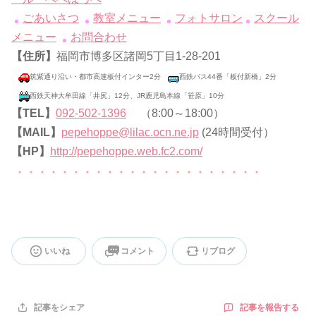
ごあいさつ
教室メニュー
フォトサロン
スクール
メニュー
お問合わせ
【住所】
福岡市博多区諸岡5丁目1-28-201
筑紫通り沿い・都市高速板付インター2分
西鉄バス44番「板付新橋」2分
西鉄天神大牟田線「井尻」12分、JR鹿児島本線「笹原」10分
【TEL】
092-502-1396
（8:00～18:00）
【MAIL】
pepehoppe@lilac.ocn.ne.jp
(24時間受付）
【HP】
http://pepehoppe.web.fc2.com/
いいね
コメント
リブログ
記事を報告する
記事をシェア