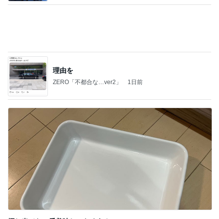
【いなプー】素晴らしいところたくさん、ハマりす
ぎる場所
クロオフィシャルブログPowered by Ameba
4日前
お腹いっぱいでも別腹のお友達
Amebaトピックス
1日前
A宮一家はなぜご静養しないのかなどとくだらない
記事
ブルーサファイア
2日前
物価高ハワイで半額以下のレストラン
Amebaトピックス
1日前
どの口が言えるの？