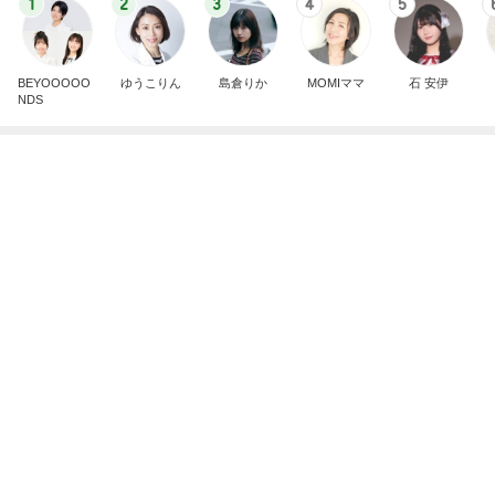
1
2
3
4
5
BEYOOOOO
ゆうこりん
島倉りか
MOMIママ
石 安伊
NDS
桃 後を引くうまさの冷やし麻辣湯
Amebaトピックス
2日前
9/10【イベント】のお知らせ
辰巳ゆうとオフィシャルブログ Powered by Ameb
2日前
a
假屋崎省吾 別荘での手作り昼ご飯
Amebaトピックス
1日前
昨日の通勤コーデ＆【本日20時スタート】楽天お買