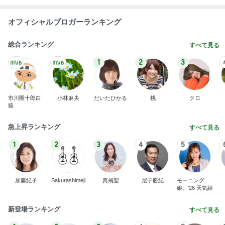
オフィシャルブロガーランキング
総合ランキング
すべて見る
1
2
3
市川團十郎白
小林麻央
だいたひかる
桃
クロ
猿
急上昇ランキング
すべて見る
1
2
3
4
5
加藤紀子
Sakurashimeji
真飛聖
尼子勝紀
モーニング
娘。'26 天気組
新登場ランキング
すべて見る