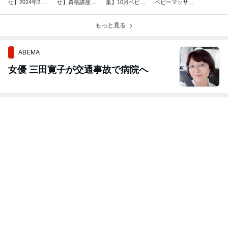
せ】2024年2月
せ】資格講座の
集】10月ベビー
ベビーマッサー
からベビーフォ
受講料・時間な
マッサージ・フ
ジ・ファースト
ト講座がさらに
どの改定につい
ァーストサイン
サインおうち教
パワーアップ！
て
もっと見る
レッスン｜大阪
室｜大阪市天王
市天王寺区・中
寺区・中央区・
央区・東成
東成区
ABEMA
女優 三田寛子が交通事故で病院へ