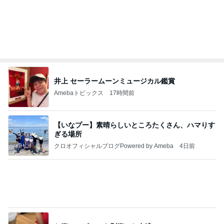
ウンザリする40℃近い日の暑さ
Amebaトピックス
1日前
記事を読む
1年で起きた7トラブルを本社へ報告
Amebaトピックス
1日前
《閲覧注意！》蛇口一体型の浄水器をつけた結果。
おうちと暮らしのレシピ 〜HOME&LIFE〜
3日前