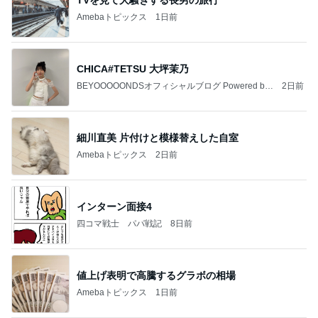
お弁当作りがラクになる3品同時調理
Amebaトピックス
2日前
888
白柴 『きなこ』 のお気楽ブログ
2日前
長野民がうらやましいご当地スーパー
Amebaトピックス
1日前
夏休みの宿題
しろとくろしろ
1日前
地元の海でテンションが低い夫
Amebaトピックス
1日前