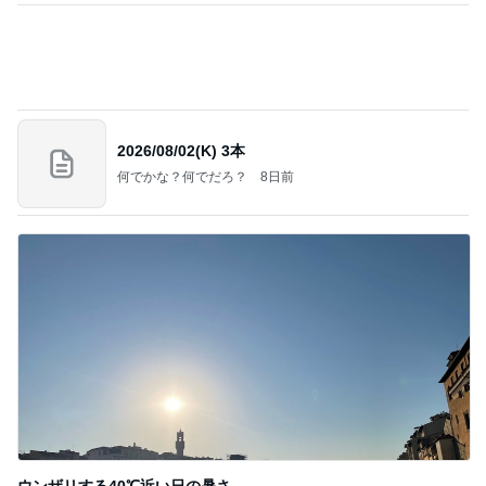
１週間「9割ビーガン生活」をしてみて、気づいた
こと。体と心が軽い～！
ホンネの“子供おばさん”日記～愛と光の道へ～
23時間前