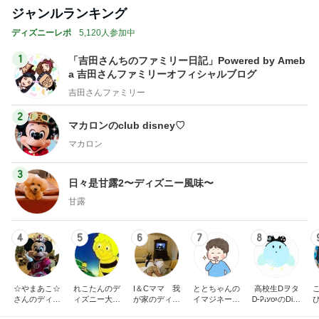
ジャンルランキング
ディズニーレポ
5,120人参加中
1
「吉田さんちのファミリー日記」Powered by Ameb
a 吉田さんファミリーオフィシャルブログ
吉田さんファミリー
2
マカロンのclub disney♡
マカロン
3
日々是甘露2〜ディズニー風味〜
甘露
4
5
6
7
8
☆やまあこ☆
れこたんのデ
I＆Cママ 我
ととちゃんの
高校生Dヲタ
さんのディズ
ィズニー大好
が家のディズ
イマジネーシ
Ꭰ-ᎮꭵꭹꭴのDisn
ニー日記
き♡孫4人
ニー♡ブログ
ョンタイム
eyにっき！！