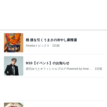
い物マラソンお得情報まとめ
norikoオフィシャルブログ「Noricoco room 〜365
6日前
日コーディネート日記〜」Powered by Ameba
行きたくない一般ゾンビのラジオ体操
Amebaトピックス
1日前
もうすぐ〜〜♡
私立恵比寿中学オフィシャルブログ Powered by A
5日前
meba
川崎麻世 妻と15年振りの個展開催
Amebaトピックス
1日前
理由を
ZERO「不都合な…ver2」
1日前