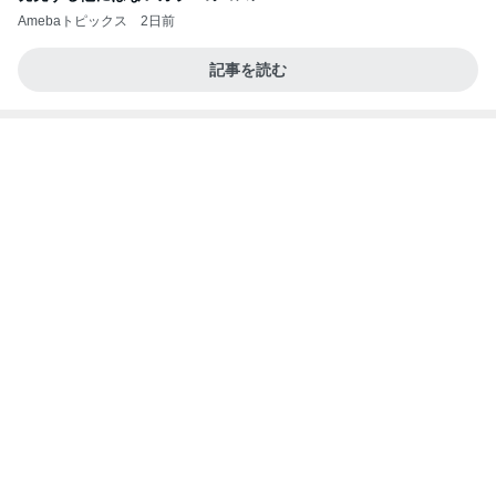
團十郎 予定なしで2人の横に
Amebaトピックス
1日前
記事を読む