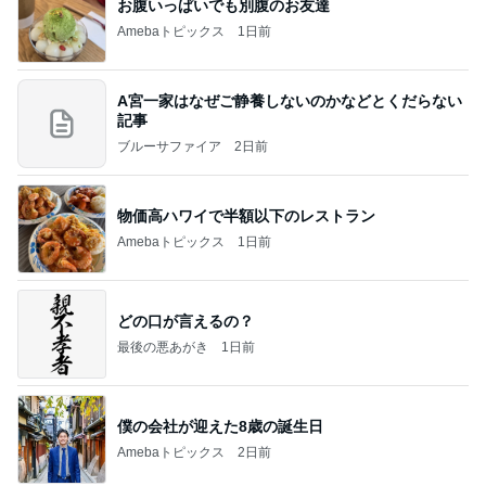
TVを見て大騒ぎする長男の旅行
Amebaトピックス
1日前
CHICA#TETSU 大坪茉乃
BEYOOOOONDSオフィシャルブログ Powered by
2日前
Ameba
細川直美 片付けと模様替えした自室
Amebaトピックス
2日前
インターン面接4
四コマ戦士 パパ戦記
8日前
値上げ表明で高騰するグラボの相場
Amebaトピックス
1日前