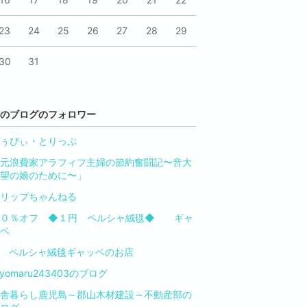
23
24
25
26
27
28
29
30
31
のブログのフォロワー
ぅびぃ・とりっぷ
元浪費家アラフィフ主婦の節約奮闘記〜音大
望の娘のために〜」
リップちゃんねる
９０％オフ ◆１円 ペルシャ絨毯◆ ギャ
ッベ
 ペルシャ絨毯ギャッベのお店
oyomaru243403のブログ
舎暮らし鹿児島～郡山木材建設～不動産部の