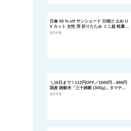
日傘 50 % off サンシェード 日焼け 止め U
V カット 女性 用 折りたたみ ミニ超 軽量
コンパクト ポータブル ビニール 晴雨 兼用
楽天市場
＼16日まで！112円OFF／1000円→888円
国産 雑穀米「三十雑穀 (300g)」タマチャ
ンショップの30雑穀米 1000円ポッキリ 送
楽天市場
料無料 1日30品目の栄養を実現 三十雑穀米
もち麦 国産 大麦 丁寧な暮らし タマチャン
ショップ 酵素玄米 食物繊維 タンパク質 雑
穀米 混ぜるだけ