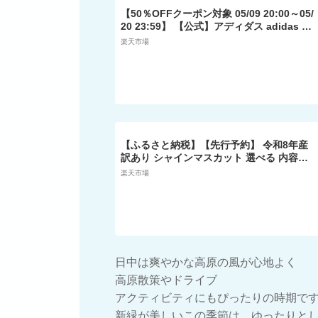
【50％OFFクーポン対象 05/09 20:00～05/
20 23:59】 【公式】アディダス adidas 返
品可 ライフスタイル スポーツ グラフィッ
楽天市場
ク カリ Tシャツ オリジナルス メンズ ウェ
ア・服 Tシャツ 黒 ブラック IS1413
【ふるさと納税】【先行予約】 令和8年産
訳あり シャインマスカット 選べる 内容量
1kg 2kg 2026年9月上旬頃～お届け予定 先
楽天市場
行受付 訳アリ わけあり マスカット ぶどう
葡萄 白ぶどう 白系 山形県産 2026年産 山
形県 米沢市
日中は爽やかな高原の風が心地よく
高原散策やドライブ
アクティビティにもぴったりの時期で
新緑が美しいこの季節は、ゆったりと