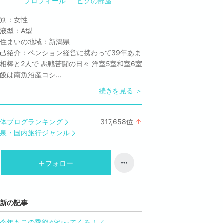
プロフィール
ピグの部屋
別：
女性
液型：
A型
住まいの地域：
新潟県
己紹介：
ペンション経営に携わって39年あま
相棒と2人で 悪戦苦闘の日々 洋室5室和室6室
飯は南魚沼産コシ...
続きを見る ＞
体ブログランキング
317,658
位
↑
ラ
泉・国内旅行ジャンル
ン
キ
ン
フォロー
グ
上
昇
新の記事
今年もこの季節がやってくる！／