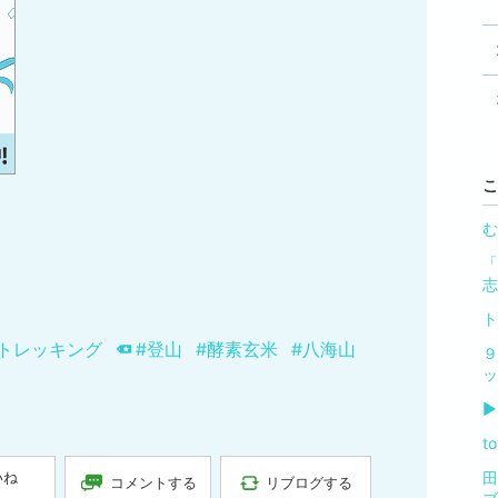
こ
む
「
志
ト
#トレッキング
#登山
#酵素玄米
#八海山
▶
t
田
いね
コメントする
リブログする