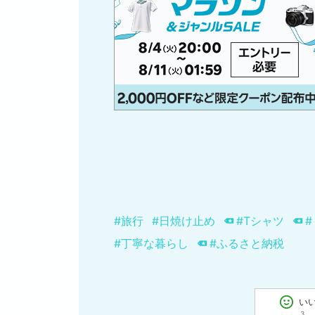
#旅行
#日焼け止め
#Tシャツ
#丁寧な暮らし
#ふるさと納税
い
3