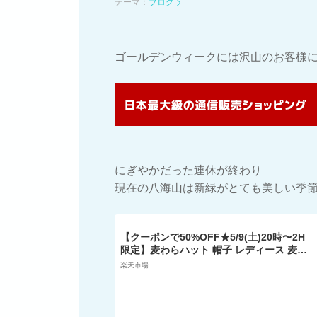
テーマ：
ブログ
ゴールデンウィークには沢山のお客様
にぎやかだった連休が終わり
現在の八海山は新緑がとても美しい季
【クーポンで50%OFF★5/9(土)20時〜2H
限定】麦わらハット 帽子 レディース 麦わ
ら帽子 ストローハット ペーパー 春夏 大き
楽天市場
め 遮光 夏 バケットハット 麦わら つば広 U
V リボン 紫外線 日よけ 海 ビーチ 水着コー
デ 大きい 旅行 あご紐 折りたため リボンハ
ット