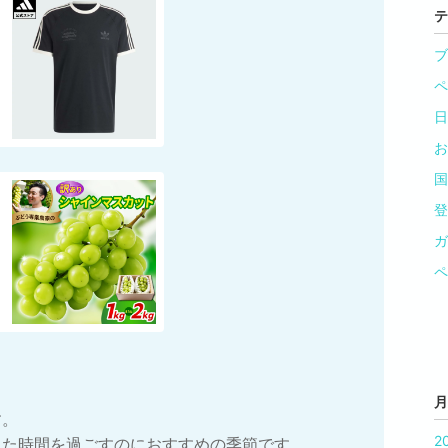
テ
ブ
ペ
日
お
国
登
ガ
ペ
月
す。
2
した時間を過ごすのにおすすめの季節です。