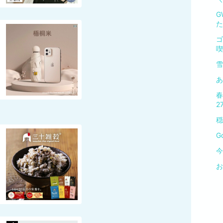
G
た
ゴ
喫
雪
あ
春
2
穏
G
今
お