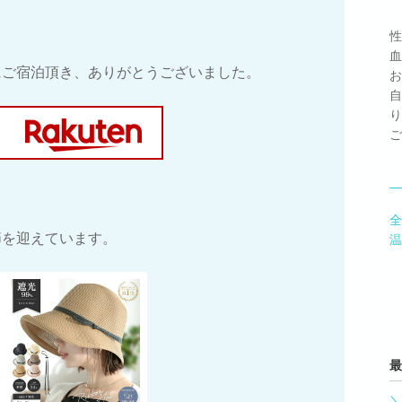
性
血
にご宿泊頂き、ありがとうございました。
お
自
り
ご
全
節を迎えています。
温
最
＼