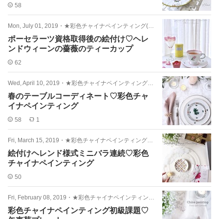
58
Mon, July 01, 2019
・
★彩色チャイナペインティング(絵付け)
ポーセラーツ資格取得後の絵付け♡ヘレ
ンドウィーンの薔薇のティーカップ
62
Wed, April 10, 2019
・
★彩色チャイナペインティング(絵付け)
春のテーブルコーディネート♡彩色チャ
イナペインティング
58
1
Fri, March 15, 2019
・
★彩色チャイナペインティング(絵付け)
絵付けヘレンド様式ミニバラ連続♡彩色
チャイナペインティング
50
Fri, February 08, 2019
・
★彩色チャイナペインティング(絵付け)
彩色チャイナペインティング初級課題♡