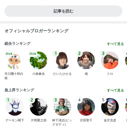
記事を読む
オフィシャルブロガーランキング
総合ランキング
すべて見る
1
2
3
市川團十郎白
小林麻央
だいたひかる
桃
クロ
猿
急上昇ランキング
すべて見る
1
2
3
4
5
デーモン閣下
片岡愛之助
林下清志(ビッ
沢田聖子
金沢克彦
グダディ)