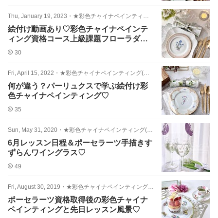
Thu, January 19, 2023
・
★彩色チャイナペインティング(絵付け)
絵付け動画あり♡彩色チャイナペインテ
ィング資格コース上級課題フローラダニ
カ
30
Fri, April 15, 2022
・
★彩色チャイナペインティング(絵付け)
何が違う？パーリュクスで学ぶ絵付け彩
色チャイナペインティング♡
35
Sun, May 31, 2020
・
★彩色チャイナペインティング(絵付け)
6月レッスン日程＆ポーセラーツ手描きす
ずらんワイングラス♡
49
Fri, August 30, 2019
・
★彩色チャイナペインティング(絵付け)
ポーセラーツ資格取得後の彩色チャイナ
ペインティングと先日レッスン風景♡