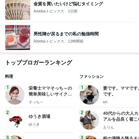
金貨を買いたいけど悩むタイミング
Amebaトピックス
1日前
男性陣が戻るまでの私の勉強時間
Amebaトピックス
12時間前
トップブロガーランキング
料理
ファッション
1
1
栄養士ママそっち～の
妻です。ママです
簡単美味しいサイクル
です。
献立
そっち～
eri.
2
2
40代からの大人
ゆうき酒場
アルを品良く着こ
ゆうき
ファッションブロ
えりん
3
3
銀の滴降る降るま