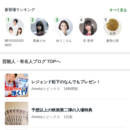
新登場ランキング
すべて見る
1
2
3
4
5
BEYOOOOO
島倉りか
ゆうこりん
石 安伊
蒼井心音
NDS
芸能人・有名人ブログ TOPへ
レジェンド松下のなんでもプレゼン！
Amebaトピックス
18時間前
予想以上の映画第二弾の入場特典
Amebaトピックス
1日前