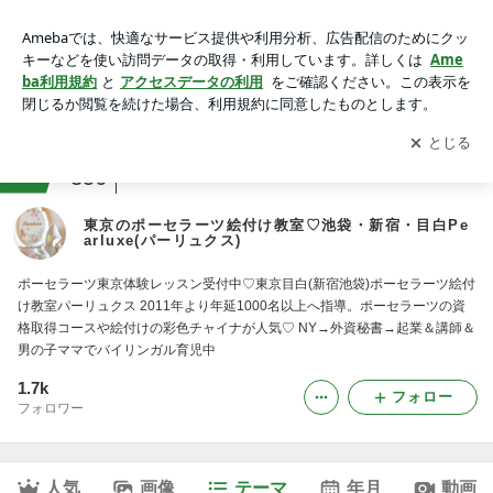
★彩色チャイナペインティング(絵付け)｜東京のポーセラーツ
絵付け教室♡池袋・新宿・目白Pearluxe(パーリュクス)
アプリをダウンロードして
ブログの更新通知
を受け取りまし
開く
ょう。
ranking
ハンドメイド雑貨・手芸ジャンル
356
東京のポーセラーツ絵付け教室♡池袋・新宿・目白Pe
arluxe(パーリュクス)
ポーセラーツ東京体験レッスン受付中♡東京目白(新宿池袋)ポーセラーツ絵付
け教室パーリュクス 2011年より年延1000名以上へ指導。ポーセラーツの資
格取得コースや絵付けの彩色チャイナが人気♡ NY→外資秘書→起業＆講師＆
男の子ママでバイリンガル育児中
1.7k
フォロー
フォロワー
人気
画像
テーマ
年月
動画