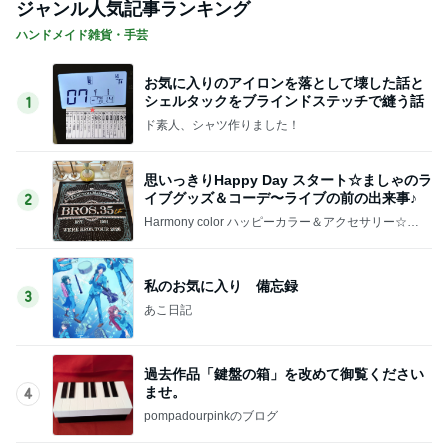
ジャンル人気記事ランキング
ハンドメイド雑貨・手芸
お気に入りのアイロンを落として壊した話と
シェルタックをブラインドステッチで縫う話
1
ド素人、シャツ作りました！
思いっきりHappy Day スタート☆ましゃのラ
イブグッズ＆コーデ〜ライブの前の出来事♪
2
Harmony color ハッピーカラー＆アクセサリー☆毎
日が楽しくなる〜笑顔溢れるハッピーハンドメイ
ド〜横浜 都筑港北ニュータウン♪
私のお気に入り 備忘録
3
あこ日記
過去作品「鍵盤の箱」を改めて御覧ください
ませ。
4
pompadourpinkのブログ