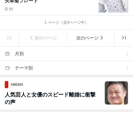
矢車菊プレート
55
1
ページ（全
3
ページ中）
前のページ
次のページ
月別
テーマ別
ABEMA
人気芸人と女優のスピード離婚に衝撃
の声