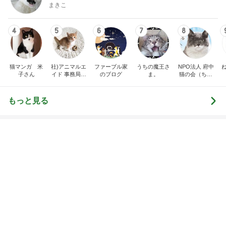
猫マンガ 米
社)アニマルエ
ファーブル家
うちの魔王さ
NPO法人 府中
子さん
イド 事務局＆
のブログ
ま。
猫の会（ちゅ
みんなの日記
ー猫）
もっと見る