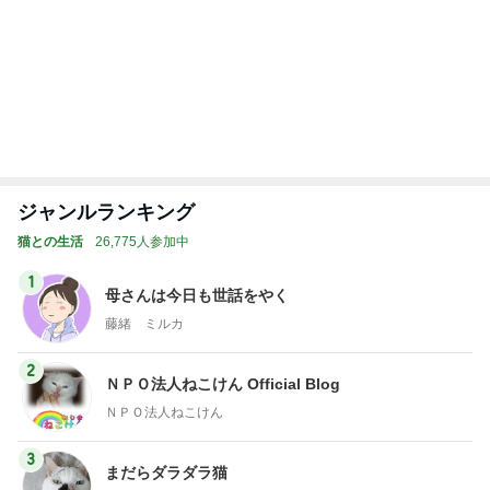
ジャンルランキング
猫との生活
26,775人参加中
1
母さんは今日も世話をやく
藤緒 ミルカ
2
ＮＰＯ法人ねこけん Official Blog
ＮＰＯ法人ねこけん
3
まだらダラダラ猫
まきこ
4
5
6
7
8