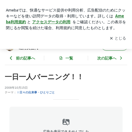
一日一人バーニング！！ | 50歳以降の働き方を量より質へ導く
コーチ♡北村美佐代
アプリをダウンロードして
ブログの更新通知
を受け取りまし
開く
ょう。
50歳以降の働き方を量より質へ導くコーチ♡
フォロー
北村美佐代
前の記事へ
一覧
次の記事へ
一日一人バーニング！！
2008年10月15日
テーマ：
ｌ日々の出来事・ひとりごと
広告を表示できませんでした