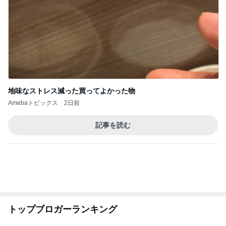
地味なストレス減った買ってよかった物
Amebaトピックス
2日前
記事を読む
トップブロガーランキング
ファッション
料理
1
1
妻です。ママです。女
栄養士ママそっち
です。
簡単美味しいサイ
献立
eri.
そっち～