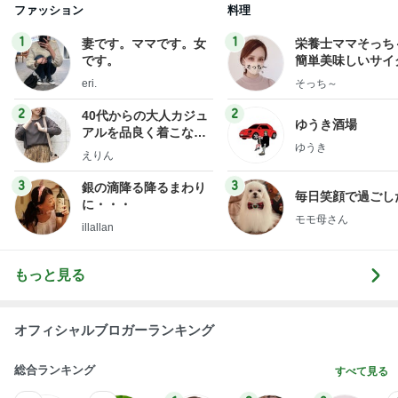
2
2
40代からの大人カジュ
ゆうき酒場
アルを品良く着こなす
ゆうき
ファッションブログ
えりん
3
3
銀の滴降る降るまわり
毎日笑顔で過ごし
に・・・
モモ母さん
illallan
もっと見る
オフィシャルブロガーランキング
総合ランキング
すべて見る
1
2
3
市川團十郎白
小林麻央
だいたひかる
桃
クロ
猿