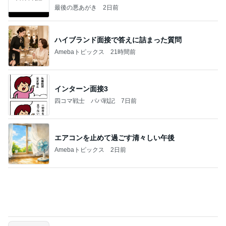
インターン面接3
四コマ戦士 パパ戦記
7日前
エアコンを止めて過ごす清々しい午後
Amebaトピックス
2日前
きっと高市ってこの時代に嘘、誤魔化し、はぐらか
しても【バレない】【通用する】とでも思ってたん
だろ
広報 いぬねこ本舗
9日前