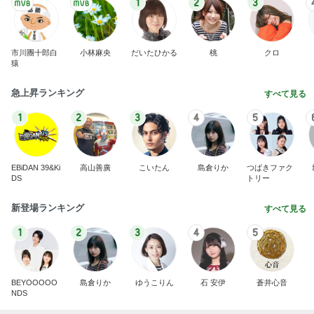
急上昇ランキング
すべて見る
1
2
3
4
5
EBiDAN 39&Ki
高山善廣
こいたん
島倉りか
つばきファク
DS
トリー
新登場ランキング
すべて見る
1
2
3
4
5
BEYOOOOO
島倉りか
ゆうこりん
石 安伊
蒼井心音
NDS