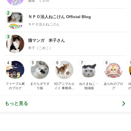
2
ＮＰＯ法人ねこけん Official Blog
ＮＰＯ法人ねこけん
3
猫マンガ 米子さん
米子（こめこ）
4
5
6
7
8
ファーブル家
まだらダラダ
社)アニマルエ
ねりまねこ・
あられのブロ
のブログ
ラ猫
イド 事務局＆
地域猫
グ
みんなの日記
もっと見る