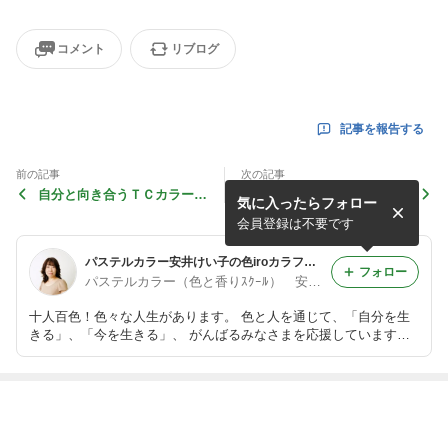
コメント
リブログ
記事を報告する
前の記事
次の記事
自分と向き合うＴＣカラーセ
人間関係に悩める大人女子＆
気に入ったらフォロー
ラピスト講座。
ママにおすすめ！アンガーマ
ネジメントで心のメンテ。
会員登録は不要です
パステルカラー安井けい子の色iroカラフルコラム
フォロー
パステルカラー（色と香りｽｸｰﾙ） 安井けい子
十人百色！色々な人生があります。 色と人を通じて、「自分を生
きる」、「今を生きる」、 がんばるみなさまを応援しています。