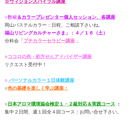
☆ヴィジョンスパイラル講座
○数秘
＆カラープレゼンター個人セッション、各講座
岡山パステルカラー：日程、ご相談下さいね。
福山リビングカルチャーさま」：４／１６（土）
分科会「
プチカラーセラピー講座
」
○
ココロの色・処方せんアドバイザー講座
リクエスト受付中！
○
パーソナルカラー１日体験講座
○
色の基礎を楽しく学ぶ講座：
○
日本アロマ環境協会検定１・２級対応＆実践コース
：
集中２日間、週１回全４回コース：お問い合せ下さい。