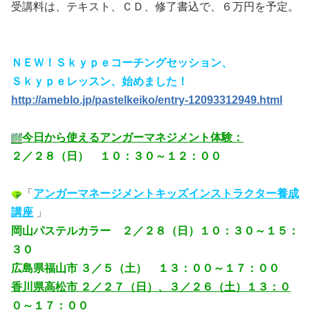
受講料は、テキスト、ＣＤ、修了書込で、６万円を予定。
ＮＥＷ！Ｓｋｙｐｅコーチングセッション、
Ｓｋｙｐｅレッスン、始めました！
http://ameblo.jp/pastelkeiko/entry-12093312949.html
今日から使えるアンガーマネジメント体験：
２／２８（日） １０：３０～１２：００
「
アンガーマネージメントキッズインストラクター養成
講座
」
岡山パステルカラー
２／２８（日）
１０：３０～１５：
３０
広島県福山市 ３／５（土） １３：００～１７：００
香川県高松市 ２／２７（日）、３／２６（土）１３：０
０～１７：００