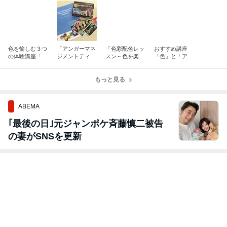
色を愉しむ３つ
「アンガーマネ
「色彩配色レッ
おすすめ講座
の体験講座「配
ジメントティー
スン～色を楽し
「色」と「アン
色、色彩心理、
ンインストラク
もう！～」
ガーマネジメン
パーソナルカラ
ター養成講座」
ト」
ー」
ご案内
もっと見る
ABEMA
｢最後の日｣元ジャンポケ斉藤慎二被告
の妻がSNSを更新