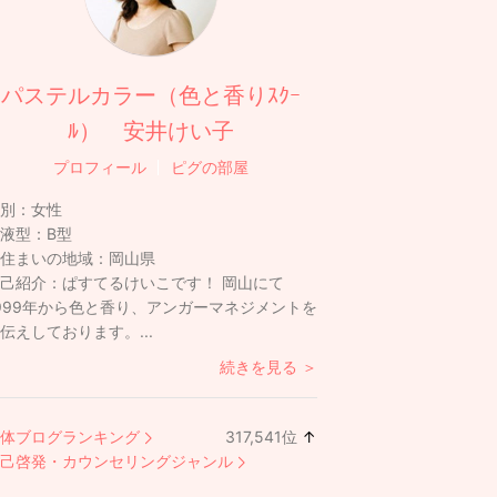
パステルカラー（色と香りｽｸｰ
ﾙ） 安井けい子
プロフィール
ピグの部屋
別：
女性
液型：
B型
住まいの地域：
岡山県
己紹介：
ぱすてるけいこです！ 岡山にて
999年から色と香り、アンガーマネジメントを
伝えしております。...
続きを見る ＞
体ブログランキング
317,541
位
↑
ラ
己啓発・カウンセリングジャンル
ン