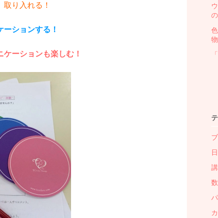
、取り入れる！
ウ
の
ケーションする！
色
物
ニケーションも楽しむ！
「
テ
ブ
日
講
数
パ
カ