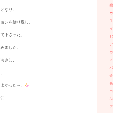
癒
ととなり、
カ
生
ションを繰り返し、
イ
って下さった、
T
ア
てみました。
カ
前向きに、
メ
パ
り、
企
色
、よかった～。
コ
緒に
S
ア