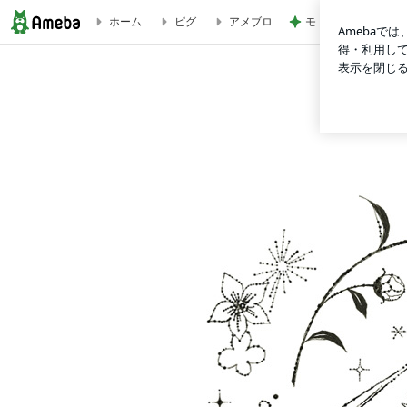
モト 亡き父の誕生
ホーム
ピグ
アメブロ
カラーメッセンジャーけい子の「色と心」の旅は続く！ | パス