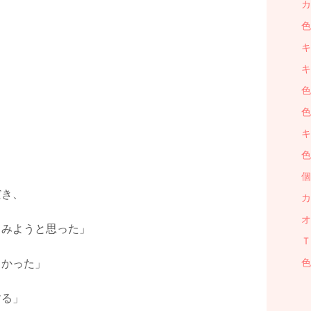
カ
色
キ
キ
色
色
キ
色
個
だき、
カ
オ
てみようと思った」
Ｔ
しかった」
色
する」