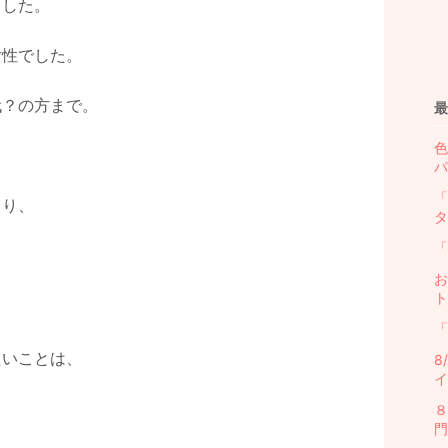
ました。
女性でした。
代？の方まで。
最
色
パ
「
さり、
タ
「
、
お
ト
「
たいことは、
8
イ
８
門