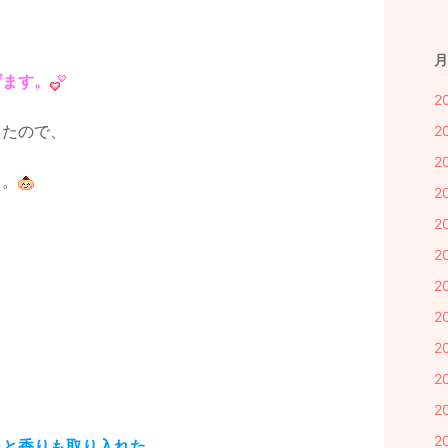
。
月
げます。
2
したので、
2
2
よ。
2
2
2
2
2
2
2
2
2
色と香りも取り入れた、