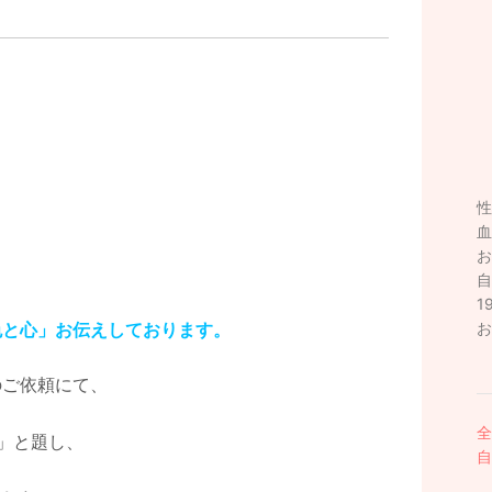
性
血
お
自
1
色と心」お伝えしております。
お
のご依頼にて、
全
」と題し、
自