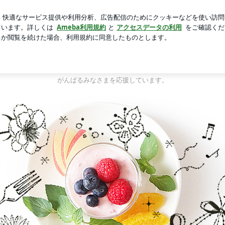
日は原爆の日
芸能人ブログ
人気ブログ
新規登録
ログ
テルカラー安井けい子の色iroカラフルコラム
パステルカラー安井けい子の色iroカラフルコラ
十人百色！色々な人生があります。
色と人を通じて、「自分を生きる」、「今を生きる」、
がんばるみなさまを応援しています。