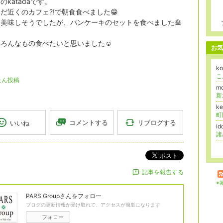
のkatadaです。
だ近くのカフェ⁈で朝食食べました😁
美味しそうでしたが、パンケーキのセットを食べました🥞
ろんなもの食べたいと思いました☺️
お気
k
こ
たん投稿
mo
k
リブログする
コメントする
いいね
i
ポスト
記事を報告する
※
PARS Group
さんをフォロー
ブログの更新情報が受け取れて、アクセスが簡単になります
フォロー