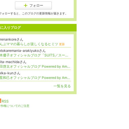
フォロー
フォローすると、このブログの更新情報が届きます。
に入りブログ
orenankoreさん
んぶママの暮らしが楽しくなるヒミツ
更新
tokaremania-arakiyukoさん
新木優子オフィシャルブログ「SUITS／スーツ２」Powered by Ameba
eita-machidaさん
町田啓太オフィシャルブログ Powered by Ameba
dolka-kunさん
諸星和己オフィシャルブログ Powered by Ameba
更新
一覧を見る
RSS
著作権についてのご注意