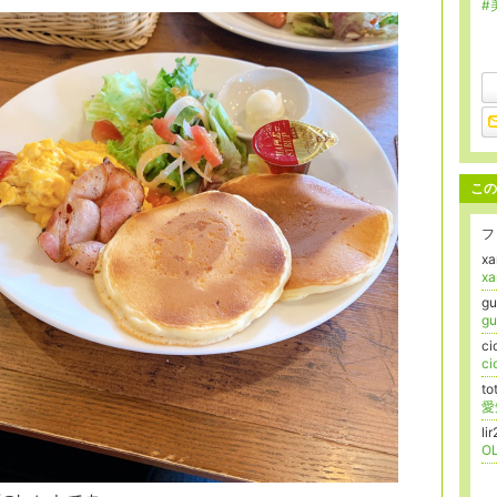
#
この
フ
x
x
g
g
c
c
to
li