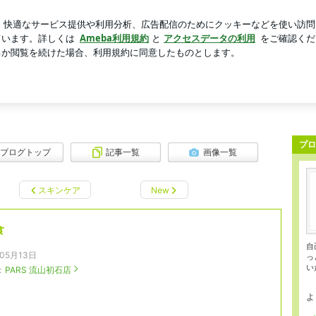
パンツの再販
芸能人ブログ
人気ブログ
新規登録
ロ
い自分』に出会える場所をお客様に感じていただけるサロンでありたい。そしてお
プロ
ブログトップ
記事一覧
画像一覧
スキンケア
New
食
自
年05月13日
っ
い
：
PARS 流山初石店
よ