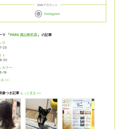
SNSアカウント
Instagram
ーマ 「
PARS 流山初石店
」 の記事
レラ
7-25
イト
6-20
ンカラー
5-16
る >>
画像つき記事
もっと見る >>