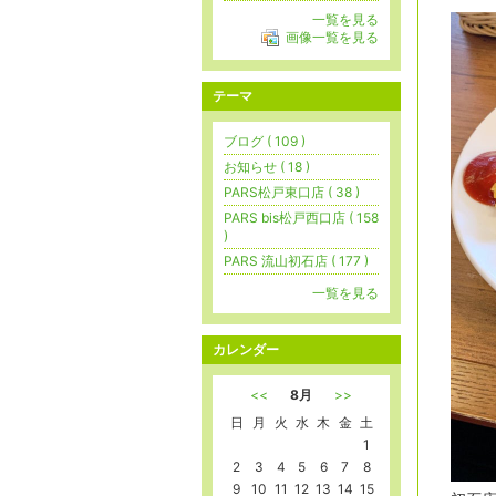
一覧を見る
画像一覧を見る
テーマ
ブログ ( 109 )
お知らせ ( 18 )
PARS松戸東口店 ( 38 )
PARS bis松戸西口店 ( 158
)
PARS 流山初石店 ( 177 )
一覧を見る
カレンダー
<<
8月
>>
日
月
火
水
木
金
土
1
2
3
4
5
6
7
8
9
10
11
12
13
14
15