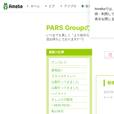
ホーム
ピグ
アメブロ
欲しいぞってなった
朝食 | PARS Groupのブログ
PARS Groupのブログ
いつまでも美しく『より自分らしく・もっと新し
店お待ちしております(^-^)
最新の記事
アンブレラ
新商品✨
スタイルチェンジ
山梨行ってきました
朝
山梨行ってきました
2021
ハイライト
テーマ
久しぶりの観光
✨NEW FACE✨
私の休日