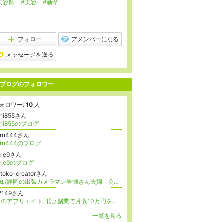
美容師
#美容
#新卒
フォロー
アメンバーになる
メッセージを送る
ブログのフォロワー
ォロワー:
10
人
ani855さん
ani855のブログ
uru444さん
uru444のブログ
icle9さん
icle9のブログ
ttoko-creatorさん
愛知/静岡の出張カメラマン岩瀬さん夫婦 公認フォトグラファー♪
r2149さん
OLのアフリエイト日記: 副業で月収10万円を目指す
一覧を見る