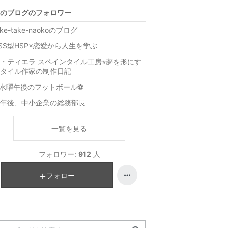
のブログのフォロワー
ake-take-naokoのブログ
SS型HSP×恋愛から人生を学ぶ
・ティエラ スペインタイル工房⭐︎夢を形にす
タイル作家の制作日記
水曜午後のフットボール⚽
年後、中小企業の総務部長
一覧を見る
フォロワー:
912
人
フォロー