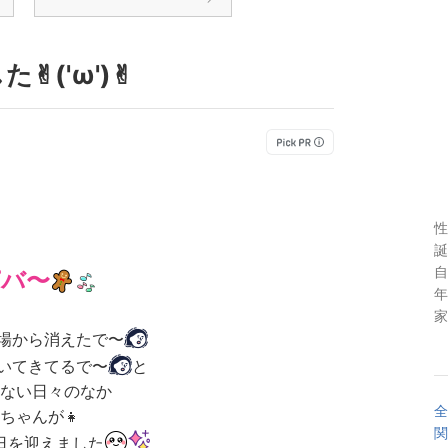
('ω')✌︎
性
誕
自
バ〜
年
家
り場から消えたで〜
づいてきてるで〜
と
ない日々のなか
全
ちゃんが👧
関
日を迎えました