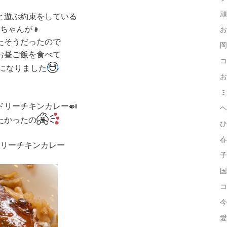
頑
と遊ぶ約束をしている
ちゃんが👧
お
たそうだったので
岡
お昼ご飯を食べて
コ
になりました
お
ミ
ドリーチキンカレー🍛
ヘ
たかったの
ひ
春
リーチキンカレー
子
国
コ
今
愛