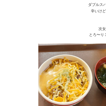
ダブルス
辛いけど
次女
とろ〜り