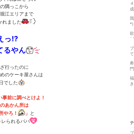
４
の隅っこから
成
堀江エリアまで
我
かれました
*)
欲
えっ⁉️
´ 
ブ
てるやん
て
希
ざ行ったのに
門
めのケーキ屋さんは
福井
日でした
き
い事前に調べとけよ
！
のあかん所は
所やろ！
」
と
キレられるパパ
テ
ブ