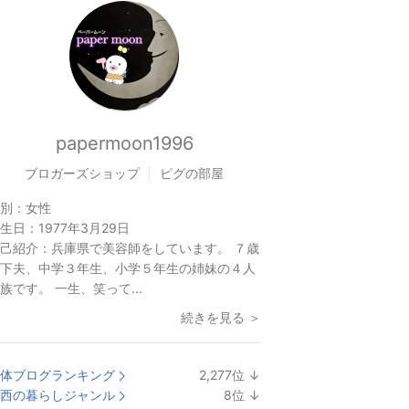
papermoon1996
ブロガーズショップ
ピグの部屋
別：
女性
生日：
1977年3月29日
己紹介：
兵庫県で美容師をしています。 ７歳
下夫、中学３年生、小学５年生の姉妹の４人
族です。 一生、笑って...
続きを見る ＞
体ブログランキング
2,277
位
↓
ラ
西の暮らしジャンル
8
位
↓
ン
ラ