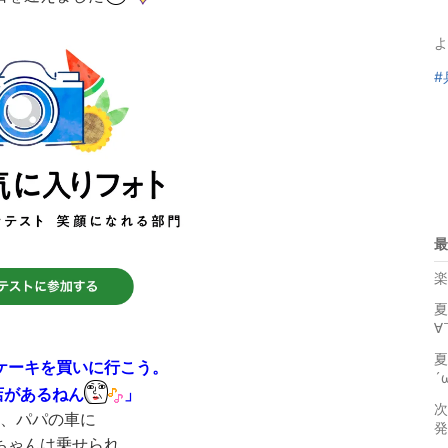
よ
#
最
楽
夏
∀
夏
ケーキを買いに行こう。
´
店があるねん
」
次
、パパの車に
発
ちゃんは乗せられ