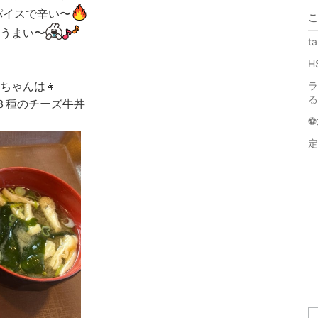
パイスで辛い〜
こ
うまい〜
t
H
ちゃんは👧
ラ
る
３種のチーズ牛丼
⚽
定