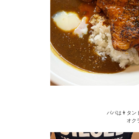
パパは👨タ
オク