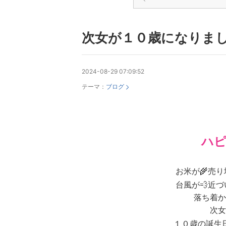
次女が１０歳になりました✌︎
2024-08-29 07:09:52
テーマ：
ブログ
ハピ
お米が🌾売
台風が💨近
落ち着か
次女
１０歳の誕生