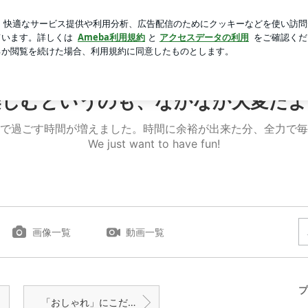
い寿司屋で食事
芸能人ブログ
人気ブログ
新規登録
ロ
なかなか大変だよ。
楽しむというのも、なかなか大変だよ
で過ごす時間が増えました。時間に余裕が出来た分、全力で毎
We just want to have fun!
画像一覧
動画一覧
プ
「おしゃれ」にこだわる次女と梅田でショッピング٩( ᐛ )و