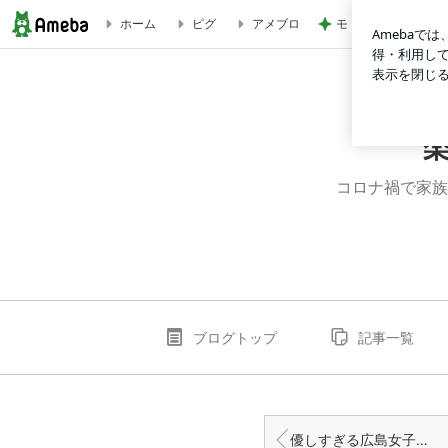
モト 予約が取れな
ホーム
ピグ
アメブロ
次女が１０歳になりました✌︎('ω')✌︎ | 楽しむというのも、
コロナ禍で家族
ブログトップ
記事一覧
優しすぎる広島女子から、お米が来た〜ヽ(´▽｀)/