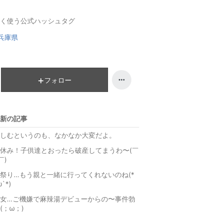
キ
ン
く使う公式ハッシュタグ
ン
キ
グ
ン
兵庫県
下
グ
降
下
降
フォロー
新の記事
しむというのも、なかなか大変だよ。
休み！子供達とおったら破産してまうわ〜(￣
￣)
祭り…もう親と一緒に行ってくれないのね(*
ω`*)
女…ご機嫌で麻辣湯デビューからの〜事件勃
(；ω；)