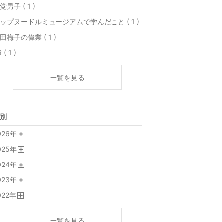
党男子 ( 1 )
ップヌードルミュージアムで学んだこと ( 1 )
田梅子の偉業 ( 1 )
 ( 1 )
一覧を見る
別
026
年
開
025
年
く
開
024
年
く
開
023
年
く
開
022
年
く
開
く
一覧を見る