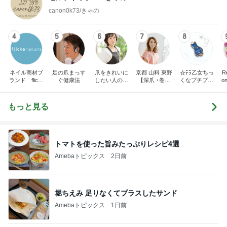
canon0k73/きゃの
4
5
6
7
8
ネイル商材ブ
足の爪まっす
爪をきれいに
京都 山科 東野
☆ﾃﾗ乙女ちっ
Re
ランド flicka
ぐ健康法
したい人のた
【深爪 ･巻き
くなプチプラ
o
nail arts, 茨城
めのネイルサ
爪】 専門サロ
ネイル☆
県水戸市ネイ
ロンR.Queen
ン サンセリテ
ルサロン、ス
Nail＜検見川
〈爪の悩みに
もっと見る
クール neril
＞
お困りの方〉
e.
トマトを使った旨みたっぷりレシピ4選
Amebaトピックス
2日前
堀ちえみ 足りなくてプラスしたサンド
Amebaトピックス
1日前