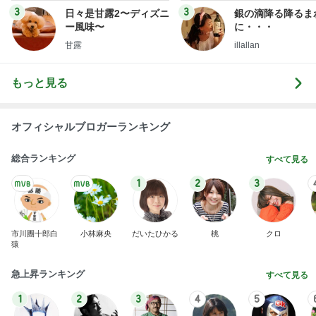
3
3
日々是甘露2〜ディズニ
銀の滴降る降るま
ー風味〜
に・・・
甘露
illallan
もっと見る
オフィシャルブロガーランキング
総合ランキング
すべて見る
1
2
3
市川團十郎白
小林麻央
だいたひかる
桃
クロ
猿
急上昇ランキング
すべて見る
1
2
3
4
5