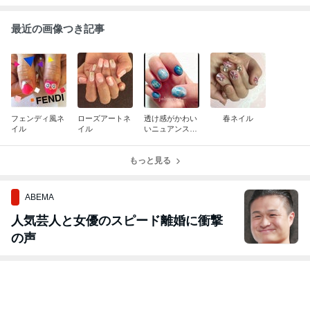
最近の画像つき記事
フェンディ風ネ
ローズアートネ
透け感がかわい
春ネイル
イル
イル
いニュアンスネ
イル♡
もっと見る
ABEMA
人気芸人と女優のスピード離婚に衝撃
の声