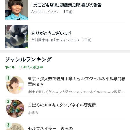
｢元こども店長｣加藤清史郎 喜びの報告
Amebaトピックス
1日前
ありがとうございます
市川團十郎白猿オフィシャルB
2日前
ジャンルランキング
ネイル
13,487人参加中
1
東京・少人数で親身丁寧！セルフジェルネイル専門教
室Ｍａｙ
趣味で楽しく学ぶ♫少人数セルフジェルネイルレッスン教室・東京
2
まほろの100均スタンプネイル研究所
まほろ
3
セルフネイラー きゃの