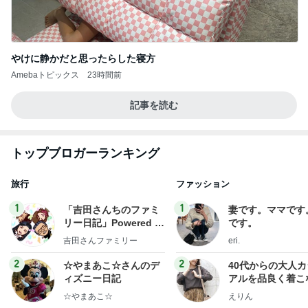
やけに静かだと思ったらした寝方
Amebaトピックス
23時間前
記事を読む
トップブロガーランキング
旅行
ファッション
1
1
「吉田さんちのファミ
妻です。ママです
リー日記」Powered b
です。
y Ameba 吉田さんファ
吉田さんファミリー
eri.
ミリーオフィシャルブ
ログ
2
2
☆やまあこ☆さんのデ
40代からの大人
ィズニー日記
アルを品良く着こ
ファッションブロ
☆やまあこ☆
えりん