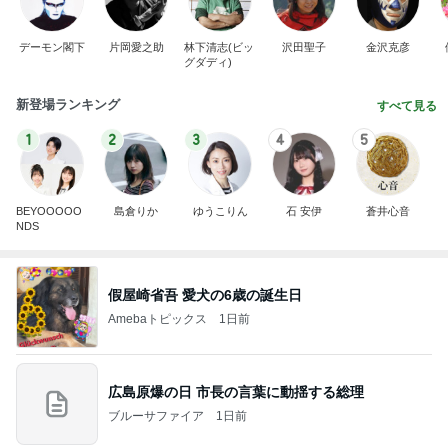
デーモン閣下
片岡愛之助
林下清志(ビッ
沢田聖子
金沢克彦
グダディ)
新登場ランキング
すべて見る
1
2
3
4
5
BEYOOOOO
島倉りか
ゆうこりん
石 安伊
蒼井心音
NDS
假屋崎省吾 愛犬の6歳の誕生日
Amebaトピックス
1日前
広島原爆の日 市長の言葉に動揺する総理
ブルーサファイア
1日前