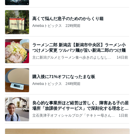
（続編）
高くて悩んだ息子のためのからくり箱
Amebaトピックス
22時間前
ラーメン二郎 新潟店【新潟市中央区】ラーメン小
つけメン変更 ツルパツ麺が旨い新潟二郎のつけ麺
主に新潟グルメとラーメン食べ歩きのよしなしご
14日前
と
購入後に71%オフになったまな板
Amebaトピックス
24時間前
良心的な事業所ほど経営は苦しく、障害ある子の居
場所「放課後デイサービス」で深刻化する理念と現
実の
立石美津子オフィシャルブログ「テキトー母さんの
1日前
すすめ」Powered by Ameba