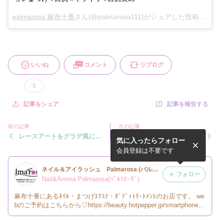
palmarosa 麻布十番
さん(@palmarosa111)がシェアした投稿 -
Jan 
いいね
コメント
リブログ
5
記事を報告する
記事をシェア
前の記事
次の記事
レースアートをグラデ風に・
明けましておめでとうござい
気に入ったらフォロー
#麻布十番 #麻布十番ネイル
ます2018年も皆様にとって
#麻布十番アイラッシュ ...
素敵な一年でありますように
会員登録は不要です
今年も...
ネイル＆アイラッシュ Palmarosa (パルマローザ）のブログ
フォロー
Nail&Aroma Palmarosa(ﾊﾟﾙﾏﾛｰｻﾞ)
麻布十番にあるﾈｲﾙ・まつげｴｸｽﾃ・ﾎﾞﾃﾞｨﾄﾘｰﾄﾒﾝﾄのお店です。 we
bのご予約はこちらから♡https://beauty.hotpepper.jp/smartphone/k
r/slnH000139042/