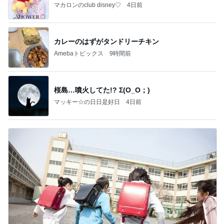
マカロンのclub disney♡
4日前
カレーのはずがタンドリーチキン
Amebaトピックス
9時間前
桜島…噴火してた!? Σ(O_O；)
マッキー☆の日日是好日
4日前