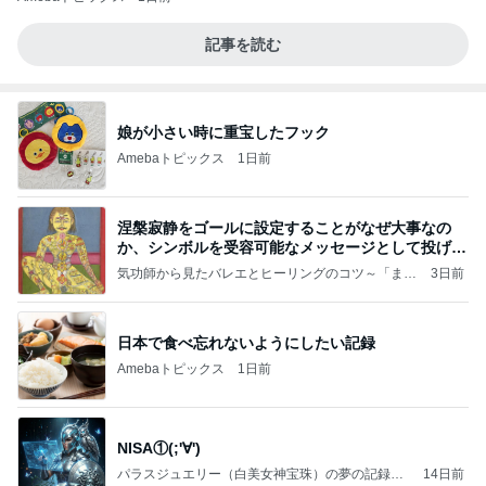
記事を読む
娘が小さい時に重宝したフック
Amebaトピックス
1日前
涅槃寂静をゴールに設定することがなぜ大事なの
か、シンボルを受容可能なメッセージとして投げる
ことが
気功師から見たバレエとヒーリングのコツ～「まと
3日前
いのば」ブログ
日本で食べ忘れないようにしたい記録
Amebaトピックス
1日前
NISA①(;'∀')
パラスジュエリー（白美女神宝珠）の夢の記録
14日前