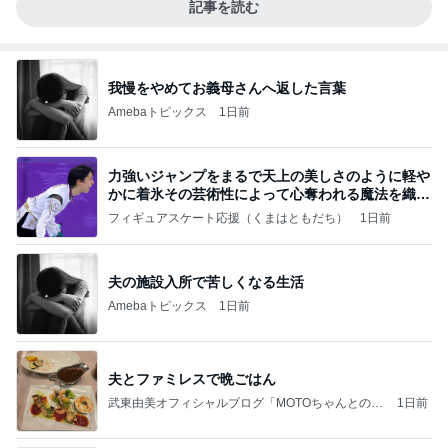
記事を読む
我慢をやめてお義母さんへ返した言葉
Amebaトピックス
1日前
力強いジャンプをまるで天上の美しさのように軽や
かに着氷その芸術性によって心奪われる魔法を織り
なす
フィギュアスケート応援（くまはともだち）
1日前
夫の施設入所で苦しくなる生活
Amebaトピックス
1日前
夫とファミレスで晩ごはん
武東由美オフィシャルブログ「MOTOちゃんとのは
1日前
っぴぃな毎日」Powered by Ameba