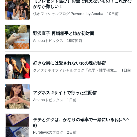
【プレゼント選び】お金で買えないもの！これがな
かなか難しい！
桃オフィシャルブログ Powered by Ameba
10日前
野沢直子 再婚相手と姉が初対面
Amebaトピックス
19時間前
好きな男には愛されない女の魂の秘密
クノタチホオフィシャルブログ「恋学・性学研究
1日前
室」Powered by Ameba
アグネス 2サイトで行った生配信
Amebaトピックス
1日前
テテとグクは、かなりの確率で一緒にいるね(#^.^
#)
Purplevjkのブログ
2日前