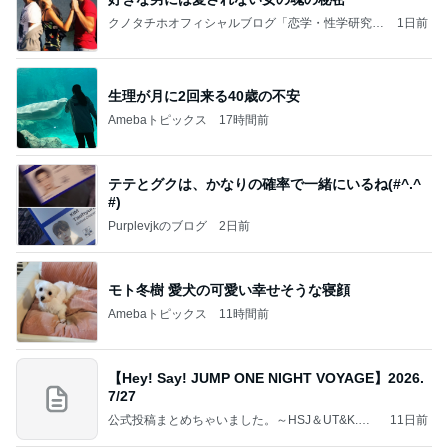
クノタチホオフィシャルブログ「恋学・性学研究
1日前
室」Powered by Ameba
生理が月に2回来る40歳の不安
Amebaトピックス
17時間前
テテとグクは、かなりの確率で一緒にいるね(#^.^
#)
Purplevjkのブログ
2日前
モト冬樹 愛犬の可愛い幸せそうな寝顔
Amebaトピックス
11時間前
【Hey! Say! JUMP ONE NIGHT VOYAGE】2026.
7/27
公式投稿まとめちゃいました。～HSJ＆UT&K.O.
11日前
～