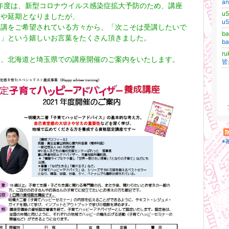
a
0年度は、新型コロナウイルス感染症拡大予防のため、講座
u
止や延期となりましたが、
u
受講をご希望されている方々から、「次こそは受講したいで
b
！」という嬉しいお言葉をたくさん頂きました。
b
r
は、北海道と埼玉県での講座開催のご案内をいたします。
皆
※