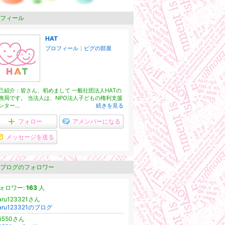
フィール
HAT
プロフィール
｜
ピグの部屋
己紹介：皆さん、初めまして 一般社団法人HATの
務局です。 当法人は、NPO法人子どもの権利支援
ンター...
続きを見る
フォロー
アメンバーになる
メッセージを送る
ブログのフォロワー
ォロワー:
163
人
aru123321さん
aru123321のブログ
ni550さん