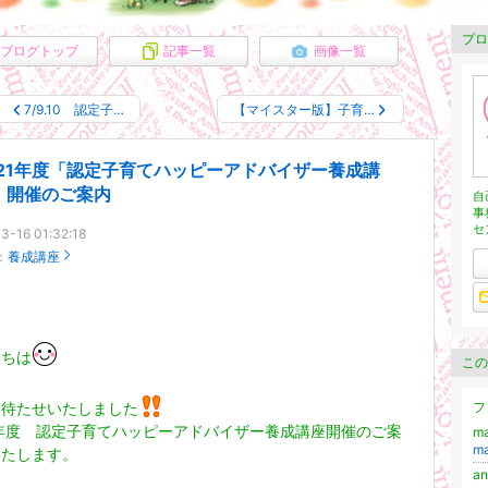
プロ
ブログトップ
記事一覧
画像一覧
7/9.10 認定子…
【マイスター版】子育…
021年度「認定子育てハッピーアドバイザー養成講
」開催のご案内
自
事
セ
3-16 01:32:18
：
養成講座
にちは
この
お待たせいたしました
フ
1年度 認定子育てハッピーアドバイザー養成講座開催のご案
m
m
いたします。
a