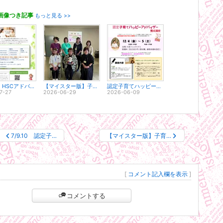
画像つき記事
もっと見る >>
8月1日 HSCアドバイザー ベーシック検定 受検申込受付開始！！
【マイスター版】子育てハッピーアドバイザー認定情報
認定子育てハッピーアドバイザー養成講座 会場決定のお知らせ
7-27
2026-06-29
2026-06-09
7/9.10 認定子…
【マイスター版】子育…
[
コメント記入欄を表示
]
コメントする