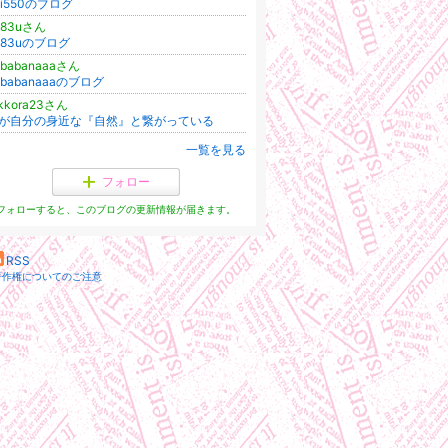
ni550のブログ
583uさん
583uのブログ
ababanaaaさん
ababanaaaのブログ
ukkora23さん
が自分の身近な『自然』と繋がっている
一覧を見る
フォロー
フォローすると、このブログの更新情報が届きます。
RSS
著作権についてのご注意