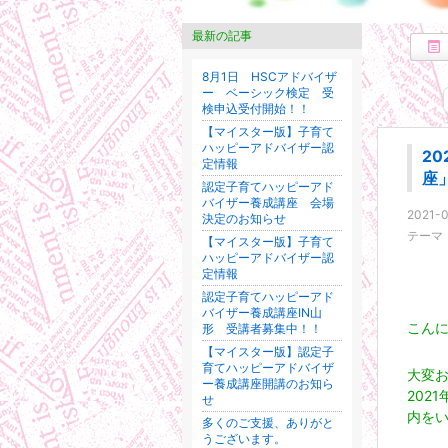
最新の記事
8月1日 HSCアドバイザ
ー ベーシック検定 受
検申込受付開始！！
【マイスター版】子育て
ハッピーアドバイザー認
2
定情報
座
認定子育てハッピーアド
バイザー養成講座 会場
2021-0
決定のお知らせ
テーマ
【マイスター版】子育て
ハッピーアドバイザー認
定情報
認定子育てハッピーアド
バイザー養成講座IN山
こん
形 受講者募集中！！
【マイスター版】認定子
育てハッピーアドバイザ
大変
ー養成講座開講のお知ら
202
せ
内を
多くのご支援、ありがと
うございます。