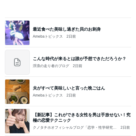
決めて動けた日に自分を褒めること
Amebaトピックス
2日前
長岡の隠れ名物。明治時代からある和菓子屋のアイ
ス…！
小林礼奈オフィシャルブログ「小林礼奈のブーブ
14日前
ーブログ」Powered by Ameba