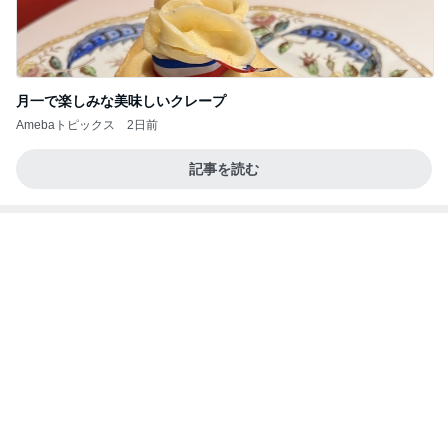
とっても新鮮だったガーリー衣装
Amebaトピックス
2日前
良い氣分や妄想のワークを重ねても引き寄せが起き
ない理由
心のブレーキを外して引き寄せを加速させる方法：
4日前
引き寄せ研究所
体重が減らず今朝食べたハッシュポテト
Amebaトピックス
2日前
クロとこいたんって何かあったの？
あいのりブログ
2日前
顔を合わせれば暴言ばかりの高3娘