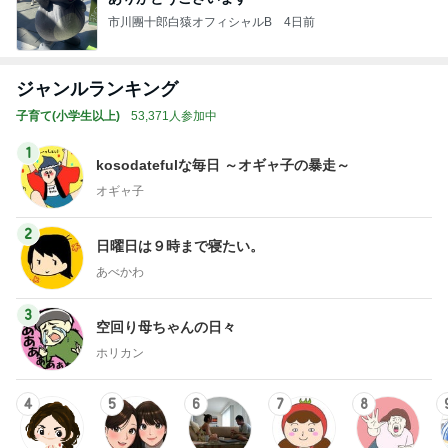
市川團十郎白猿オフィシャルB
4日前
ジャンルランキング
子育て(小学生以上)
53,371人参加中
1
kosodatefulな毎日 ～オギャ子の暴走～
オギャ子
2
日曜日は９時まで寝たい。
あべかわ
3
空回り母ちゃんの日々
ホリカン
4
5
6
7
8