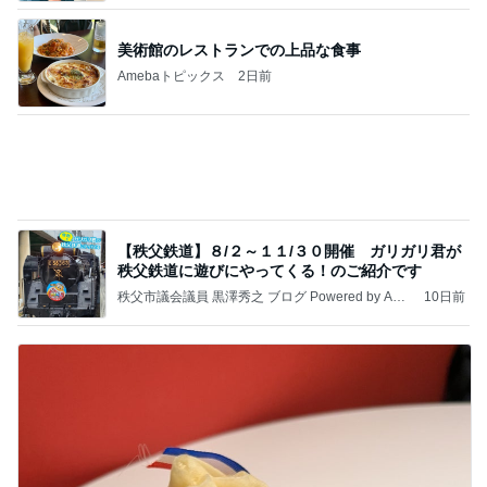
【秩父鉄道】８/２～１１/３０開催 ガリガリ君が
秩父鉄道に遊びにやってくる！のご紹介です
秩父市議会議員 黒澤秀之 ブログ Powered by Ame
10日前
ba
月一で楽しみな美味しいクレープ
Amebaトピックス
2日前
記事を読む