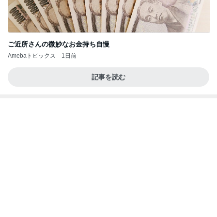
松村和子オフィシャルブログ「明日元気にな～れ」
7日前
Powered by Ameba
あっという間に急増していた家計資産
Amebaトピックス
12時間前
義母も義妹もクズすぎる！
義実家3世代同居やめました。
1日前