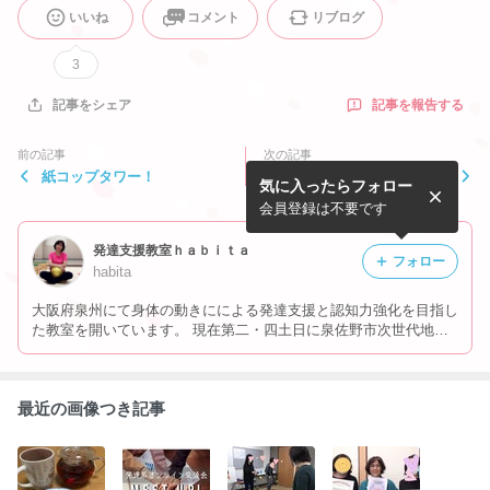
いいね
コメント
リブログ
3
記事を報告する
記事をシェア
前の記事
次の記事
紙コップタワー！
エネポートさんのブレインジ
気に入ったらフォロー
ム101公式講座
会員登録は不要です
発達支援教室ｈａｂｉｔａ
フォロー
habita
大阪府泉州にて身体の動きにによる発達支援と認知力強化を目指し
た教室を開いています。 現在第二・四土日に泉佐野市次世代地域
交流センターにて開講中。 お問合せ・資料請求は habita-321☆wel
come.zaq.jp (☆を@に変えて下さい) ＨＰ https://habita-321.com
最近の画像つき記事