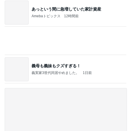
旦那が3切れも残したとんかつ
Amebaトピックス
2日前
排水溝のアレ
おりはら さちこのブログ
1日前
ホテル泊の楽しみに目覚めた夫
Amebaトピックス
2日前
深夜2時過ぎ20分くらい玄関に男性がいてドアをた
たいたり蹴とばしたりして怖い