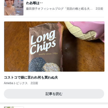
わあ喉は‥
藤田朋子オフィシャルブログ「笑顔の種と眠る犬」
2日前
Powered by Ameba
コストコで娘に言われ何も買わぬ夫
Amebaトピックス
2日前
記事を読む