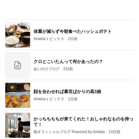
小柳ルミ子 年下男子とのデート
Amebaトピックス
2日前
記事を読む
假屋崎省吾 にんにく6個分のもつ鍋
Amebaトピックス
2日前
朝のルーティン
渡辺美奈代オフィシャルブログ「Minayo Land」P
2日前
owered by Ameba