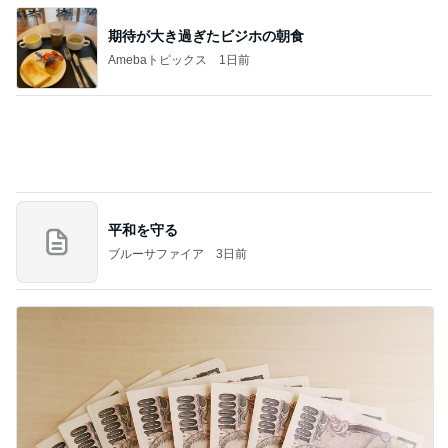
ヒデ 第2回首都高での婚活会議
Amebaトピックス
2日前
「自分のことは自分でする」の呪い
ワタナベ薫オフィシャルブログ「美人になる方
11日前
法」Powered by Ameba
危険水域に達したアラフォーの体重
Amebaトピックス
1日前
ご冥福をお祈り申し上げます