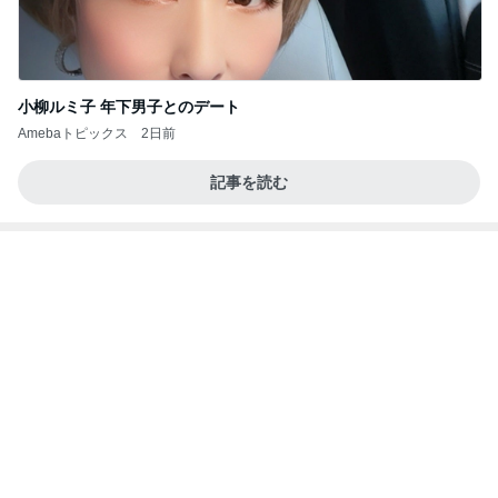
クノタチホオフィシャルブログ「恋学・性学研究
2日前
室」Powered by Ameba
期待が大き過ぎたビジホの朝食
Amebaトピックス
1日前
平和を守る
ブルーサファイア
3日前