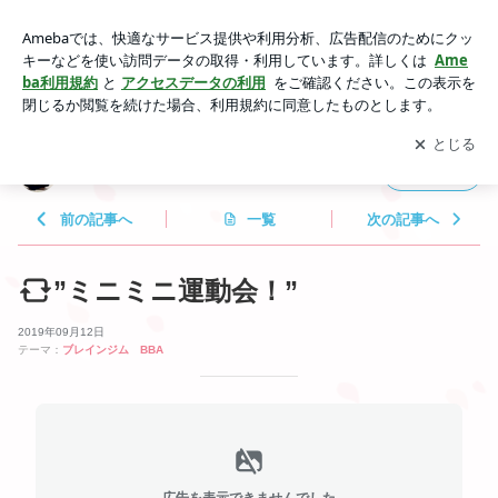
”ミニミニ運動会！” | 発達支援教室ｈａｂｉｔａ
アプリをダウンロードして
ブログの更新通知
を受け取りまし
開く
ょう。
発達支援教室ｈａｂｉｔａ
フォロー
前の記事へ
一覧
次の記事へ
”ミニミニ運動会！”
2019年09月12日
テーマ：
ブレインジム BBA
広告を表示できませんでした