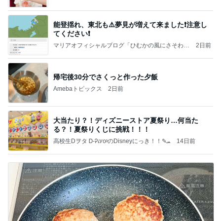
能登揺れ、東北も⚠️夢見が増えて来ました❗️注意し
てください❗️
マリアオフィシャルブログ「ひむかの風にさそわれ
2日前
て」Powered by Ameba
帰宅後30分でさくっと作った夕飯
Amebaトピックス
2日前
大当たり？！ディズニーストア夏祭り…何当た
る？！夏祭りくじに挑戦！！！
高校生Dヲタ Ꭰ-ᎮꭵꭹꭴのDisneyにっき！！✎ܚ
14日前