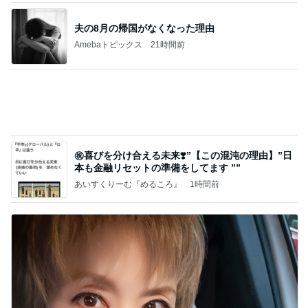
最近食べた美味し過ぎた貝のお刺身
Amebaトピックス
2日前
こんな時代が来るとは誰が予想できただろうか？
浮浪の走り者のブログ
2日前
夫がすべて美味しいと言った晩ごはん
Amebaトピックス
2日前
【新記事】これができる女性を男は手放せない！究
極の恋愛テクニック