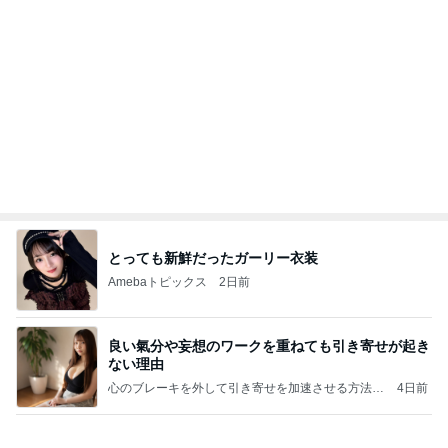
Amebaトピックス
1日前
かっちちちちが来てくれた！おしゃれなものを持っ
て！
桃オフィシャルブログ Powered by Ameba
10日前
夫の8月の帰国がなくなった理由
Amebaトピックス
21時間前
㊗️喜びを分け合える未来❣️”【この混沌の理由】”⽇
本も⾦融リセットの準備をしてます ””
あいすくりーむ『めるころ』
1時間前