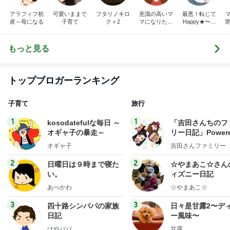
アラフィフ初
可愛いままで
フタリノキロ
意識の高いマ
最悪！転じて
産～母になる
子育て
ク＋2
マになりたか
Happy★〜タ
った
マタマヨの
「暮らしのし
くじり帳」〜
もっと見る
トップブロガーランキング
子育て
旅行
1
1
kosodatefulな毎日 ～
「吉田さんちのフ
オギャ子の暴走～
リー日記」Powere
y Ameba 吉田さ
オギャ子
吉田さんファミリー
ミリーオフィシャ
ログ
2
2
日曜日は９時まで寝た
☆やまあこ☆さん
い。
ィズニー日記
あべかわ
☆やまあこ☆
3
3
四十路シンパパの家族
日々是甘露2〜デ
日記
ー風味〜
はやパパ
甘露