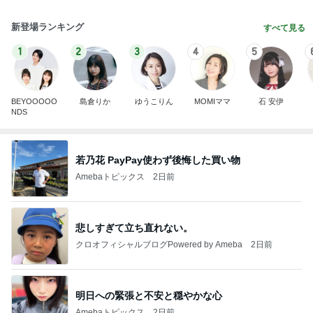
新登場ランキング
すべて見る
1
2
3
4
5
BEYOOOOO
島倉りか
ゆうこりん
MOMIママ
石 安伊
NDS
若乃花 PayPay使わず後悔した買い物
Amebaトピックス
2日前
悲しすぎて立ち直れない。
クロオフィシャルブログPowered by Ameba
2日前
明日への緊張と不安と穏やかな心
Amebaトピックス
2日前