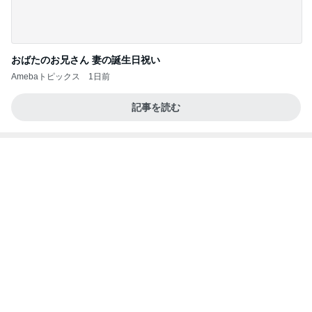
宇月田麻裕オフィシャルブログ「Happiness Fa
19時間前
ctory」Powered by Ameba
明日からやっとわたしも自由時間
Amebaトピックス
2日前
よく当たる⭐️
クワバタオハラ小原正子オフィシャルブログ「女
14日前
前。」powered by Ameba