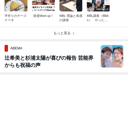
手作りのチーズ
発達Meet up！
MBL 理論と体感
MBL講座（BBA
ケーキ
の講座
s） やったよ
ー！
もっと見る
ABEMA
辻希美と杉浦太陽が喜びの報告 芸能界
からも祝福の声