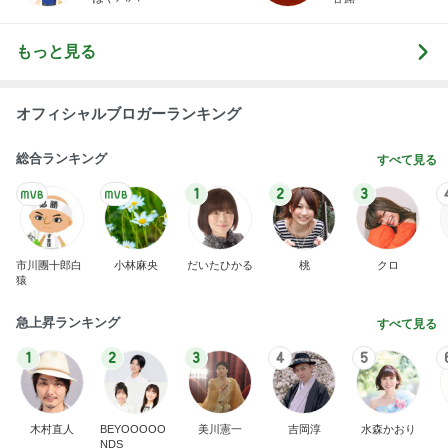
もっと見る
オフィシャルブロガーランキング
総合ランキング
すべて見る
1
2
3
市川團十郎白
小林麻央
だいたひかる
桃
クロ
猿
急上昇ランキング
すべて見る
1
2
3
4
5
木村直人
BEYOOOOO
美川憲一
吉岡淳
水森かおり
NDS