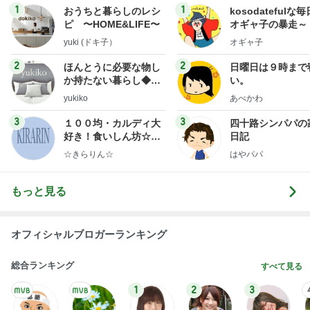
Amebaトピックス
1日前
8月2日放送のTBS「週刊さんまとマツコ」先週に引
き続き出演します♪
植草美幸オフィシャルブログ Powered by Ameba
5日前
娘の友達との繋がりをキャンセル
Amebaトピックス
1日前
開卡
くいしんぼうCAMのもっとおいしい台湾!!!!
2日前
余命宣告後も家に居続ける旦那
Amebaトピックス
2日前