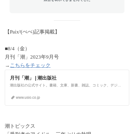
【Paix²(ぺぺ)記事掲載】
■8/4（金）
月刊「潮」2023年9月号
→
こちらをチェック
月刊「潮」 | 潮出版社
潮出版社の公式サイト。書籍、文庫、新書、雑誌、コミック、デジタルコンテンツの最新情報。書籍検索、文学賞の紹介、採用情報。
www.usio.co.jp
潮トピックス