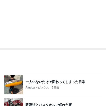
内緒で飼うはずだったカミキリムシ
Amebaトピックス
1日前
記事を読む
トップブロガーランキング
インテリア&DIY
子育て
1
1
おうちと暮らしのレシ
kosodatefulな毎
ピ 〜HOME&LIFE〜
オギャ子の暴走～
yuki (ドキ子）
オギャ子
2
2
ほんとうに必要な物し
日曜日は９時まで
か持たない暮らし◆Ke
い。
ep Life Simple◆〜イ
yukiko
あべかわ
ンテリアのきろく〜
3
3
１００均・カルディ大
四十路シンパパの
好き！食いしん坊☆き
日記