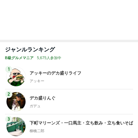
4
5
6
7
8
安くて美味し
『やすたろ
道産子どすど
いもっちゃん
こんちゃんの
い物が好き☆
う』的 食の
す！
のブログ
ブログ
彡
備忘録
もっと見る
一人いないだけで変わってしまった日常
Amebaトピックス
2日前
呼吸法とバスタオルで眠れた夜
Amebaトピックス
1日前
はしのえみ ご褒美の高級ジェラート