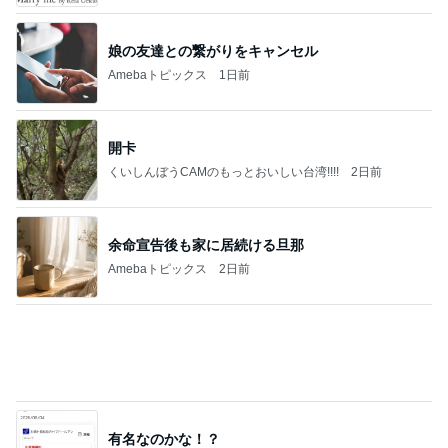
片岡愛之助 新鮮だった舞台稽古拝見
Amebaトピックス
2日前
記事を読む
假屋崎省吾 鎌倉の庭で咲く花たち
Amebaトピックス
1日前
高橋直純のトラブルメーカー第1167回更新しまし
た！
高橋直純オフィシャルブログ「なおずみぶろぐ」
11日前
Powered by Ameba