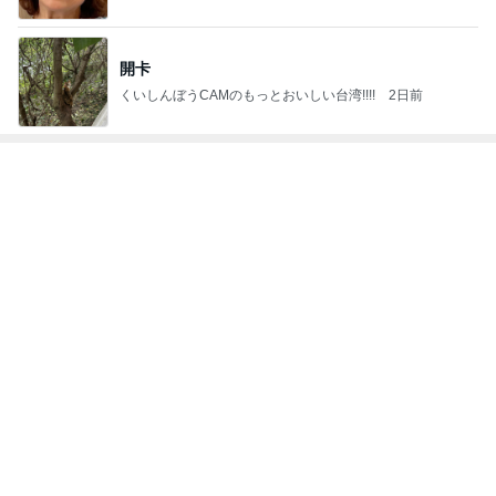
開卡
くいしんぼうCAMのもっとおいしい台湾!!!!
2日前
ジャンルランキング
B級グルメマニア
5,675人参加中
1
アッキーのデカ盛りライフ
アッキー
2
デカ盛りんぐ
ガデュ
3
下町マリーンズ・一口馬主・立ち飲み・立ち食いそば
柳橋二郎