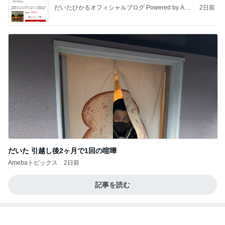
リハで泣き目が腫れた発表会当日
Amebaトピックス
1日前
何故トランプ大統領が日本円を支援するのかと聞か
れた時の答え
nokoarikonのブログ
2日前
髪の量が多くても安心なヘアクリップ
Amebaトピックス
1日前
アンジャ児嶋さん相葉ちゃんと食事で紹介された仲
のいい後輩にコイツとは仲よく出来ないと思った
喋り場ならぬ語り場(仮)
10日前
再び始めた緊張してできない呼吸法
Amebaトピックス
1日前