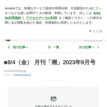
■8/4（金） 月刊「潮」2023年9月号 | Paix²（ぺぺ）のブログ
アプリをダウンロードして
ブログの更新通知
を受け取りまし
開く
ょう。
Paix²（ぺぺ）のブログ
フォロー
前の記事へ
一覧
次の記事へ
■8/4（金） 月刊「潮」2023年9月号
2023年08月04日(金)
テーマ：
☆Information☆
広告を表示できませんでした