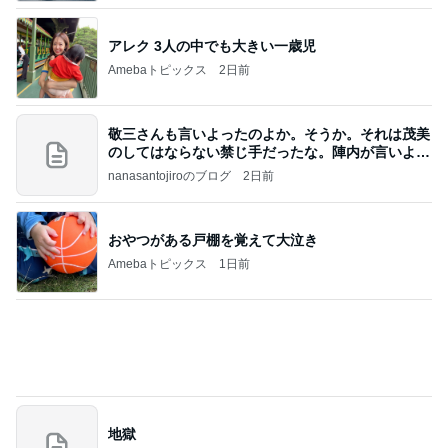
相続税を、払えないで、売りに出されて不動産は、
外国のお金持ちに買われているそうです。やばいで
すよ
ht9299yzf祈りのブログ
5日前
見た夢は地震の前兆にあたる可能性
Amebaトピックス
1日前
8月6日「めざましテレビ」林佑香さん着用のウィル
セレクションの小花刺繍タックスリーブカーディガ
ン
れなのブログ
11時間前
バターと塩で焼いたうますぎるパン
Amebaトピックス
1日前