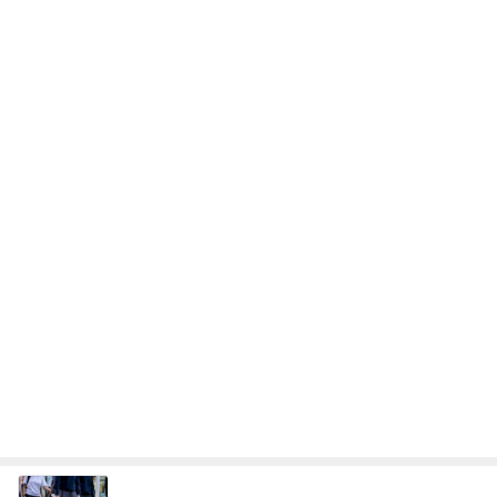
話題のスイカ丸ごとアイス♡
さとみるくのロサンゼルス⇔ハワイ夢日記
7日前
お寿司屋さんでの10人での食事会
Amebaトピックス
21時間前
記事を読む