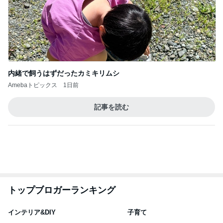
エミコ
A
新登場ランキング
すべて見る
1
2
3
4
5
BEYOOOOO
ゆうこりん
島倉りか
石 安伊
蒼井心音
NDS
だいた 息子の体重が増えぬ理由
Amebaトピックス
1日前
TOPTOY☆Cocoa Workshop
ディズニーファン Dのブログ
8日前
高橋英樹 ボリュームのある朝ごはん