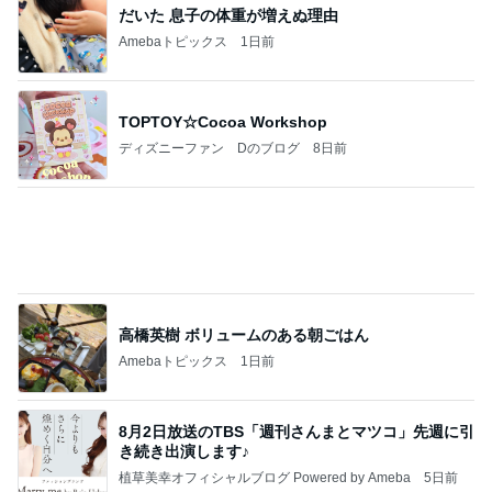
敬三さんも言いよったのよか。そうか。それは茂美
のしてはならない禁じ手だったな。陣内が言いよる
のよ
nanasantojiroのブログ
2日前
おやつがある戸棚を覚えて大泣き
Amebaトピックス
1日前
地獄
日本人
1日前