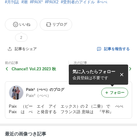
#
月刊誌
#
潮
#
PAIX²
#
PAIX2
#
受刑者のアイドル
#
ぺぺ
いいね
リブログ
2
記事を報告する
記事をシェア
前の記事
次の記事
Chance!! Vol.23 2023 秋
■10/14（土）第50回千代ブ
気に入ったらフォロー
ロック人権・同和教育研究集
会
会員登録は不要です
Paix²（ぺぺ）のブログ
フォロー
Paix²（ぺぺ）
Paix （ピー エイ アイ エックス）の 2 （二乗） で ぺぺ
Paix は ぺ と発音する フランス語 意味は 『平和』
最近の画像つき記事