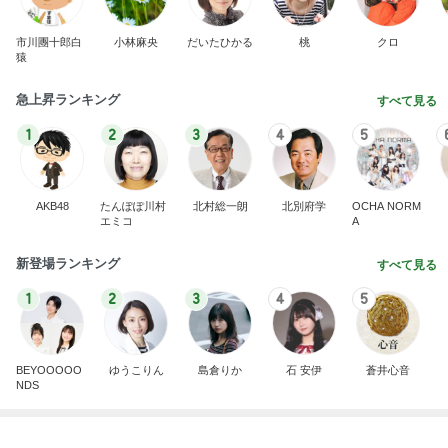
有名なのかな！？
だいたひかるオフィシャルブログ Powered by Ame
2日前
ba
だいた 引越し後2ヶ月で1回の喧嘩
Amebaトピックス
2日前
記事を読む