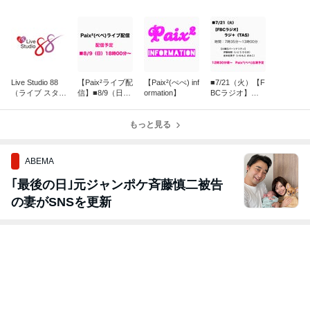
Live Studio 88
【Paix²ライブ配
【Paix²(ぺぺ) inf
■7/21（火）【F
（ライブ スタジ
信】■8/9（日）
ormation】
BCラジオ】ラ
オ はちはち）
18時00分〜
ジ＋（TAS）
もっと見る
ABEMA
｢最後の日｣元ジャンポケ斉藤慎二被告
の妻がSNSを更新