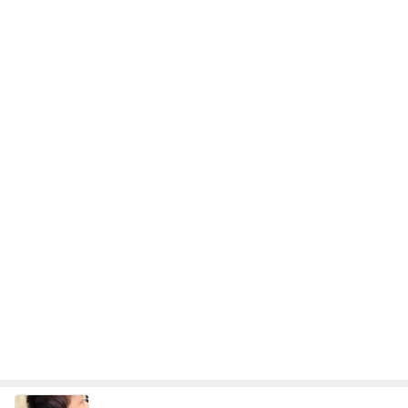
子の努力の跡を見て思わず出た涙
Amebaトピックス
2日前
【ANAプレミアムクラス初体験】雷で50分遅延…
沖縄往復で分かった「余裕を買う」価値
華麗なるスタバマダム
2日前
あっという間に飲み終わる毎日の物
Amebaトピックス
2日前
最近の香港で食べて感動したもの、いろいろまと
め！
香港在住えりのおいしい食べ歩きガイド
13日前
アレク 3人の中でも大きい一歳児
Amebaトピックス
2日前