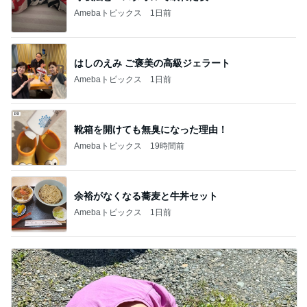
らりん☆のブログ
☆きらりん☆
はやパパ
もっと見る
オフィシャルブロガーランキング
総合ランキング
すべて見る
1
2
3
市川團十郎白
小林麻央
だいたひかる
桃
クロ
猿
急上昇ランキング
すべて見る
1
2
3
4
5
AKB48
たんぽぽ川村
北村総一朗
北別府学
OCHA NORM