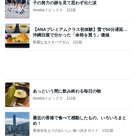
顔貸しなと妻を呼び出す能天気な夫
Amebaトピックス
2日前
価値観の違いによる「失敗」に対して感情的に反省
しない 私だけの宗教仮称略称偶然と暗合教教義候
補
ムカシオナガザルのwesternblack brain stool2024
4日前
年（令和6）11月25日以来減酒断煙再開ムカシオナ
ガザル
マチがしっかりでいっぱい入るバッグ
Amebaトピックス
1日前