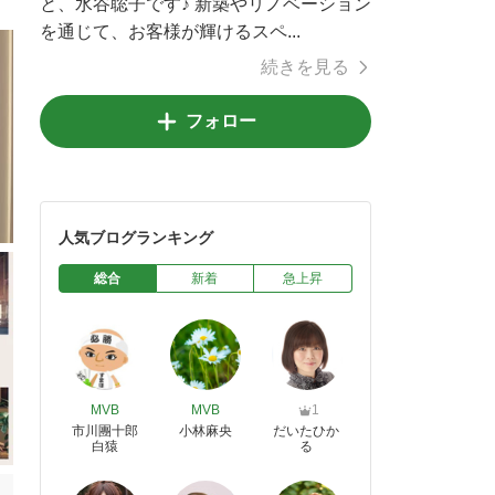
と、水谷聡子です♪ 新築やリノベーション
を通じて、お客様が輝けるスペ...
続きを見る
フォロー
人気ブログランキング
総合
新着
急上昇
MVB
MVB
1
市川團十郎
小林麻央
だいたひか
白猿
る