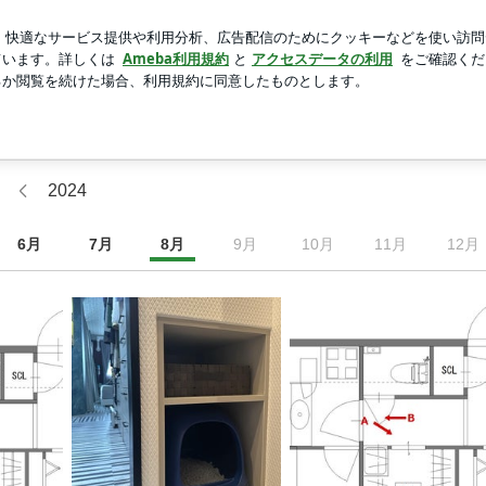
い優待株の状況
新規登録
芸能人ブログ
人気ブログ
Ａ★ＤＵ-ＤＵＥ】のブログ
ＤＵ-ＤＵＥ】のブログ
2024
6
月
7
月
8
月
9
月
10
月
11
月
12
月