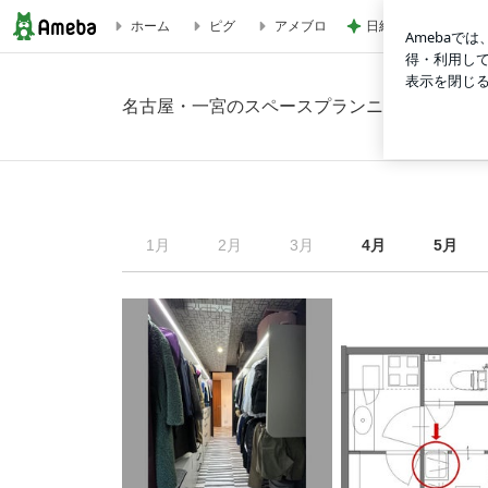
日経平均に比べ寂し
ホーム
ピグ
アメブロ
2024年8月の画像｜名古屋・一宮のスペースプランニング【Ｐ
名古屋・一宮のスペースプランニング【ＰＡ★
1
月
2
月
3
月
4
月
5
月