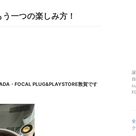
もう一つの楽しみ方！
誕
自
・FOCAL PLUG&PLAYSTORE敦賀です
c
F
全
ク