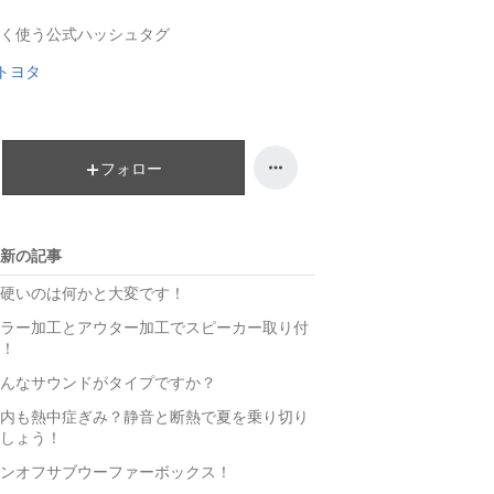
キ
ン
く使う公式ハッシュタグ
ン
キ
グ
ン
トヨタ
下
グ
降
下
降
フォロー
新の記事
硬いのは何かと大変です！
ラー加工とアウター加工でスピーカー取り付
！
んなサウンドがタイプですか？
内も熱中症ぎみ？静音と断熱で夏を乗り切り
しょう！
ンオフサブウーファーボックス！