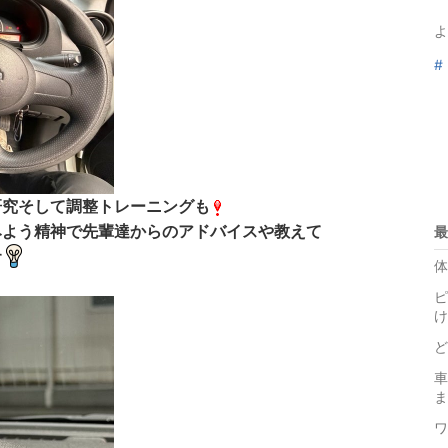
よ
#
研究そして調整トレーニングも
みよう精神で先輩達からのアドバイスや教えて
最
す
体
ピ
け
ど
車
ま
ワ