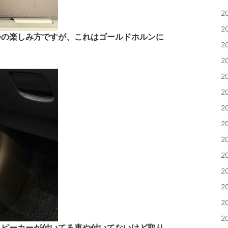
2
2
つの楽しみ方ですが、これはゴールドホルンに
2
2
2
2
2
2
2
2
2
2
2
2
スピーカーが付いてる車や付いてないけど取り