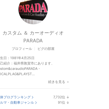
カスタム ＆ カーオーディオ
PARADA
プロフィール
ピグの部屋
生日：
1981年4月25日
己紹介：
福井県敦賀市にあります、
ustom&caraudioPARADA・
OCALPLAG&PLAYST...
続きを見る ＞
体ブログランキング
7,732
位
↓
ラ
ルマ・自動車ジャンル
91
位
↓
ン
ラ