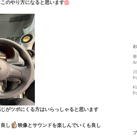
はこのやり方になると思います
お
華
A
川
P
K
P
感じがツボにくる方はいらっしゃると思います
も良し
映像とサウンドを楽しんでいくも良し
ブ