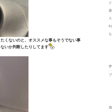
ド
暑
ス
A
も
したくないのと、オススメな事もそうでない事
しないか判断したりしてます
テ
ブ
カ