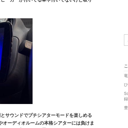
こ
竜
ひ
S
録
豊
間とサウンドでプチシアターモードを楽しめる
やオーディオルームの本格シアターには負けま