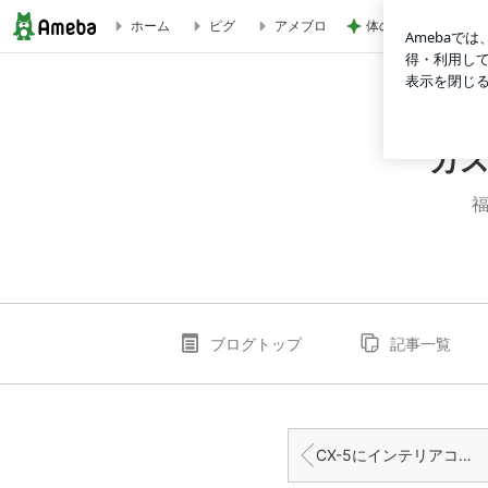
体の相性まで良すぎ
ホーム
ピグ
アメブロ
ゴールドホルンDSPのもう一つの楽しみ方！ | カスタム＆カー
カス
福
ブログトップ
記事一覧
CX-5にインテリアコーティング！