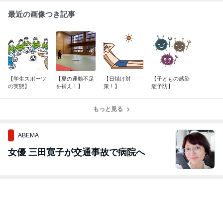
最近の画像つき記事
【学生スポーツ
【夏の運動不足
【日焼け対
【子どもの感染
の実態】
を補え！】
策！】
症予防】
もっと見る
ABEMA
女優 三田寛子が交通事故で病院へ