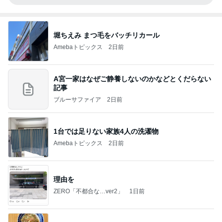
堀ちえみ まつ毛をバッチリカール
Amebaトピックス
2日前
A宮一家はなぜご静養しないのかなどとくだらない
記事
ブルーサファイア
2日前
1台では足りない家族4人の洗濯物
Amebaトピックス
2日前
理由を
ZERO「不都合な…ver2」
1日前