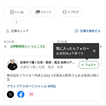
いいね
コメント
リブログ
3
記事を報告する
記事をシェア
前の記事
次の記事
【伊勢神宮というところ】
【熱帯魚を飼ってみる】
気に入ったらフォロー
会員登録は不要です
坂東市で働く社長・院長：風見 知希のアメブロ
フォロー
台東区で働く社長 風見 知希
株式会社フラスター代表とほねつぎ風見の院長でもある風見の独り
言
アウトドアスポーツジャンル 669位