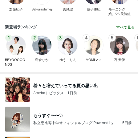
加藤紀子
Sakurashimeji
真飛聖
尼子勝紀
モーニング
娘。'26 天気組
新登場ランキング
すべて見る
1
2
3
4
5
BEYOOOOO
島倉りか
ゆうこりん
MOMIママ
石 安伊
NDS
着々と増えていってる夏の思い出
Amebaトピックス
1日前
もうすぐ〜〜♡
私立恵比寿中学オフィシャルブログ Powered by A
5日前
meba