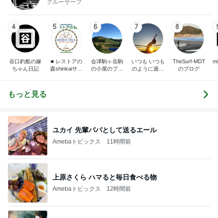
グルーサーフ
4
5
6
7
8
谷口釣船の嫁
■ レストアの
会津駒ヶ岳駒
いつも いつも
TheSurf-MDT
m
ちゃん日記
森shinkaiサイ
の小屋のブロ
のように過ご
のブログ
クル ■
グ
すために
もっと見る
ユカイ 先輩パパとして送るエール
Amebaトピックス
11時間前
上原さくら ハマると毎日食べる物
Amebaトピックス
12時間前