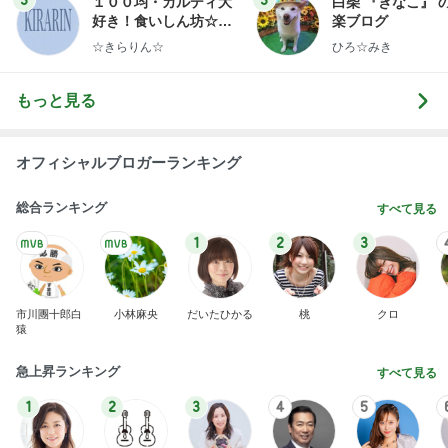
3
3
１００均・カルディ大
白柴 『きなこ』 
好き！食いしん坊☆き
楽ブログ
らりん☆のブログ
☆きらりん☆
ひろ☆みき
もっと見る
オフィシャルブロガーランキング
総合ランキング
すべて見る
1
2
3
市川團十郎白
小林麻央
だいたひかる
桃
クロ
猿
急上昇ランキング
すべて見る
1
2
3
4
5