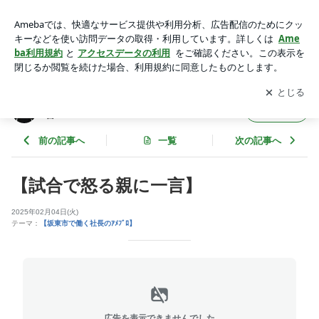
【試合で怒る親に一言】 | 坂東市で働く社長・院長：風見 知希
のアメブロ
アプリをダウンロードして
ブログの更新通知
を受け取りまし
開く
ょう。
坂東市で働く社長・院長：風見 知希のアメブ
フォロー
ロ
前の記事へ
一覧
次の記事へ
【試合で怒る親に一言】
2025年02月04日(火)
テーマ：
【坂東市で働く社長のｱﾒﾌﾞﾛ】
広告を表示できませんでした