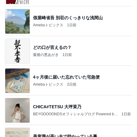
假屋崎省吾 別荘のくっきりな浅間山
Amebaトピックス
1日前
どの口が言えるの？
最後の悪あがき
1日前
4ヶ月後に届いた忘れていた宅急便
Amebaトピックス
2日前
CHICA#TETSU 大坪茉乃
BEYOOOOONDSオフィシャルブログ Powered by
1日前
Ameba
美意識が高い夫で助かっている事