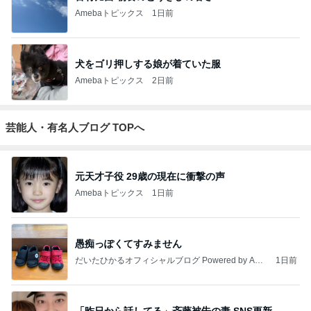
Amebaトピックス
1日前
犬をゴリ押しする娘が着ていた服
Amebaトピックス
2日前
芸能人・有名人ブログ TOPへ
元天才子役 29歳の現在に衝撃の声
Amebaトピックス
1日前
愚痴っぽくてすみません
だいたひかるオフィシャルブログ Powered by Ame
1日前
ba
「昨日から話してる」斉藤被告の妻 SNS更新