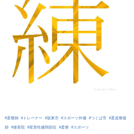
#
柔整師
#
トレーナー
#
坂東市
#
スポーツ外傷
#
つくば市
#
柔道整復
師
#
接骨院
#
変形性膝関節症
#
柔整
#
スポーツ