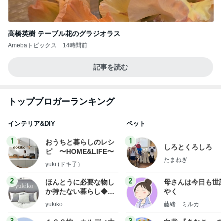
高橋英樹 テーブル花のグラジオラス
Amebaトピックス
14時間前
記事を読む
トップブロガーランキング
インテリア&DIY
ペット
1
1
おうちと暮らしのレシ
しろとくろしろ
ピ 〜HOME&LIFE〜
たまねぎ
yuki (ドキ子）
2
2
ほんとうに必要な物し
母さんは今日も世
か持たない暮らし◆Ke
やく
ep Life Simple◆〜イ
yukiko
藤緒 ミルカ
ンテリアのきろく〜