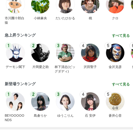
急上昇ランキング
すべて見る
1
2
3
4
5
デーモン閣下
片岡愛之助
林下清志(ビッ
沢田聖子
金沢克彦
グダディ)
新登場ランキング
すべて見る
1
2
3
4
5
BEYOOOOO
島倉りか
ゆうこりん
石 安伊
蒼井心音
NDS
夫が買ったほぼインスタントラーメン
Amebaトピックス
2日前