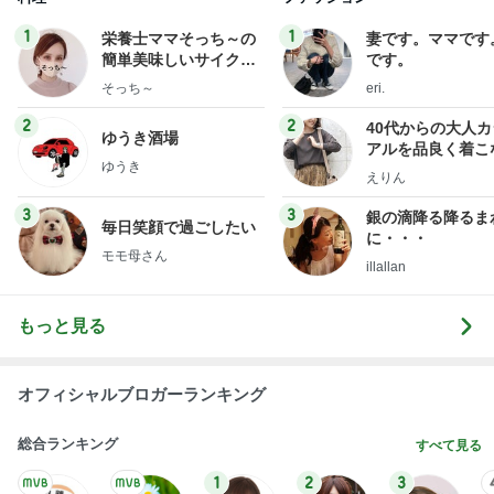
2
2
40代からの大人
ゆうき酒場
アルを品良く着こ
ゆうき
ファッションブロ
えりん
3
3
銀の滴降る降るま
毎日笑顔で過ごしたい
に・・・
モモ母さん
illallan
もっと見る
オフィシャルブロガーランキング
総合ランキング
すべて見る
1
2
3
市川團十郎白
小林麻央
だいたひかる
桃
クロ
猿