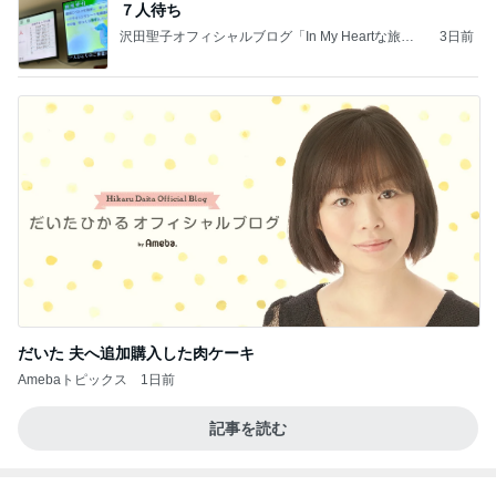
夫とファミレスで晩ごはん
武東由美オフィシャルブログ「MOTOちゃんとのは
1日前
っぴぃな毎日」Powered by Ameba
ビュッフェで爆食いした高級品
Amebaトピックス
23時間前
義母は観念した？
トンデモ義母ンヌからのストレスがヤバい。
2日前
くら寿司が混んでて食べたカレー
Amebaトピックス
1日前