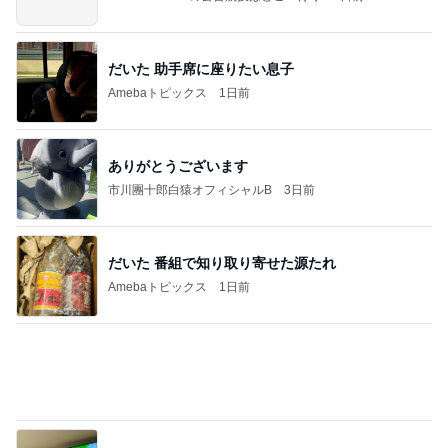
だいた 夫へ追加購入した肉ケーキ
Amebaトピックス
1日前
記事を読む
夫婦喧嘩でマザコンを自白した夫弟
Amebaトピックス
1日前
力強いジャンプをまるで天上の美しさのように軽や
かに着氷その芸術性によって心奪われる魔法を織り
なす
フィギュアスケート応援（くまはともだち）
2日前
限定品を選ぶ手土産への違和感
Amebaトピックス
1日前