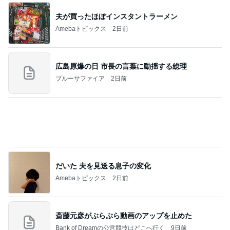
だいた 番組で知り取り寄せた源たれ
Amebaトピックス
1日前
７人待ち
沢田聖子オフィシャルブログ「In My Heartな旅日
3日前
記」by Ameba