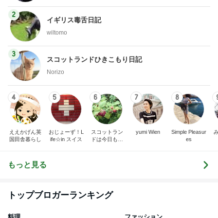
3
スコットランドひきこもり日記
Norizo
4
5
6
7
8
ええかげん英
おじょーず！L
スコットラン
yumi Wien
Simple Pleasur
国田舎暮らし
ife☆in スイス
ドは今日も曇
es
り空
もっと見る
トップブロガーランキング
料理
ファッション
1
1
栄養士ママそっち～の
妻です。ママです
簡単美味しいサイクル
です。
献立
そっち～
eri.