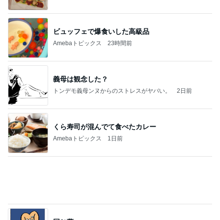
たかたんのコストコ通への道
8日前
息子と行ったことない街へ小旅行
Amebaトピックス
1日前
お願い
モンスターアクアリウム＆レプタイルズ 買取販売
8日前
情報
姉妹で堪能した世界一優しい縁日
Amebaトピックス
1日前