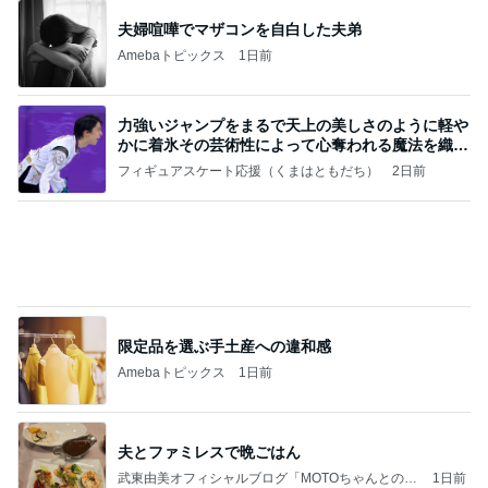
朝から1人で入った最高の温泉
Amebaトピックス
1日前
学生
日本人
7日前
美奈代 時間なくMARNIで焼菓子
Amebaトピックス
1日前
(長期保存カレーライスセット)