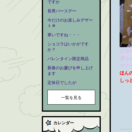
ですか
長男バースデー
今だけのお楽しみデザー
ト☆
寒いですね・・・
ショコラはいかがです
か？
口当
柔ら
バレンタイン限定商品
サク
新春のお慶びを申し上げ
ほん
ます
しっ
定休日でしたが
一覧を見る
カレンダー