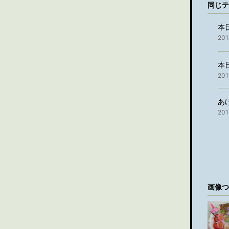
同じテ
本
201
本
201
あ
201
画像つ