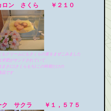
カロン さくら ￥２１０
にもクリームにもさくらの葉をまぜこみました
は求肥がサンドされていて
はまさに(さくらもち)この時期だけの
商品です
ーク サクラ ￥１，５７５