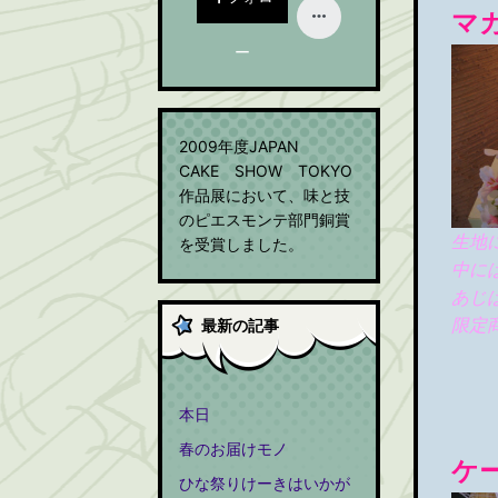
マ
ー
2009年度JAPAN
CAKE SHOW TOKYO
作品展において、味と技
のピエスモンテ部門銅賞
生地
を受賞しました。
中に
あじ
限定
最新の記事
本日
春のお届けモノ
ケ
ひな祭りけーきはいかが