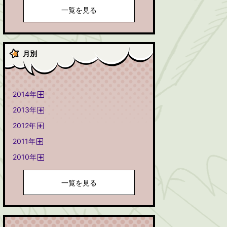
一覧を見る
月別
2014
年
開
2013
年
く
開
2012
年
く
開
2011
年
く
開
2010
年
く
開
く
一覧を見る