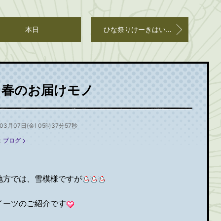
本日
ひな祭りけーきはいかがですか
春のお届けモノ
03月07日(金) 05時37分57秒
：
ブログ
地方では、雪模様ですが
イーツのご紹介です