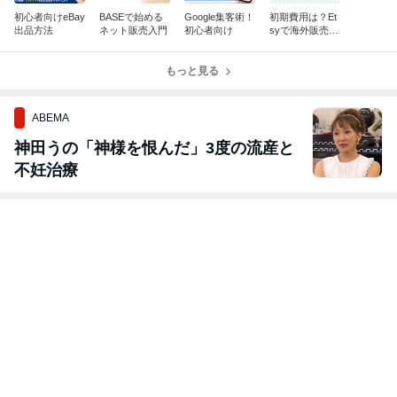
初心者向けeBay
BASEで始める
Google集客術！
初期費用は？Et
出品方法
ネット販売入門
初心者向け
syで海外販売Ｑ
＆Ａ
もっと見る
ABEMA
神田うの「神様を恨んだ」3度の流産と
不妊治療