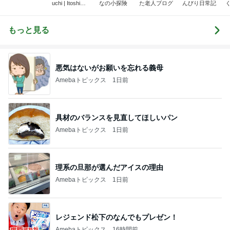
uchi | Itoshima
なの小探険
た老人ブログ
んびり日常記
Landscape Ph
otographer
もっと見る
悪気はないがお願いを忘れる義母
Amebaトピックス
1日前
具材のバランスを見直してほしいパン
Amebaトピックス
1日前
理系の旦那が選んだアイスの理由
Amebaトピックス
1日前
レジェンド松下のなんでもプレゼン！
Amebaトピックス
16時間前