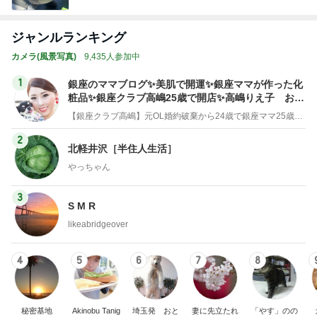
ジャンルランキング
カメラ(風景写真)
9,435人参加中
1
銀座のママブログ✨美肌で開運✨銀座ママが作った化
粧品✨銀座クラブ高嶋25歳で開店✨高嶋りえ子 お着
物でエルメス バーキン コーデ
【銀座クラブ高嶋】元OL婚約破棄から24歳で銀座ママ25歳でオーナーママ銀座 美肌で開運♡パワースポット巡り高嶋りえ子ブログ
2
北軽井沢［半住人生活］
やっちゃん
3
S M R
likeabridgeover
4
5
6
7
8
秘密基地
Akinobu Tanig
埼玉発 おと
妻に先立たれ
「やす」のの