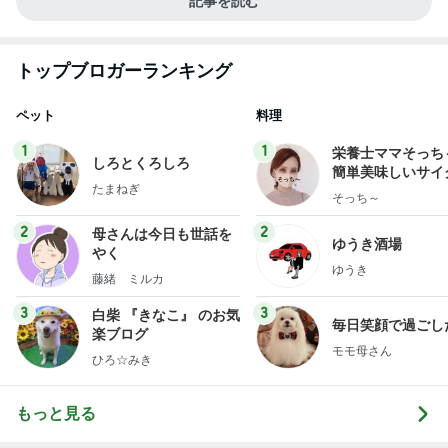
記事を読む
トップブロガーランキング
ペット
料理
1
1
栄養士ママそっち
しろとくろしろ
簡単美味しいサイ
たまねぎ
献立
そっち～
2
2
母さんは今日も世話を
ゆうき酒場
やく
ゆうき
藤緒 ミルカ
3
3
白柴 『きなこ』 のお気
毎日笑顔で過ごし
楽ブログ
モモ母さん
ひろ☆みき
もっと見る