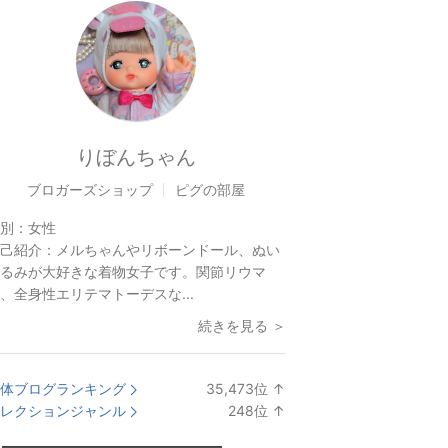
りぼんちゃん
ブロガーズショップ
ピグの部屋
別：
女性
己紹介：
メルちゃんやリボーンドール、ぬい
るみが大好きな着物女子です。関節リウマ
、全身性エリテマトーデスな...
続きを見る ＞
体ブログランキング
35,473
位
↑
ラ
レクションジャンル
248
位
↑
ン
ラ
キ
ン