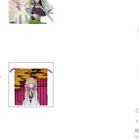
ん
こ
イ
間
ら