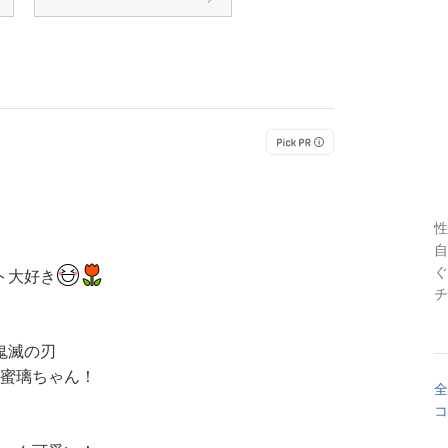
性
自
ぐ
ト大好き
チ
鬼滅の刃
蜜璃ちゃん！
全
コ