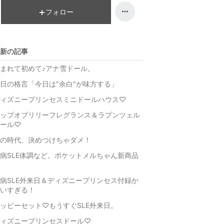
ン
キ
フォロー
グ
ン
上
グ
昇
上
新の記事
昇
まれて初めて♪アナ雪ドール。
日の格言「今日は"余白"が味方する」
ィズニープリンセスミニドールハウス♡
ップオブリリーフレグランス＆ラプンツェル
ール♡
の時代、決めつけちゃダメ！
病SLE体調など。ポケットメルちゃん新商品
病SLE外来日＆ディズニープリンセス付録か
いすぎる！
ッピーセット♡もうすぐSLE外来日。
ィズニープリンセスドール♡