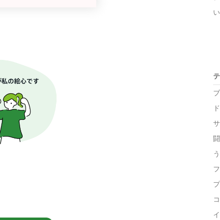
い
テ
ブ
ド
サ
闘
う
フ
プ
コ
イ