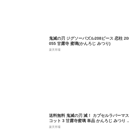
鬼滅の刃 ジグソーパズル208ピース 恋柱 208
055 甘露寺 蜜璃(かんろじ みつり)
楽天市場
送料無料 鬼滅の刃 滅！ カプセルラバーマス
コット 3 甘露寺蜜璃 単品 かんろじ みつり 
チャ きめつ グッズ 毀滅 柱 恋柱 ストラップ
楽天市場