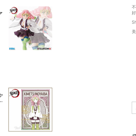
不
好
ア
S
美
か
ッ