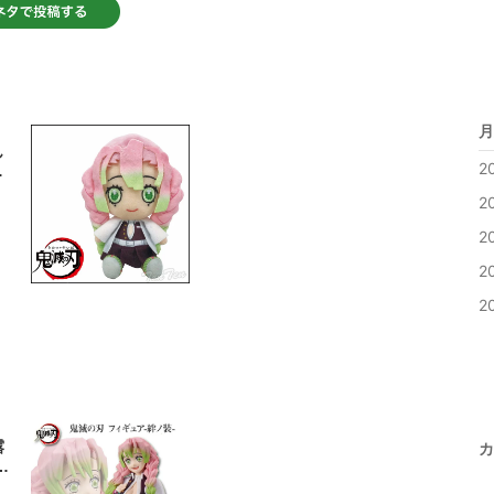
月
ん
2
刃
2
2
2
2
露
カ
じ