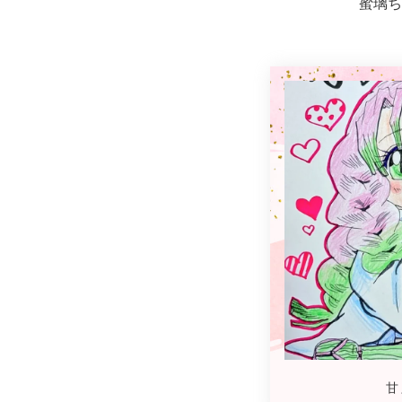
蜜璃ち
甘