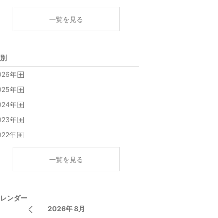
一覧を見る
別
026
年
開
025
年
く
開
024
年
く
開
023
年
く
開
022
年
く
開
く
一覧を見る
レンダー
2026年 8月