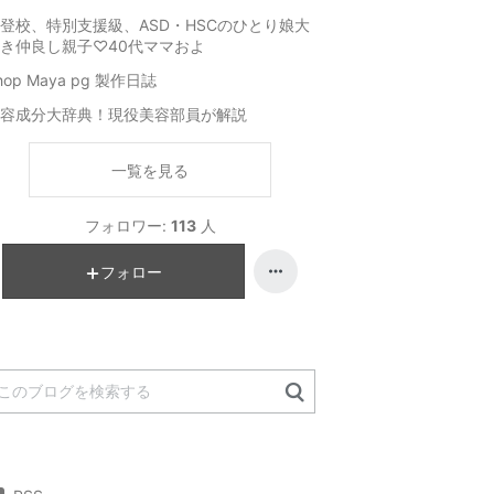
登校、特別支援級、ASD・HSCのひとり娘大
き仲良し親子♡40代ママおよ
hop Maya pg 製作日誌
容成分大辞典！現役美容部員が解説
一覧を見る
フォロワー:
113
人
フォロー