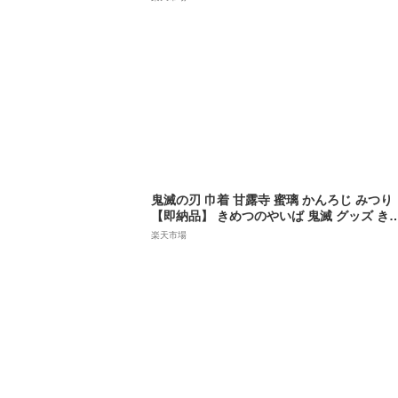
ト 恋ノ呼吸 刀鍛冶の里編 無限城編
鬼滅の刃 巾着 甘露寺 蜜璃 かんろじ みつり
【即納品】 きめつのやいば 鬼滅 グッズ き
ちゃく 袋 鬼殺隊 柱
楽天市場