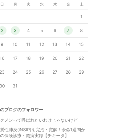
日
月
火
水
木
金
土
1
2
3
4
5
6
7
8
9
10
11
12
13
14
15
16
17
18
19
20
21
22
23
24
25
26
27
28
29
30
31
のブログのフォロワー
クメンって呼ばれたいわけじゃないけど
質性肺炎(iNSIP)を完治・寛解！余命1週間か
の保険診療・闘病実録【チキータ】