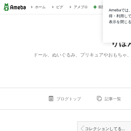
前医が延々と始めた
ホーム
ピグ
アメブロ
#これが私の絵心です | りぼんちゃんのふんわりピンクな毎日
りぼ
ドール、ぬいぐるみ、プリキュアやおもちゃ、
ブログトップ
記事一覧
コレクションしてる鉛筆キャップ！文房具大好き！