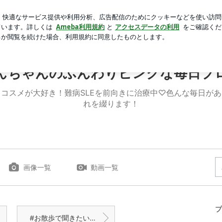
蝉の分布説明
芸能人ブログ
人気ブログ
新規登録
ロ
ブログ♡
んちゃんのふんわりピンクな毎日ブ
コスメが大好き！難病SLEを前向きに治療中♡色んな毎日が
れを綴ります！
画像一覧
動画一覧
プ
#お散歩で聞きたい音楽