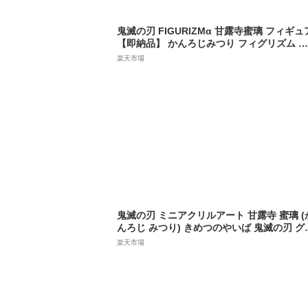
鬼滅の刃 FIGURIZMα 甘露寺蜜璃 フィギュ
【即納品】 かんろじみつり フィグリズム プ
ライズ フィギュア セガ
楽天市場
鬼滅の刃 ミニアクリルアート 甘露寺 蜜璃 (
んろじ みつり) きめつのやいば 鬼滅の刃 グ
ズ 【即納品】
楽天市場