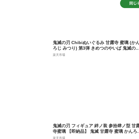
鬼滅の刃 Chibiぬいぐるみ 甘露寺 蜜璃 (か
ろじ みつり) 第3弾 きめつのやいば 鬼滅の
グッズ 無限城編 【即納品】
楽天市場
鬼滅の刃 フィギュア 絆ノ装 参拾肆ノ型 甘
寺蜜璃 【即納品】 鬼滅 甘露寺 蜜璃 かんろ
みつり きめつのやいば プライズ バンプレス
楽天市場