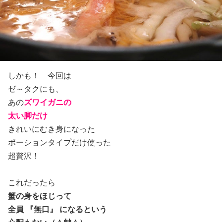
しかも！ 今回は
ゼ～タクにも、
あの
ズワイガニの
太い脚だけ
きれいにむき身になった
ポーションタイプだけ使った
超贅沢！
これだったら
蟹の身をほじって
全員 『無口』 になるという