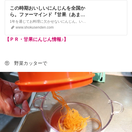
この時期おいしいにんじんを全国か
ら。ファーマインド『甘果（あま
か）にんじん』
1年を通じてお料理に欠かせないにんじん。いろいろな商品が売り場に並ぶなか、ファーマインドの『甘果にんじん』は、おいしさへのこだわりが違います。芯の色が赤い品種に限定し、えぐみがない、ニンジン特有の臭みがない、といった3つの選定基準を満たすものだけを、全国から選りすぐって産地リレーでお届けします。いつもの料理が、ますますおいしく！『甘果にんじん』をぜひお試しく…
www.shokusenden.com
【ＰＲ・甘果にんじん情報♪】
⑪ 野菜カッターで