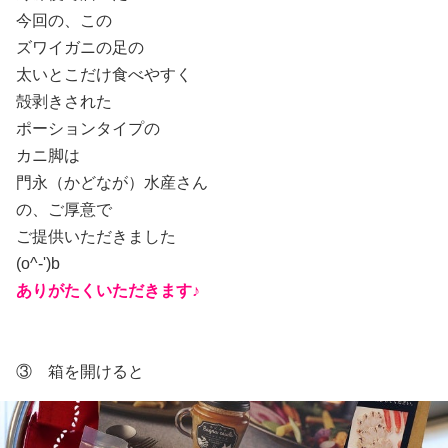
今回の、この
ズワイガニの足の
太いとこだけ食べやすく
殻剥きされた
ポーションタイプの
カニ脚は
門永（かどなが）水産さん
の、ご厚意で
ご提供いただきました
(o^-')b
ありがたくいただきます♪
③ 箱を開けると