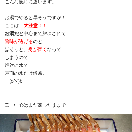
こんな感じに違います。
お湯でやると早そうですが！
ここは、
大注意！！
お湯だと
中心まで解凍されて
旨味が逃げる
のと
ぼそっと、
身が固く
なって
しまうので
絶対に水で
表面の氷だけ解凍。
(o^-')b
⑨ 中心はまだ凍ったままで