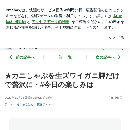
【生ズワイガニ】贅沢カニしゃぶ！脚だけポーションで簡単豪
華鍋 | ★ダーリンのつま ダーリンの胃ぶくろ喜ぶ毎日料理
アプリをダウンロードして
ブログの更新通知
を受け取りまし
開く
ょう。
★ダーリンのつま ダーリンの胃ぶくろ喜
フォロー
ぶ毎日料理
前の記事へ
一覧
次の記事へ
★カニしゃぶを生ズワイガニ脚だけ
で贅沢に・#今日の楽しみは
2023年11月26日(日) 01時28分28秒
テーマ：
おうちごはん・食宣伝.com