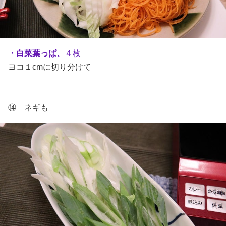
・白菜葉っぱ、
４枚
ヨコ１cmに切り分けて
⑭ ネギも