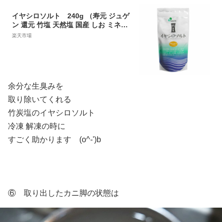
イヤシロソルト 240g （寿元 ジュゲ
ン 還元 竹塩 天然塩 国産 しお ミネラ
ル 送料無料 ）
楽天市場
余分な生臭みを
取り除いてくれる
竹炭塩のイヤシロソルト
冷凍 解凍の時に
すごく助かります (o^-')b
⑥ 取り出したカニ脚の状態は