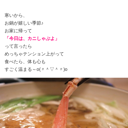
寒いから、
お鍋が嬉しい季節♪
お家に帰って
「今日は、カニしゃぶよ」
って言ったら
めっちゃテンション上がって
食べたら、体も心も
すごく温まる～o(〃＾▽＾〃)o