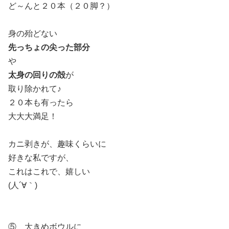
ど～んと２０本（２０脚？）
身の殆どない
先っちょの尖った部分
や
太身の回りの殻
が
取り除かれて♪
２０本も有ったら
大大大満足！
カニ剥きが、趣味くらいに
好きな私ですが、
これはこれで、嬉しい
(人´∀｀)
⑤ 大きめボウルに