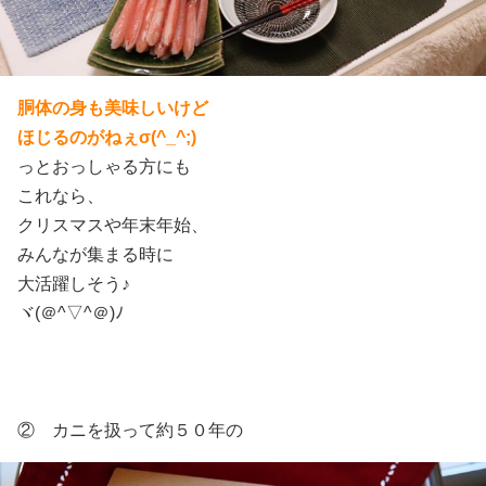
胴体の身も美味しいけど
ほじるのがねぇσ(^_^;)
っとおっしゃる方にも
これなら、
クリスマスや年末年始、
みんなが集まる時に
大活躍しそう♪
ヾ(＠^▽^＠)ﾉ
② カニを扱って約５０年の