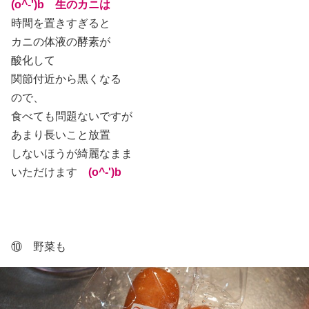
(o^-')b 生のカニは
時間を置きすぎると
カニの体液の酵素が
酸化して
関節付近から黒くなる
ので、
食べても問題ないですが
あまり長いこと放置
しないほうが綺麗なまま
いただけます
(o^-')b
⑩ 野菜も