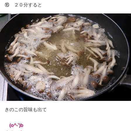
⑯ ２０分すると
きのこの旨味も出て
(o^-')b