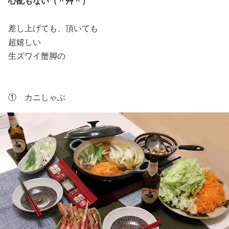
心配もない（＾艸＾）
差し上げても、頂いても
超嬉しい
生ズワイ蟹脚の
① カニしゃぶ