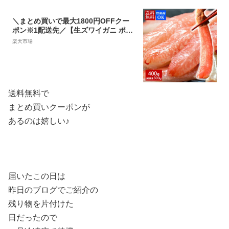
＼まとめ買いで最大1800円OFFクー
ポン※1配送先／【生ズワイガニ ポー
ション 400g(総重量500g/20本入)】送
楽天市場
料無料 お歳暮 御歳暮 冬グルメ カニ
蟹 ずわいがに ズワイガニ ズワイ蟹 ず
わい蟹 プレゼント ギフト しゃぶしゃ
ぶ かにしゃぶ 刺身 ポーション 年末配
送 あす楽
送料無料で
まとめ買いクーポンが
あるのは嬉しい♪
届いたこの日は
昨日のブログでご紹介の
残り物を片付けた
日だったので