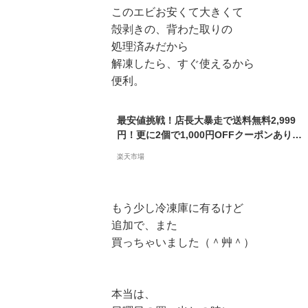
このエビお安くて大きくて
殻剥きの、背わた取りの
処理済みだから
解凍したら、すぐ使えるから
便利。
最安値挑戦！店長大暴走で送料無料2,999
円！更に2個で1,000円OFFクーポンあり！
背ワタ無し♪希少な特大むきえび1kg（約45
楽天市場
尾前後/解凍後800g）
もう少し冷凍庫に有るけど
追加で、また
買っちゃいました（＾艸＾）
本当は、