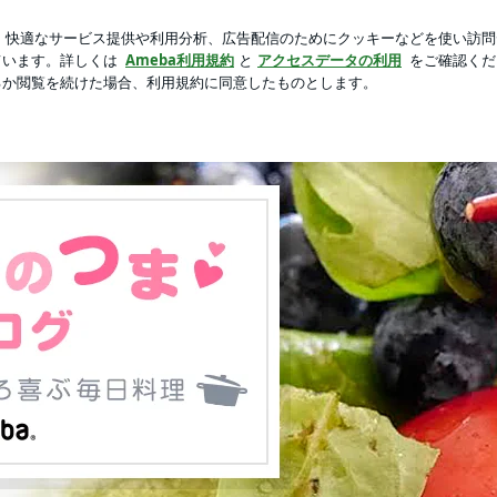
のいいお菓子
芸能人ブログ
人気ブログ
新規登録
ロ
 ★ダーリンのつま ダーリンの胃ぶくろ喜ぶ毎日料理