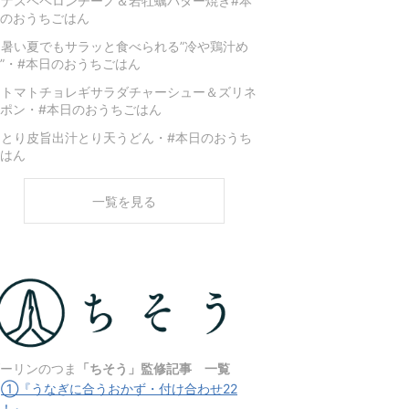
ナスペペロンチーノ＆岩牡蠣バター焼き#本
のおうちごはん
暑い夏でもサラッと食べられる”冷や鶏汁め
”・#本日のおうちごはん
★トマトチョレギサラダチャーシュー＆ズリネ
ポン・#本日のおうちごはん
とり皮旨出汁とり天うどん・#本日のおうち
はん
一覧を見る
ーリンのつま
「ちそう」監修記事 一覧
★
①『うなぎに合うおかず・付け合わせ22
！』