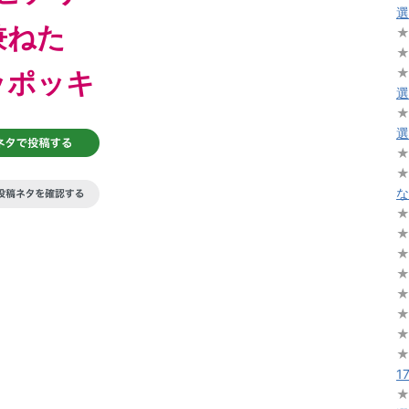
選
兼ねた
ッポッキ
選
選
な
1