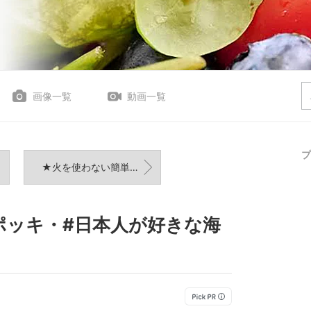
画像一覧
動画一覧
プ
★火を使わない簡単絶品な丼の具・#今日の体調は
ポッキ・#日本人が好きな海