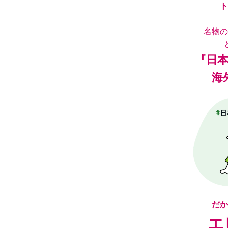
ト
名物の
『日
海
だか
エ