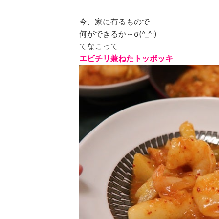
今、家に有るもので
何ができるか～σ(^_^;)
てなこって
エビチリ兼ねたトッポッキ