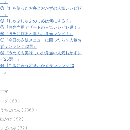
！』
★
㉝『鮭を使ったお弁当おかずの人気レシピ17
！』
★
㉞『しゃぶしゃぶのしめは何にする？』
★
㉟『お弁当用デザートの人気レシピ17選！』
★
㊱『彼氏に作ると喜ぶお弁当レシピ！』
★
㊲『今日の夕飯メニューに困ったら？人気お
ずランキング22選』
★
㊳『冷めても美味しいお弁当の人気おかずレ
ピ25選！』
★
㊴『ご飯に合う定番おかずランキング20
！』
ーマ
ログ ( 68 )
うちごはん ( 2869 )
出かけ ( 92 )
シピのみ ( 72 )