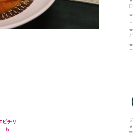
★
日
★
し
ギ
★
ご
ダ
エビチリ
も
選