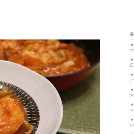
最
★
本
★
日
★
ご
★
お
★
ち
★
の