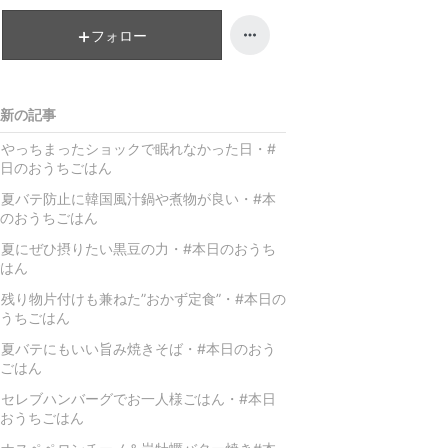
降
フォロー
新の記事
やっちまったショックで眠れなかった日・#
日のおうちごはん
夏バテ防止に韓国風汁鍋や煮物が良い・#本
のおうちごはん
夏にぜひ摂りたい黒豆の力・#本日のおうち
はん
残り物片付けも兼ねた”おかず定食”・#本日の
うちごはん
夏バテにもいい旨み焼きそば・#本日のおう
ごはん
セレブハンバーグでお一人様ごはん・#本日
おうちごはん