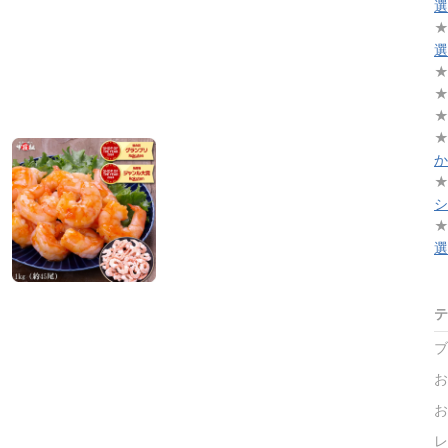
選
選
か
シ
選
テ
ブ
お
お
レ