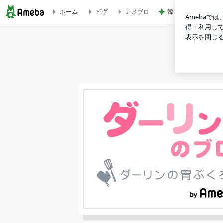
韓国で買ったコスパ
ホーム
ピグ
アメブロ
★エビチリ兼ねたトッポッキ・#日本人が好きな海外めし |