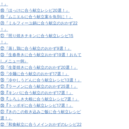
！』
★
⑱『ほっけに合う献立レシピ20選！』
★
⑲『ムニエルに合う献立案を魚別に！』
★
⑳『ミルフィーユ鍋に合う献立のおかず22
！』
★
㉑『照り焼きチキンに合う献立レシピ15
！』
★
㉒『蒸し鶏に合う献立のおかず9選！』
★
㉓『生春巻きに合う献立おかず19選！おもて
しメニュー例』
★
㉔『生姜焼きに合う献立のおかず20選！』
★
㉕『冷麺に合う献立のおかず17選！』
★
㉖『冷やしうどんに合う献立レシピ13選！』
★
㉗『ラーメンに合う献立のおかず25選！』
★
㉘『キンパに合う献立のおかず17選！』
★
㉙『ふろふき大根に合う献立レシピ7選！』
★
㉚『トッポギに合う献立レシピ17選！』
★
㉛『きのこの炊き込みご飯に合う献立レシピ
7選！』
★
㉜『和食献立に合うメインおかずのレシピ22