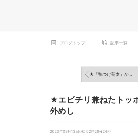
ブログトップ
記事一覧
★「鴨つけ蕎麦」が泣く程旨い・#そば派・うどん派どっち
★エビチリ兼ねたトッ
外めし
2023年09月13日(水) 02時26分24秒