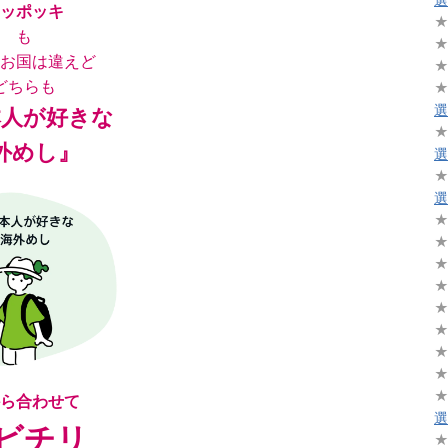
ッポッキ
も
お国は違えど
どちらも
選
本人が好きな
外めし』
選
選
ら合わせて
選
ビチリ