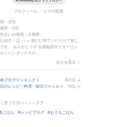
Ameba公式トップブロガー
プロフィール
ピグの部屋
別：
女性
液型：
O型
住まいの地域：
京都府
己紹介：
は～い♪ 遊びに来ていただけて嬉し
です。 ありがとう♡ 京都亀岡市でダーリン
カニヘンダックスの...
続きを見る ＞
体ブログランキング
801
位
↓
ラ
日のレシピ・料理・献立ジャンル
18
位
↓
ン
ラ
キ
ン
く使う公式ハッシュタグ
ン
キ
グ
ン
晩ごはん
#レシピブログ
#おうちごはん
下
グ
降
下