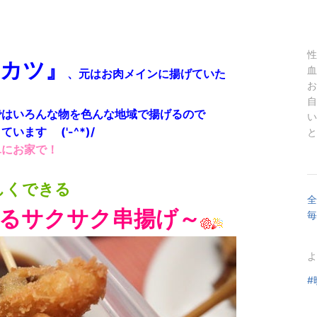
性
串カツ』
血
、元はお肉メインに揚げていた
お
自
ではいろんな物を色んな地域で揚げるので
い
ます ('-^*)/
と
単にお家で！
しくできる
全
るサクサク串揚げ～
毎
よ
#