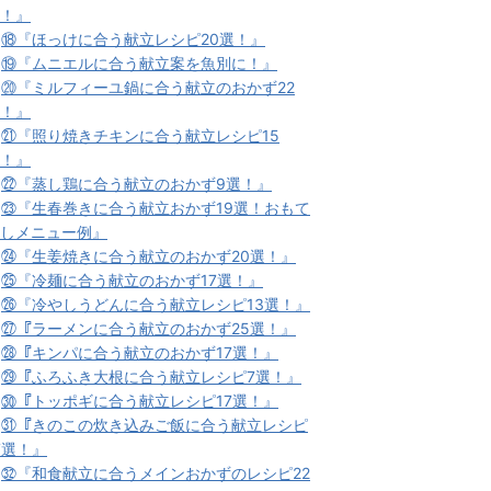
！』
★
⑱『ほっけに合う献立レシピ20選！』
★
⑲『ムニエルに合う献立案を魚別に！』
★
⑳『ミルフィーユ鍋に合う献立のおかず22
！』
★
㉑『照り焼きチキンに合う献立レシピ15
！』
★
㉒『蒸し鶏に合う献立のおかず9選！』
★
㉓『生春巻きに合う献立おかず19選！おもて
しメニュー例』
★
㉔『生姜焼きに合う献立のおかず20選！』
★
㉕『冷麺に合う献立のおかず17選！』
★
㉖『冷やしうどんに合う献立レシピ13選！』
★
㉗『ラーメンに合う献立のおかず25選！』
★
㉘『キンパに合う献立のおかず17選！』
★
㉙『ふろふき大根に合う献立レシピ7選！』
★
㉚『トッポギに合う献立レシピ17選！』
★
㉛『きのこの炊き込みご飯に合う献立レシピ
7選！』
★
㉜『和食献立に合うメインおかずのレシピ22