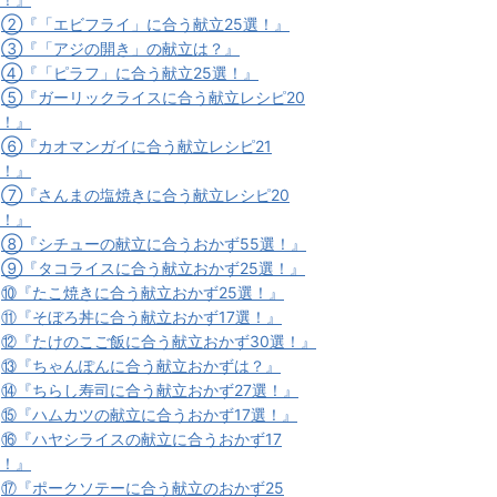
★
②『「エビフライ」に合う献立25選！』
★
③『「アジの開き」の献立は？』
★
④『「ピラフ」に合う献立25選！』
★
⑤『ガーリックライスに合う献立レシピ20
！』
★
⑥『カオマンガイに合う献立レシピ21
！』
★
⑦『さんまの塩焼きに合う献立レシピ20
！』
★
⑧『シチューの献立に合うおかず55選！』
★
⑨『タコライスに合う献立おかず25選！』
★
⑩『たこ焼きに合う献立おかず25選！』
★
⑪『そぼろ丼に合う献立おかず17選！』
★
⑫『たけのこご飯に合う献立おかず30選！』
★
⑬『ちゃんぽんに合う献立おかずは？』
★
⑭『ちらし寿司に合う献立おかず27選！』
★
⑮『ハムカツの献立に合うおかず17選！』
★
⑯『ハヤシライスの献立に合うおかず17
！』
★
⑰『ポークソテーに合う献立のおかず25