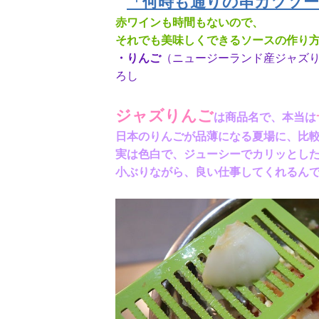
「何時も通りの串カツソー
赤ワインも時間もないので、
それでも美味しくできるソースの作り方
・りんご
（ニュージーランド産ジャズ
ろし
ジャズりんご
は商品名で、本当は
日本のりんごが品薄になる夏場に、比較
実は色白で、ジューシーでカリッとし
小ぶりながら、良い仕事してくれるんですよ