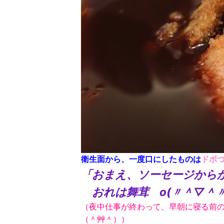
衛生面から、一度口にしたものは
ドボ
「おまえ、ソーセージから
おれは舞茸 o(〃＾▽＾〃
（夜中仕事が終わって、早朝に寝る前
（＾艸＾））