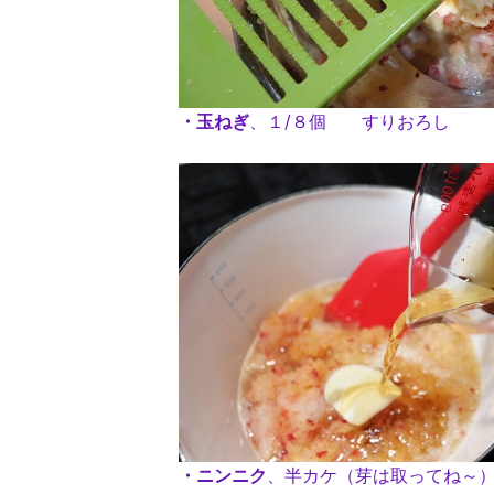
・玉ねぎ
、１/８個 すりおろし
・ニンニク
、半カケ（芽は取ってね～