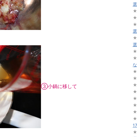
選
選
選
な
③小鍋に移して
1
）