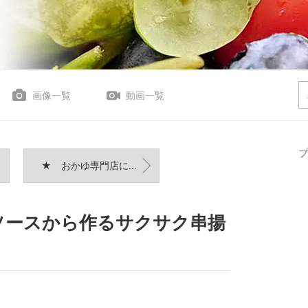
画像一覧
動画一覧
プ
★ おかゆ専門店に見習う体回復おじや
ソースから作るサクサク串揚