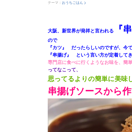
テーマ：
おうちごはん
『
大阪、新世界が発祥と言われる
ので
『カツ』
だったらしいのですが、今
『串揚げ』 という言い方が定着してきてい
専門店に食べに行くようなお味を、簡
ってなこって、
思ってるよりの簡単に美味
串揚げソースから作