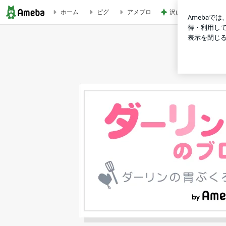
沢山作ったお肉たっ
ホーム
ピグ
アメブロ
【自家製ソース】串カツソースレシピ！おうちで揚げるサクサ