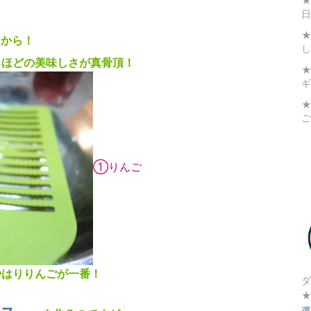
★
日
★
りから！
し
るほどの美味しさが真骨頂！
ギ
★
ご
①りんご
やはりりんごが一番！
ダ
選