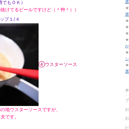
選
、酒でもＯＫ）
の抜けてるビールですけど（＾艸＾））
選
ップ１/４
か
シ
④ウスターソース
選
テ
ブ
都の地ウスターソースですが、
お
丈夫です。
お
レ