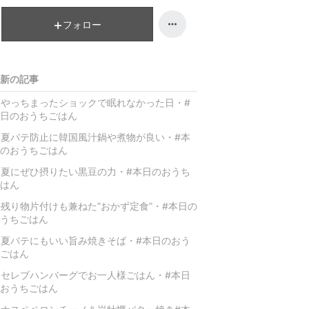
降
フォロー
新の記事
やっちまったショックで眠れなかった日・#
日のおうちごはん
夏バテ防止に韓国風汁鍋や煮物が良い・#本
のおうちごはん
夏にぜひ摂りたい黒豆の力・#本日のおうち
はん
残り物片付けも兼ねた”おかず定食”・#本日の
うちごはん
夏バテにもいい旨み焼きそば・#本日のおう
ごはん
セレブハンバーグでお一人様ごはん・#本日
おうちごはん