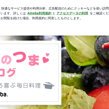
ぷりの肉じゃが
芸能人ブログ
人気ブログ
新規登録
ク串揚げ | ★ダーリンのつま ダーリンの胃ぶくろ喜ぶ毎