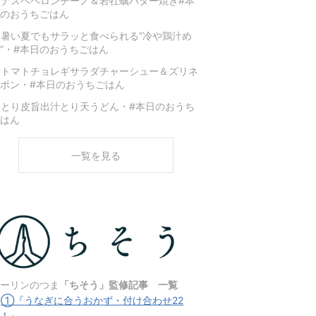
ナスペペロンチーノ＆岩牡蠣バター焼き#本
のおうちごはん
暑い夏でもサラッと食べられる”冷や鶏汁め
”・#本日のおうちごはん
★トマトチョレギサラダチャーシュー＆ズリネ
ポン・#本日のおうちごはん
とり皮旨出汁とり天うどん・#本日のおうち
はん
一覧を見る
ーリンのつま
「ちそう」監修記事 一覧
★
①『うなぎに合うおかず・付け合わせ22
！』