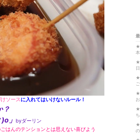
最
★
本
★
日
★
ご
★
づけソース
に入れてはいけないルール！
お
か？
★
ち
)o」
byダーリン
★
のごはんのテンションとは思えない喜びよう
の