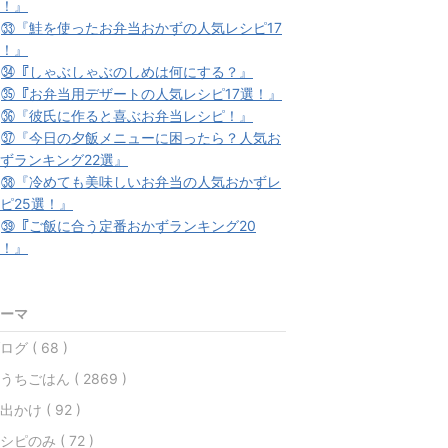
！』
★
㉝『鮭を使ったお弁当おかずの人気レシピ17
！』
★
㉞『しゃぶしゃぶのしめは何にする？』
★
㉟『お弁当用デザートの人気レシピ17選！』
★
㊱『彼氏に作ると喜ぶお弁当レシピ！』
★
㊲『今日の夕飯メニューに困ったら？人気お
ずランキング22選』
★
㊳『冷めても美味しいお弁当の人気おかずレ
ピ25選！』
★
㊴『ご飯に合う定番おかずランキング20
！』
ーマ
ログ ( 68 )
うちごはん ( 2869 )
出かけ ( 92 )
シピのみ ( 72 )