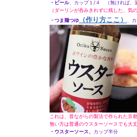
・ビール
、カップ１/４ （無ければ
（ダーリンが呑みきれずに残した、気
（作り方ここ）
・つま麺つゆ
、カ
これは、昔ながらの製法で作られた京
無い方は普通のウスターソースでも大
・ウスターソース、
カップ半分