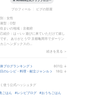
Ameba公式トップブロガー
プロフィール
ピグの部屋
別：
女性
液型：
O型
住まいの地域：
京都府
己紹介：
は～い♪ 遊びに来ていただけて嬉し
です。 ありがとう♡ 京都亀岡市でダーリン
カニヘンダックスの...
続きを見る ＞
体ブログランキング
801
位
↓
ラ
日のレシピ・料理・献立ジャンル
18
位
↓
ン
ラ
キ
ン
く使う公式ハッシュタグ
ン
キ
グ
ン
晩ごはん
#レシピブログ
#おうちごはん
下
グ
降
下