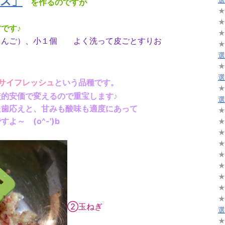
ス」
を作るのですが
です♪
りんご）、小１個 よく洗って皮ごとすりお
選
選
サイフレッシュ
という品種です。
的安価で変えるので重宝します♪
選
た歯応えと、甘みも酸味も適度にあって
～ (o^-')b
②玉ねぎ
選