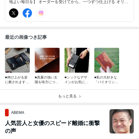
地よい毎日を】 オーダーを受けてから、一つずつ仕上げる オリジ
ナルの革小物を私にも。あなたにも。 Creema・minne・InFRAME
にて販売中。 オーダーメイドはホームページから。 東京都北区/To
kyo,Japan
最近の画像つき記事
■伸び上がる姿
■真夏の強い太
■シックなデザ
■私の大好きな
に癒されます
陽を味方につけ
インがお気に入
「バイオリン」
【黒革の猫シル
て 毎日挑む柿渋
り♪メロディが
をデザインした
エットのキーケ
染め
聴こえてきそう
キーケース♪オ
ース】
もっと見る
【ピアノのスマ
ーダーメイド作
ホポシェット】
品
ABEMA
人気芸人と女優のスピード離婚に衝撃
の声