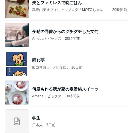
夫とファミレスで晩ごはん
武東由美オフィシャルブログ「MOTOちゃんと
20時間前
のはっぴぃな毎日」Powered by Ameba
夜勤の同僚からのグチグチした文句
Amebaトピックス
20時間前
同じ夢
四コマ戦士 パパ戦記
10日前
何度も作る我が家の定番桃スイーツ
Amebaトピックス
18時間前
学生
日本人
7日前