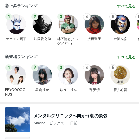
急上昇ランキング
すべて見る
1
2
3
4
5
デーモン閣下
片岡愛之助
林下清志(ビッ
沢田聖子
金沢克彦
グダディ)
新登場ランキング
すべて見る
1
2
3
4
5
BEYOOOOO
島倉りか
ゆうこりん
石 安伊
蒼井心音
NDS
メンタルクリニックへ向かう朝の緊張
Amebaトピックス
1日前