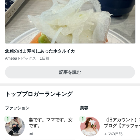
念願のはま寿司にあったホタルイカ
Amebaトピックス
1日前
記事を読む
トップブロガーランキング
ファッション
美容
1
1
妻です。ママです。女
（旧アカウント）
です。
ブログ【アラフォ
社売却セカンドラ
eri.
エマの日記
フ】