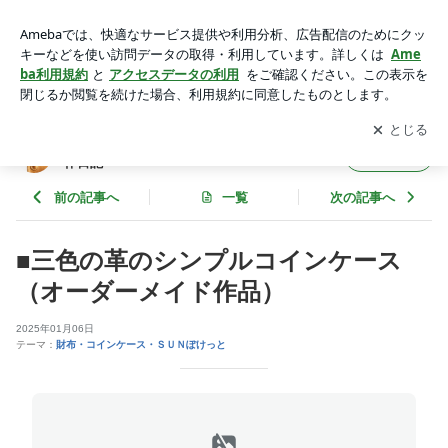
■三色の革のシンプルコインケース（オーダーメイド作品） |
OXIO－CRAFT（オキクラ）の「革雑貨」制作日記
アプリをダウンロードして
ブログの更新通知
を受け取りまし
開く
ょう。
OXIO－CRAFT（オキクラ）の「革雑貨」制
フォロー
作日記
前の記事へ
一覧
次の記事へ
■三色の革のシンプルコインケース
（オーダーメイド作品）
2025年01月06日
テーマ：
財布・コインケース・ＳＵＮぽけっと