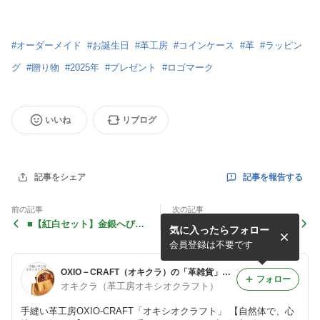
#
オーダーメイド
#
お誕生日
#
革工房
#
コインケース
#
革
#
ラッピン
グ
#
贈り物
#
2025年
#
プレゼント
#
ロゴマーク
いいね
リブログ
記事を報告する
記事をシェア
前の記事
次の記事
■【紅白セット】金銀へびの
■2025年手縫い革工房オキシ
気に入ったらフォロー
キーカバー 還暦祝いや巳年
オクラフトは15年目に突
の方へ
入！
会員登録は不要です
OXIO－CRAFT（オキクラ）の「革雑貨」制作日記
フォロー
オキクラ（革工房オキシオクラフト）
手縫い革工房OXIO-CRAFT「オキシオクラフト」 【自然体で、心