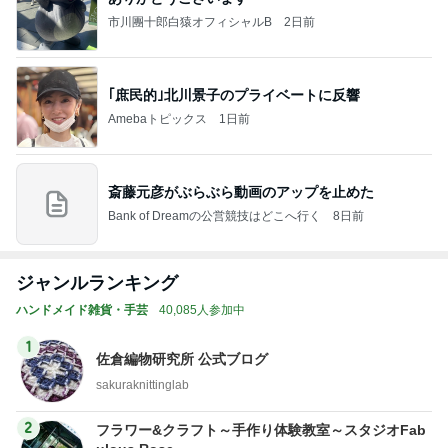
市川團十郎白猿オフィシャルB
2日前
｢庶民的｣北川景子のプライベートに反響
Amebaトピックス
1日前
斎藤元彦がぶらぶら動画のアップを止めた
Bank of Dreamの公営競技はどこへ行く
8日前
ジャンルランキング
ハンドメイド雑貨・手芸
40,085人参加中
1
佐倉編物研究所 公式ブログ
sakuraknittinglab
2
フラワー&クラフト～手作り体験教室～スタジオFab