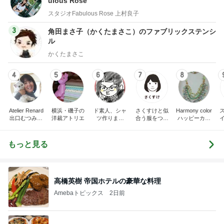
ulous Rose
スタジオFabulous Rose 上村良子
3
角田まさ子（かくたまさこ）のファブリックステンシ
ル
かくたまさこ
4
5
6
7
8
Atelier Renard
横浜・磯子の
ド素人、シャ
さくすけと似
Harmony color
出口むつみの
洋裁アトリエ
ツ作りまし
合う服をつく
ハッピーカラ
トールペイン
た！
ろう！
ー＆アクセサ
ト
リー☆毎日が
楽しくなる〜
もっと見る
笑顔溢れるハ
ッピーハンド
メイド〜横浜
都筑港北ニュ
ータウン♪
高橋英樹 帝国ホテルの豪華な料理
Amebaトピックス
2日前