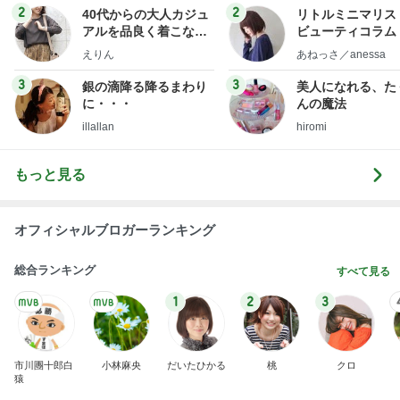
2
2
40代からの大人カジュ
リトルミニマリス
アルを品良く着こなす
ビューティコラム 
ファッションブログ
little minimalist'
えりん
あねっさ／anessa
uty colum
3
3
銀の滴降る降るまわり
美人になれる、た
に・・・
んの魔法
illallan
hiromi
もっと見る
オフィシャルブロガーランキング
総合ランキング
すべて見る
1
2
3
市川團十郎白
小林麻央
だいたひかる
桃
クロ
猿