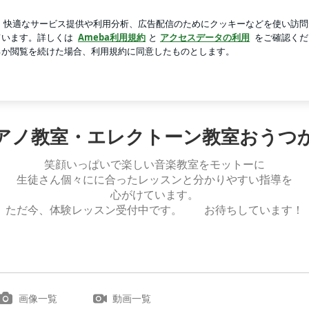
くら寿司
芸能人ブログ
人気ブログ
新規登録
ログイ
ました | 神戸市西区ピアノ教室・エレクトーン教室おうつか
Home
アクセス
リンク
アノ教室・エレクトーン教室おうつ
笑顔いっぱいで楽しい音楽教室をモットーに
生徒さん個々にに合ったレッスンと分かりやすい指導を
心がけています。
ただ今、体験レッスン受付中です。 お待ちしています！
画像一覧
動画一覧