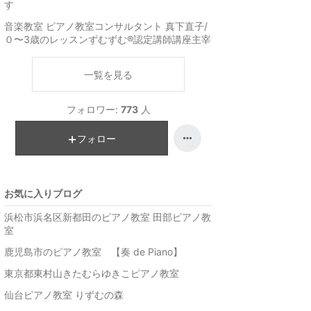
す
音楽教室 ピアノ教室コンサルタント 真下直子/
０〜3歳のレッスンずむずむ®︎認定講師講座主宰
一覧を見る
フォロワー:
773
人
フォロー
お気に入りブログ
浜松市浜名区新都田のピアノ教室 田部ピアノ教
室
鹿児島市のピアノ教室 【奏 de Piano】
東京都東村山きたむらゆきこピアノ教室
仙台ピアノ教室 りずむの森