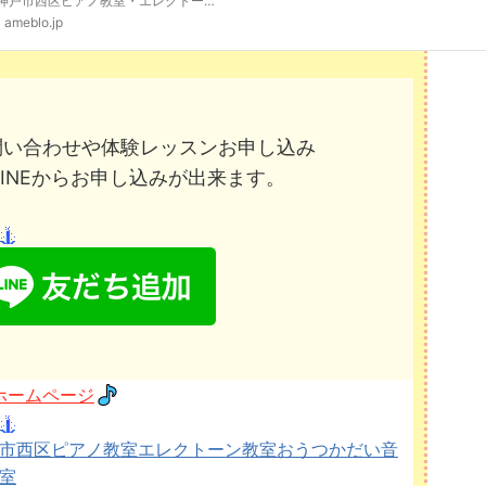
、神戸市西区ピアノ教室・エレクトーン教室おうつかだい音楽教室のふじおなせこです2022年4月1日からの体験レッスン、入会金について説明させて頂きます。体験レッ…
ameblo.jp
問い合わせや体験レッスンお申し込み
LINEからお申し込みが出来ます。
ホームページ
市西区ピアノ教室エレクトーン教室おうつかだい音
室