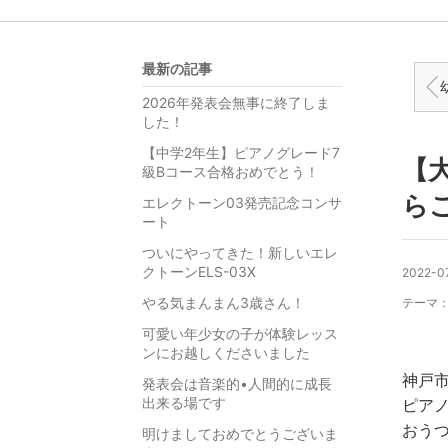
最新の記事
幼
2026年発表会無事に終了しま
した！
【中学2年生】ピアノグレード7
【
級Bコース合格おめでとう！
ら
エレクトーン03発売記念コンサ
ート
ついにやってきた！新しいエレ
クトーンELS-03X
2022-07
やる気まんまん3歳さん！
テーマ
可愛い年少女の子が体験レッス
ンにお越しくださいました
神戸
発表会は音楽的•人間的に成長
出来る場です
ピア
おう
明けましておめでとうございま