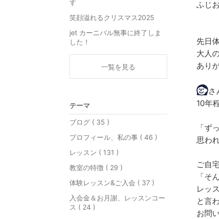
す
ふじ
笑顔溢れるクリスマス2025
jet カーニバル無事に終了しま
先日
した！
大人
あり
一覧を見る
さ
10年
テーマ
ブログ ( 35 )
「ず
プロフィール、私の事 ( 46 )
思わ
レッスン ( 131 )
ご自
教室の特徴 ( 29 )
「そ
体験レッスン&ご入会 ( 37 )
レッ
入会金＆お月謝、レッスンコー
と言
ス ( 24 )
お問