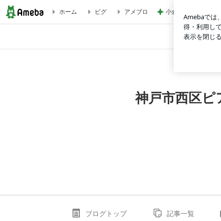
小倉優子 息子2人と
ホーム
ピグ
アメブロ
【大人の生徒さん】体験レッスンからご入会ありがとうござい
神戸市西区ピ
ブログトップ
記事一覧