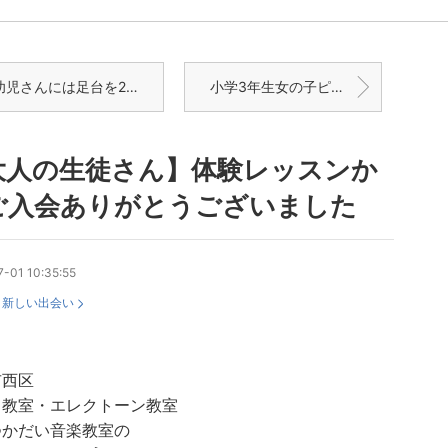
児さんには足台を2つ重ねてレッスン
小学3年生女の子ピアノグレード13級合格おめでとう！
大人の生徒さん】体験レッスンか
ご入会ありがとうございました
-01 10:35:55
：
新しい出会い
市西区
ノ教室・エレクトーン教室
つかだい音楽教室の