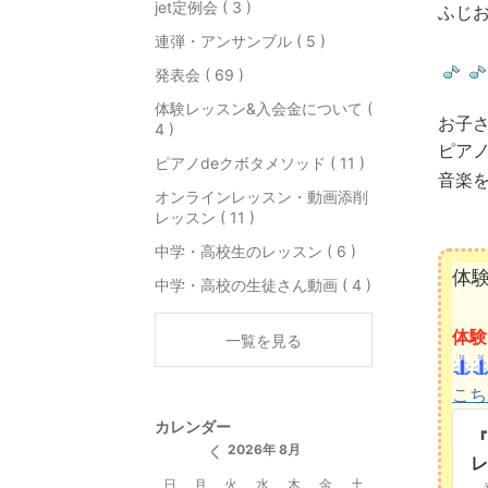
jet定例会 ( 3 )
ふじ
連弾・アンサンブル ( 5 )
発表会 ( 69 )
体験レッスン&入会金について (
お子さ
4 )
ピア
ピアノdeクボタメソッド ( 11 )
音楽
オンラインレッスン・動画添削
レッスン ( 11 )
中学・高校生のレッスン ( 6 )
体験
中学・高校の生徒さん動画 ( 4 )
体験
一覧を見る
こち
カレンダー
『
2026年 8月
レ
日
月
火
水
木
金
土
金