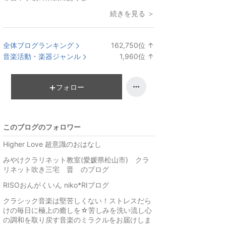
続きを見る ＞
全体ブログランキング
162,750
位
↑
ラ
音楽活動・楽器ジャンル
1,960
位
↑
ン
ラ
キ
ン
ン
キ
フォロー
グ
ン
上
グ
昇
上
このブログのフォロワー
昇
Higher Love 超意識のおはなし
みやけクラリネット教室(愛媛県松山市) クラ
リネット吹き三宅 晋 のブログ
RISOおんがくいん niko*RIブログ
クラシック音楽は堅苦しくない！ストレスだら
けの毎日に極上の癒しを☆苦しみを洗い流し心
の調和を取り戻す音楽のミラクルをお届けしま