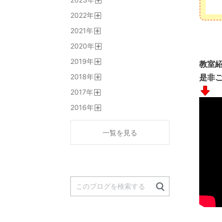
く
開
2022
年
く
開
2021
年
く
開
2020
年
く
開
2019
年
く
教室
開
2018
年
是非
く
開
2017
年
く
開
2016
年
く
開
く
一覧を見る