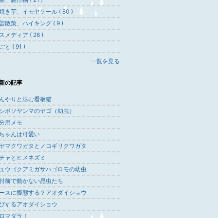
焼き芋、イモヤケール ( 80 )
曽散策、ハイキング ( 9 )
スメディア ( 26 )
と ( 91 )
一覧を見る
新の記事
んやりと涼む看板猫
シボソヤンマのヤゴ（幼虫）
分用メモ
ちゃんは可愛い
ヤマクワガタとノコギリクワガタ
チャとヒメネズミ
ュウゴクアミガサハゴロモの幼虫
付前で動かない昆虫たち
ースに擬態する？アオダイショウ
びするアオダイショウ
ロマダラ！