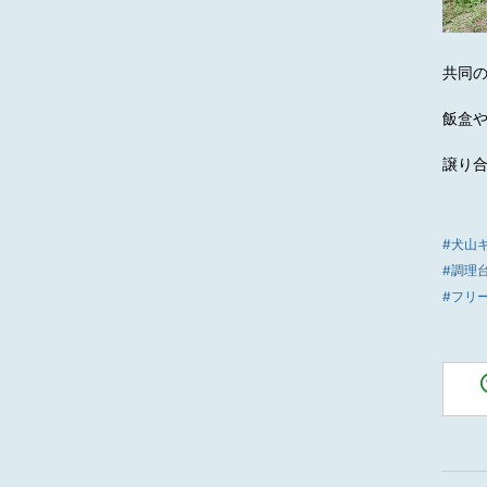
共同
飯盒
譲り
#犬山
#調理
#フリ