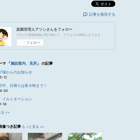
ポスト
記事を報告する
楽園管理人アツシ
さんをフォロー
ブログの更新情報が受け取れて、アクセスが簡単になります
フォロー
ーマ 「
施設案内、見所
」 の記事
プ場からのお知らせ
5-12
月中、日帰りは夜８時まで！
4-30
、イルミネーション
1-16
る >>
画像つき記事
もっと見る >>