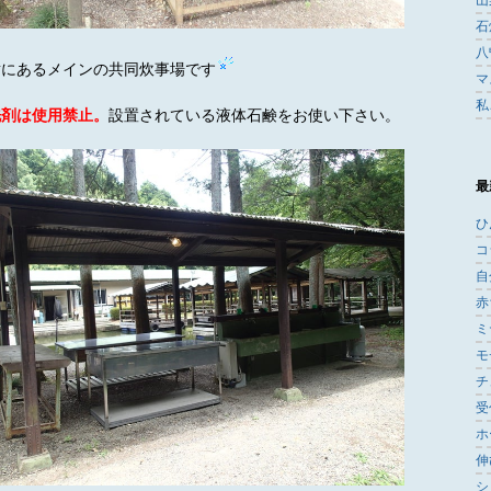
石
八
横にあるメインの共同炊事場です
マ
私ご
洗剤は使用禁止。
設置されている液体石鹸をお使い下さい。
最
ひ
コ
自
赤
ミ
モ
チ
受
ホ
伸
シ