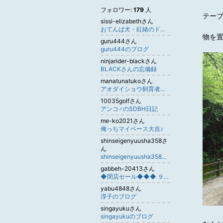
フォロワー:
179
人
テー
sissi-elizabethさん
おてんば犬・紅緒のドタバタ日記
物を
guru444さん
guru444のブログ
ninjarider-blackさん
BLACKさんの忘備録
manatunatukoさん
アオダイショウ飼育者のブログ
10035golfさん
アンコ♂のSDBH日記
me-ko2021さん
俺っちマイペース大吉♪
shinseigenyuusha358さ
ん
shinseigenyuusha358のブログ
gabbeh-20413さん
◆閉店セール◆◆◆ ９０％オフ ◆１円 ペルシャ絨毯◆
yabu4848さん
淳子のブログ
singayukuさん
singayukuのブログ