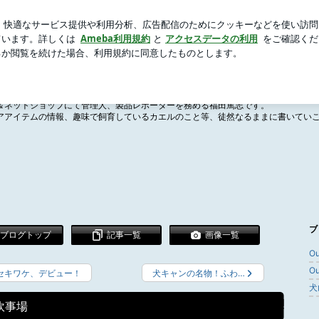
ラフォーの体重
芸能人ブログ
人気ブログ
新規登録
絵日記
＆ネットショップにて管理人、製品レポーターを務める福田篤志です。
アアイテムの情報、趣味で飼育しているカエルのこと等、徒然なるままに書いてい
ブ
ブログトップ
記事一覧
画像一覧
O
O
セキワケ、デビュー！
犬キャンの名物！ふわ…
犬
炊事場