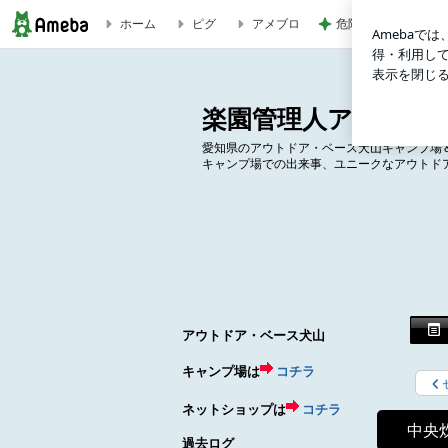
ホーム
ピグ
アメブロ
危険水域に達したア
中央炊事場 | 楽園管理人アツシの絵日記
楽園管理人アツシの
愛知県のアウトドア・ベース犬山キャンプ場
キャンプ場での出来事、ユニークなアウトド
アウトドア・ベース犬山
キャンプ場は
コチラ
ネットショップは
コチラ
中央
過去ログ