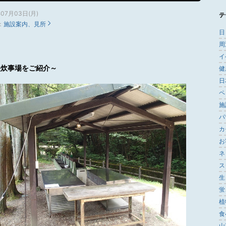
年07月03日(月)
テ
：
施設案内、見所
日
周
イ
央炊事場をご紹介～
健
日
ペ
施
パ
カ
お
ネ
ス
生
蛍
植
食
山