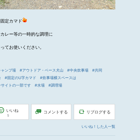
の固定カマド
やカレー等の一時的な調理に
合ってお使いください。
キャンプ場
#アウトドア・ベース犬山
#中央炊事場
#共同
台
#固定のU字カマド
#炊事場横スペースは
ーサイトの一部です
#水場
#調理場
いいね
リブログする
コメントする
5
いいね！した人一覧