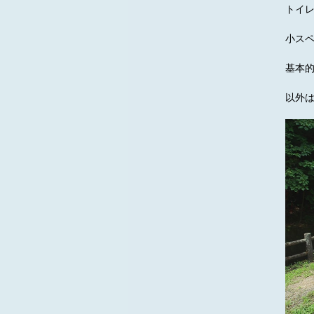
トイ
小ス
基本
以外