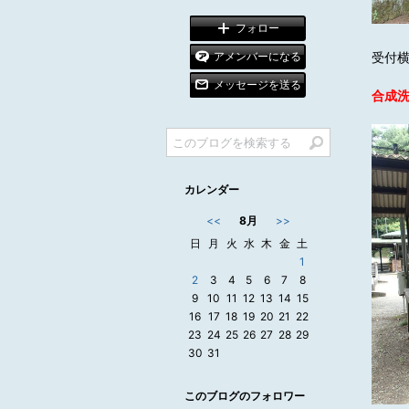
グ
ン
下
キ
フォロー
降
ン
グ
受付
アメンバーになる
下
降
メッセージを送る
合成
カレンダー
<<
8月
>>
日
月
火
水
木
金
土
1
2
3
4
5
6
7
8
9
10
11
12
13
14
15
16
17
18
19
20
21
22
23
24
25
26
27
28
29
30
31
このブログのフォロワー