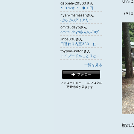
なん
gabbeh-20360さん
９０％オフ ◆１円 ペルシャ絨毯◆
（※1
nyan-mamasanさん
ほのぼのダイアリー
omitsudayoさん
omitsudayoさんのﾌﾞﾛｸﾞ
jinbe330さん
日替わり内室330 仁兵衛
toypoo-kotoriさん
トイプードルことりとゆかいななかまたち
一覧を見る
フォロー
フォローすると、このブログの
更新情報が届きます。
横の