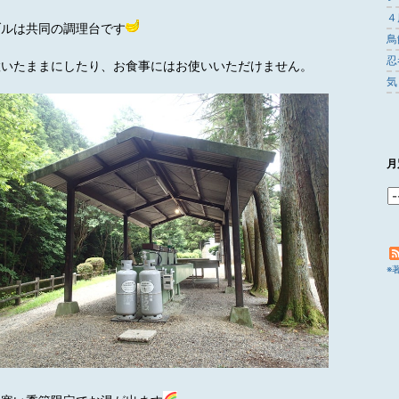
４
ブルは共同の調理台です
鳥
忍
置いたままにしたり、お食事にはお使いいただけません。
気
月
※