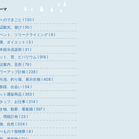
ーマ
々のできごと ( 130 )
辺観光、遊び ( 50 )
ベント、ツリークライミング ( 6 )
康、ダイエット ( 5 )
本探水倶楽部 ( 31 )
ット、苔、ビバリウム ( 916 )
設案内、見所 ( 79 )
ワーアップ計画 ( 238 )
モ池、釣り堀、展示生物 ( 408 )
客様、出会い ( 54 )
ット通販商品 ( 363 )
タッフ、お仕事 ( 314 )
き物、観察、看板猫 ( 597 )
、増殖計画 ( 23 )
物、自然 ( 334 )
べもの？探検隊 ( 8 )
菜、農作物 ( 21 )