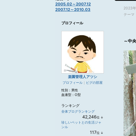
2005.02～2007.12
2023
2007.12～2010.03
テーマ
プロフィール
～中
楽園管理人アツシ
プロフィール
｜
ピグの部屋
性別：
男性
血液型：
O型
ランキング
全体ブログランキング
42,246
位
↓
ラ
珍しいペットとの生活ジャ
ン
ンル
キ
117
位
↓
ン
ラ