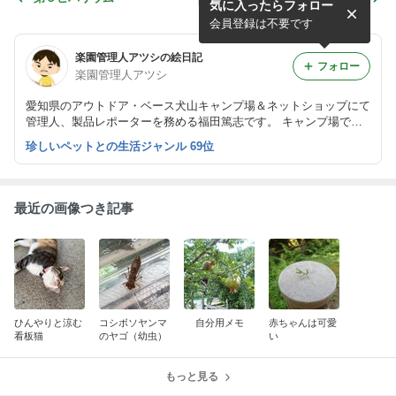
気に入ったらフォロー
換
会員登録は不要です
楽園管理人アツシの絵日記
フォロー
楽園管理人アツシ
愛知県のアウトドア・ベース犬山キャンプ場＆ネットショップにて
管理人、製品レポーターを務める福田篤志です。 キャンプ場での
出来事、ユニークなアウトドアアイテムの情報、趣味で飼育してい
珍しいペットとの生活ジャンル 69位
るカエルのこと等、徒然なるままに書いていこうと思っています。
最近の画像つき記事
ひんやりと涼む
コシボソヤンマ
自分用メモ
赤ちゃんは可愛
看板猫
のヤゴ（幼虫）
い
もっと見る