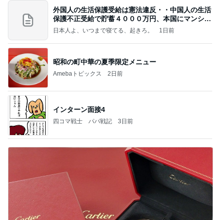
外国人の生活保護受給は憲法違反・・中国人の生活
保護不正受給で貯蓄４０００万円、本国にマンショ
ンを
日本人よ、いつまで寝てる、起きろ。
1日前
昭和の町中華の夏季限定メニュー
Amebaトピックス
2日前
インターン面接4
四コマ戦士 パパ戦記
3日前