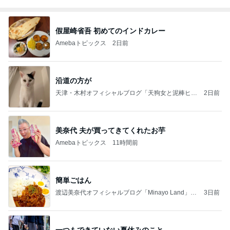
假屋崎省吾 初めてのインドカレー
Amebaトピックス
2日前
沿道の方が
天津・木村オフィシャルブログ「天狗女と泥棒ヒゲ
2日前
男」Powered by Ameba
美奈代 夫が買ってきてくれたお芋
Amebaトピックス
11時間前
簡単ごはん
渡辺美奈代オフィシャルブログ「Minayo Land」P
3日前
owered by Ameba
一つもできていない夏休みのこと