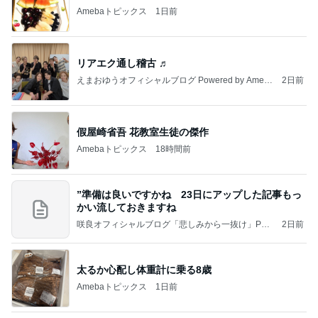
Amebaトピックス
1日前
リアエク通し稽古 ♬
えまおゆうオフィシャルブログ Powered by Ameb
2日前
a
假屋崎省吾 花教室生徒の傑作
Amebaトピックス
18時間前
”準備は良いですかね 23日にアップした記事もっ
かい流しておきますね
咲良オフィシャルブログ「悲しみから一抜け」Pow
2日前
ered by Ameba
太るか心配し体重計に乗る8歳
Amebaトピックス
1日前