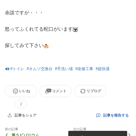
余談ですが・・・
怒ってふくれてる蛇口がいます
探してみて下さい
#
トイレ
#
オムツ交換台
#
手洗い場
#
改修工事
#
超快適
いいね
コメント
リブログ
2
記事を報告する
記事をシェア
前の記事
次の記事
第５ビバリウム
ブラインドコードの修理、交