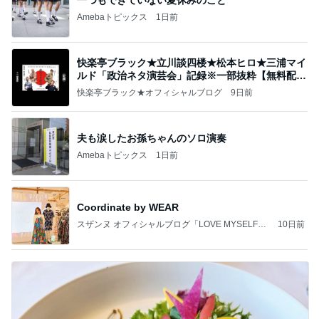
Amebaトピックス
1日前
快楽亭ブラック★立川談四楼★松本ヒロ★三浦マイ
ルド「政治ネタ演芸会」記録※一部抜粋【無料配
信】
快楽亭ブラック★オフィシャルブログ
9日前
夫も涙したお孫ちゃんのソロ演奏
Amebaトピックス
1日前
Coordinate by WEAR
スザンヌ オフィシャルブログ「LOVE MYSELF」
10日前
Powered by Ameba