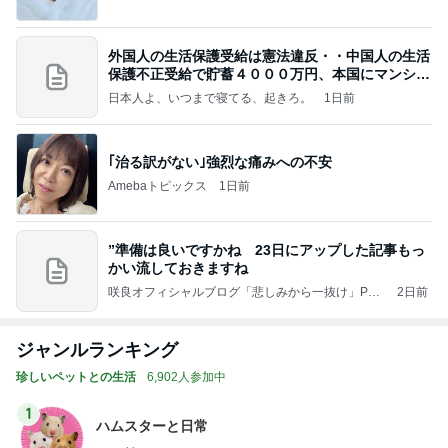
外国人の生活保護受給は憲法違反・・中国人の生活
保護不正受給で貯蓄４０００万円、本国にマンショ
ンを
日本人よ、いつまで寝てる、起きろ。
1日前
｢治る訳がない｣強烈な痛みへの不安
Amebaトピックス
1日前
”準備は良いですかね 23日にアップした記事もっ
かい流しておきますね
咲良オフィシャルブログ「悲しみから一抜け」Pow
2日前
ered by Ameba
ジャンルランキング
珍しいペットとの生活
6,902人参加中
1
ハムスターと日常