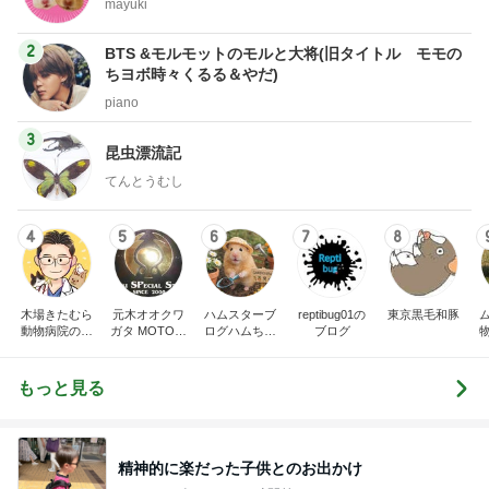
mayuki
2
BTS &モルモットのモルと大将(旧タイトル モモの
ちヨボ時々くるる＆やだ)
piano
3
昆虫漂流記
てんとうむし
4
5
6
7
8
木場きたむら
元木オオクワ
ハムスターブ
reptibug01の
東京黒毛和豚
動物病院のブ
ガタ MOTO-S
ログハムちゃ
ブログ
ログ
Pのブログ
ん家族
もっと見る
精神的に楽だった子供とのお出かけ