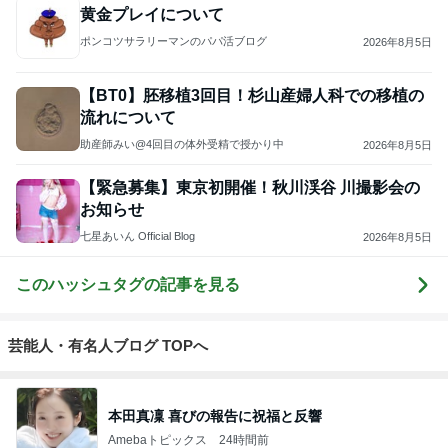
黄金プレイについて
ポンコツサラリーマンのパパ活ブログ
2026年8月5日
【BT0】胚移植3回目！杉山産婦人科での移植の
流れについて
助産師みい@4回目の体外受精で授かり中
2026年8月5日
【緊急募集】東京初開催！秋川渓谷 川撮影会の
お知らせ
七星あいん Official Blog
2026年8月5日
このハッシュタグの記事を見る
芸能人・有名人ブログ TOPへ
本田真凜 喜びの報告に祝福と反響
Amebaトピックス
24時間前