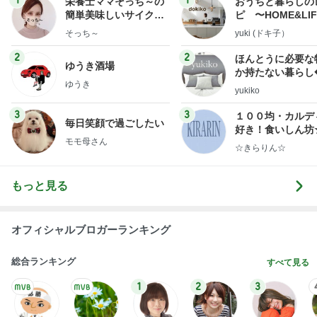
1
1
栄養士ママそっち～の
おうちと暮らしの
簡単美味しいサイクル
ピ 〜HOME&LI
献立
そっち～
yuki (ドキ子）
2
2
ほんとうに必要な
ゆうき酒場
か持たない暮らし
ゆうき
ep Life Simple
yukiko
ンテリアのきろく
3
3
１００均・カルデ
毎日笑顔で過ごしたい
好き！食いしん坊
モモ母さん
らりん☆のブログ
☆きらりん☆
もっと見る
オフィシャルブロガーランキング
総合ランキング
すべて見る
1
2
3