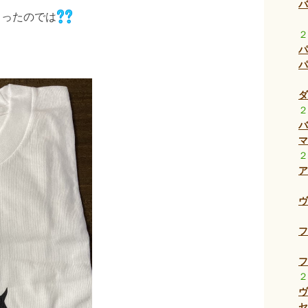
バ
まったのでは
２
パ
パ
ダ
２
バ
マ
２
ア
ヴ
フ
フ
２
ヴ
セ