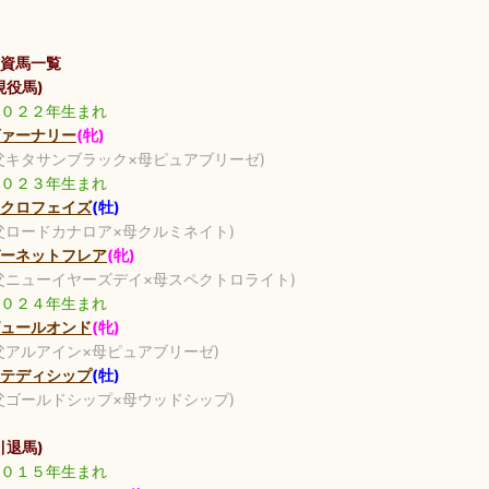
資馬一覧
現役馬)
０２２年生まれ
ァーナリー
(牝)
父キタサンブラック×母ピュアブリーゼ)
０２３年生まれ
クロフェイズ
(牡)
父ロードカナロア×母クルミネイト)
ーネットフレア
(牝)
父ニューイヤーズデイ×母スペクトロライト)
０２４年生まれ
ュールオンド
(牝)
父アルアイン×母ピュアブリーゼ)
テディシップ
(牡)
父ゴールドシップ×母ウッドシップ)
引退馬)
０１５年生まれ