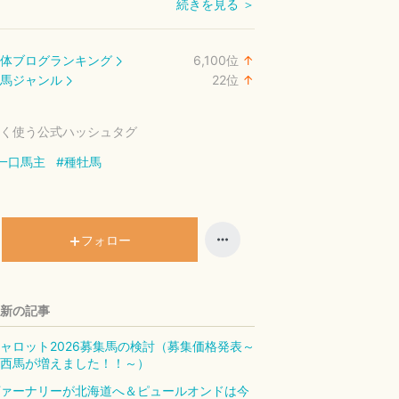
続きを見る ＞
体ブログランキング
6,100
位
↑
ラ
馬ジャンル
22
位
↑
ン
ラ
キ
ン
く使う公式ハッシュタグ
ン
キ
グ
ン
一口馬主
#種牡馬
上
グ
昇
上
昇
フォロー
新の記事
ャロット2026募集馬の検討（募集価格発表～
西馬が増えました！！～）
ァーナリーが北海道へ＆ピュールオンドは今