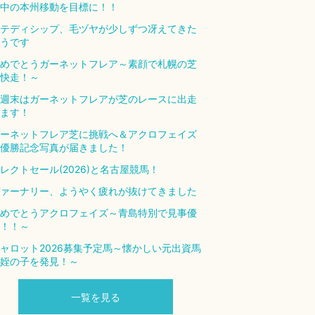
中の本州移動を目標に！！
テディシップ、毛ヅヤが少しずつ冴えてきた
うです
めでとうガーネットフレア～素顔で札幌の芝
快走！～
週末はガーネットフレアが芝のレースに出走
ます！
ーネットフレア芝に挑戦へ＆アクロフェイズ
優勝記念写真が届きました！
レクトセール(2026)と名古屋競馬！
ァーナリー、ようやく疲れが抜けてきました
めでとうアクロフェイズ～青島特別で見事優
！！～
ャロット2026募集予定馬～懐かしい元出資馬
姪の子を発見！～
一覧を見る