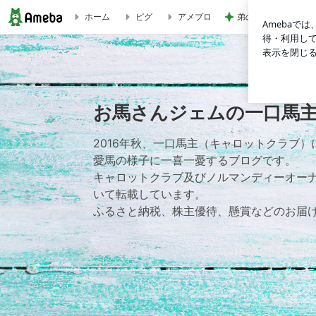
弟の送迎で動いた引
ホーム
ピグ
アメブロ
中京競馬場にて～ハンベルジャイトのデビュー戦の前後～ | 
お馬さんジェムの一口馬
2016年秋、一口馬主（キャロットクラブ
愛馬の様子に一喜一憂するブログです。
キャロットクラブ及びノルマンディーオー
いて転載しています。
ふるさと納税、株主優待、懸賞などのお届