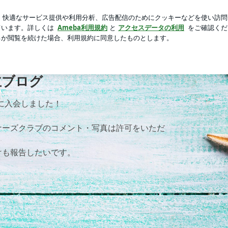
きこもり息子
芸能人ブログ
人気ブログ
新規登録
ロ
お馬さんジェムの一口馬主ブログ
主ブログ
）に入会しました！
ナーズクラブのコメント・写真は許可をいただ
けも報告したいです。