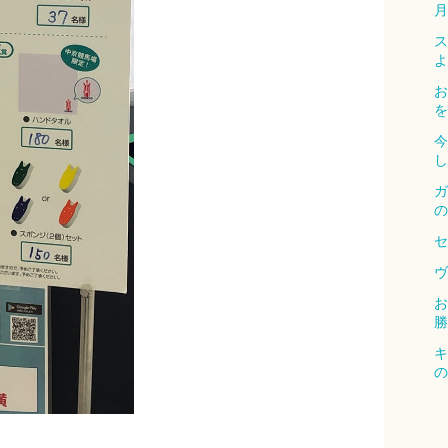
月
ス
よ
お
を
今
し
ガ
の
セ
ヴ
お
勝
キ
の