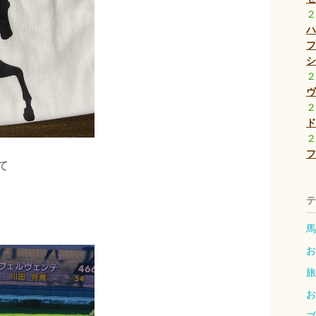
２
ハ
フ
シ
２
ヴ
２
ド
２
フ
て
テ
馬 
お
旅
お
ブ