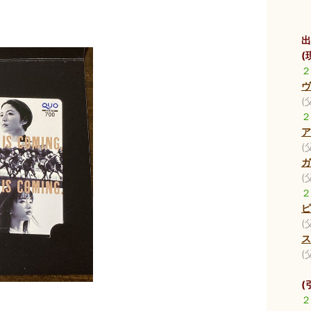
出
(
２
ヴ
(
２
ア
(
ガ
(
２
ピ
(
ス
(
(
２