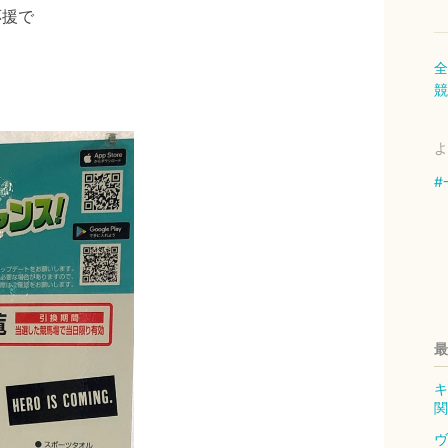
応援で
全
競
よ
#
最
キ
関
ヴ