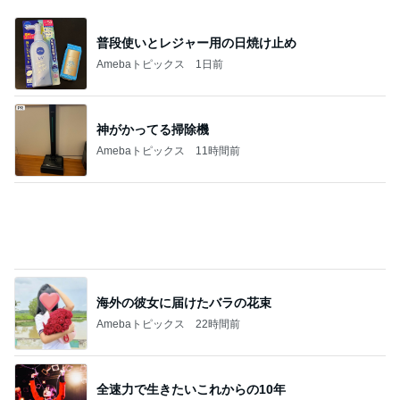
Amebaトピックス
2日前
芸能人・有名人ブログ TOPへ
｢元こども店長｣加藤清史郎 喜びの報告
Amebaトピックス
2日前
ありがとうございます
市川團十郎白猿オフィシャルB
3日前
｢海のはじまり｣子役の現在に｢美人さん｣