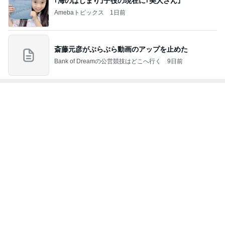
ジャンルランキング
競馬
8,969人参加中
1
バッタの一口馬主データ分析室
バッタ
2
ぐりぐり君の個人馬主ブログ
◎ぐりぐり君◎
3
☆mayuの競馬☆
mayu