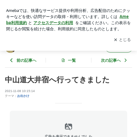
中山道大井宿へ行ってきました | お馬さんジェムの一口馬主ブ
ログ
アプリをダウンロードして
ブログの更新通知
を受け取りまし
開く
ょう。
お馬さんジェムの一口馬主ブログ
フォロー
前の記事へ
一覧
次の記事へ
中山道大井宿へ行ってきました
2021-11-08 10:15:14
テーマ：
お出かけ
広告を表示できませんでした