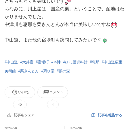
どちらもとても美味しいです
ちなみに、川上屋は「国産の栗」ということで、産地はわ
かりませんでした。
中津川も恵那も栗きんとんが本当に美味しいですね
中山道、また他の宿場町も訪問してみたいです
#
中山道
#
大井宿
#
宿場町
#
本陣
#
ひし屋資料館
#
恵那
#
中山道広重
美術館
#
栗きんとん
#
菊水堂
#
銀の森
いいね
コメント
45
4
記事を報告する
記事をシェア
前の記事
次の記事