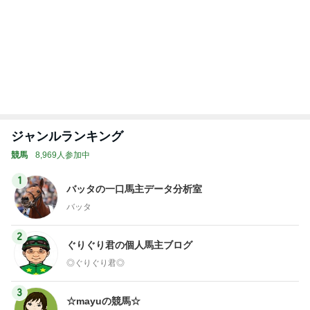
4
5
6
7
8
うまねーの週
競馬で生計を
馬がいる場所
GI勝利一口馬
アラカン優優
末競馬予想ブ
立てる！(比較
が良いね。
主の備忘録
の一口馬主ラ
ログ
的)真面目予想
イフ
ブログ
もっと見る