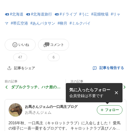
#
北海道
#
北海道旅行
#
ドライブ
#
うに
#
花畑牧場
#
リャ
マ
#
帯広空港
#
あんバタサン
#
柳月
#
ミルクパイ
いいね
コメント
47
6
記事を報告する
記事をシェア
前の記事
次の記事
ダブルクラッチ、ハナ差の２
うらかわ優駿ビレッジAERU
気に入ったらフォロー
着
(2021夏)～タイムパラドック
スに会いたくて～
会員登録は不要です
お馬さんジェムの一口馬主ブログ
フォロー
お馬さんジェム
2016年秋、一口馬主（キャロットクラブ）に入会しました！ 愛馬
の様子に一喜一憂するブログです。 キャロットクラブ及びノルマ