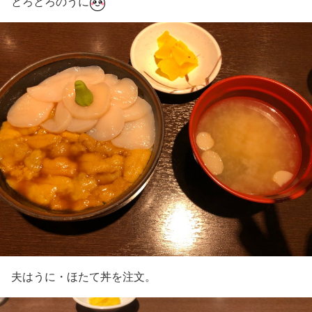
とろとろのうに
夫はうに・ほたて丼を注文。