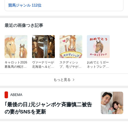
ンディーオーナーズクラブのコメント・写真は許可をいただいて転
競馬ジャンル 112位
載しています。 ふるさと納税、株主優待、懸賞などのお届けも報
告したいです。
最近の画像つき記事
キャロット2026
ヴァーナリーが
ステディシッ
おめでとうガー
募集馬の検討
北海道へ＆ピュ
プ、毛ヅヤが少
ネットフレア～
（募集価格発表
ールオンドは今
しずつ冴えてき
素顔で札幌の芝
～関西馬が増え
月中の本州移動
たようです
を快走！～
ました！！～）
を目標に！！
もっと見る
ABEMA
｢最後の日｣元ジャンポケ斉藤慎二被告
の妻がSNSを更新