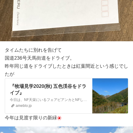
タイムたちに別れを告げて
国道236号天馬街道をドライブ。
昨年同じ道をドライブしたときは紅葉間近という感じでし
たが
『牧場見学2020(秋) 五色渓谷をドラ
イブ』
今日は、NF天栄にいるフェアビアンカとNFしがらきにいるアイリスクォーツの更新がありました。フェアビアンカは、順調にペースアップしているようで嬉しいですが、２…
ameblo.jp
今年は見渡す限りの新緑