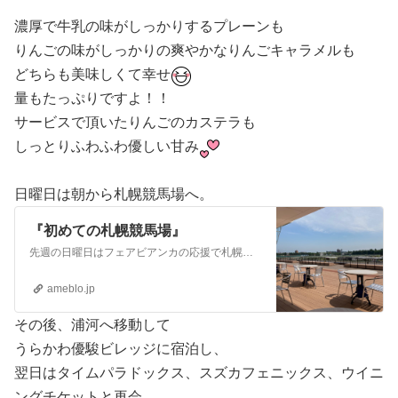
濃厚で牛乳の味がしっかりするプレーンも
りんごの味がしっかりの爽やかなりんごキャラメルも
どちらも美味しくて幸せ
量もたっぷりですよ！！
サービスで頂いたりんごのカステラも
しっとりふわふわ優しい甘み
日曜日は朝から札幌競馬場へ。
『初めての札幌競馬場』
先週の日曜日はフェアビアンカの応援で札幌競馬場に行ってきました（『フェアビアンカの応援で札幌競馬場へ』） JRAの競馬場はこれまでに本州の７場と小倉競馬場に行…
ameblo.jp
その後、浦河へ移動して
うらかわ優駿ビレッジに宿泊し、
翌日はタイムパラドックス、スズカフェニックス、ウイニ
ングチケットと再会