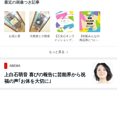
最近の画像つき記事
お花と星
大熊座と小熊座
【乙女心オンラ
【松阪みんなの
インショップ発
商品券につい
送業務について
て】
のご連絡】
もっと見る
ABEMA
上白石萌音 喜びの報告に芸能界から祝
福の声｢お体を大切に｣