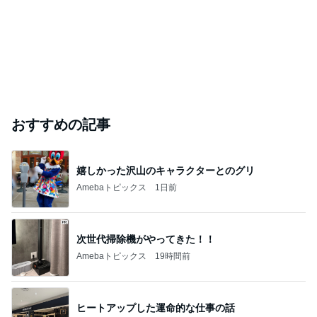
Amebaトピックス
11時間前
作るのが面倒になったシフォンケーキ
Amebaトピックス
1日前
#
三重県
TE37限定ホイール、再入荷致しました~♪
カプチーノ専門店 (有)馬力 津本店のブログ
2026年8月9日
鈴鹿のガチなベトナム料理店と三重県のお土産の
話
気ままにユルユル日記♪
2026年8月9日
鳥羽シーサイドホテル宿泊記2〜お部屋〜
あやぱんだのブログ〜兵庫 時々 香川〜
2026年8月9日