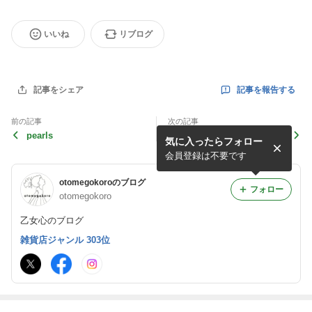
いいね
リブログ
記事を報告する
記事をシェア
前の記事
次の記事
pearls
〇乙女窓ページ更新のお知ら
気に入ったらフォロー
せ〇
会員登録は不要です
otomegokoroのブログ
フォロー
otomegokoro
乙女心のブログ
雑貨店ジャンル 303位