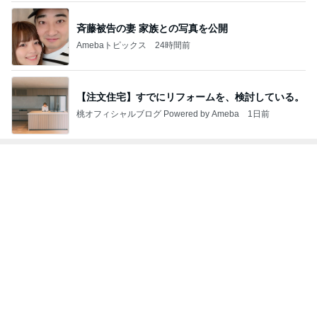
秘密基地
妻に先立たれ
Akinobu Tanig
カメラと歩
埼玉発 おと
た老人ブログ
uchi | Itoshima
く、日本の風
なの小探険
Landscape Ph
景スナップ紀
otographer
行
もっと見る
探し当てた一番美味しいたくあん
Amebaトピックス
2日前
内科と産婦人科の診察と貰った薬
Amebaトピックス
1日前
御朱印まで無料だった太っ腹な神社
Amebaトピックス
2日前