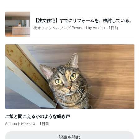
可愛すぎて我慢できなかった新作
Amebaトピックス
1日前
インターン面接4
四コマ戦士 パパ戦記
8日前
5分で作れるタコとミョウガの一品
Amebaトピックス
2日前
どの口が言えるの？
最後の悪あがき
1日前