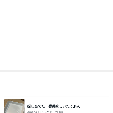
もっと見る
オフィシャルブロガーランキング
総合ランキング
すべて見る
1
2
3
市川團十郎白
小林麻央
だいたひかる
桃
クロ
猿
急上昇ランキング
すべて見る
1
2
3
4
5
加藤紀子
Sakurashimeji
真飛聖
尼子勝紀
モーニング
娘。'26 天気組