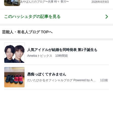
【注文住宅】すでにリフォームを、検討している。
桃オフィシャルブログ Powered by Ameba
1日前
ジャンルランキング
カメラ(風景写真)
9,434人参加中
1
北軽井沢［半住人生活］
やっちゃん
2
銀座のママブログ✨美肌で開運✨銀座ママが作った化
粧品✨銀座クラブ高嶋25歳で開店✨高嶋りえ子 お着
物でエルメス バーキン コーデ
【銀座クラブ高嶋】元OL婚約破棄から24歳で銀座ママ25歳でオーナーママ銀座 美肌で開運♡パワースポット巡り高嶋りえ子ブログ
3
S M R
likeabridgeover
4
5
6
7
8