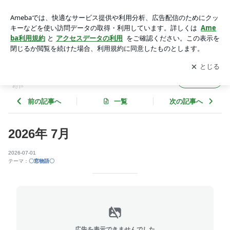
乙女心 乙女心オンラインショップ 2026年7月 乙女窓 | oto
megokoroのブログ
アプリをダウンロードして
ブログの更新通知
を受け取りまし
開く
ょう。
otomegokoroのブログ
フォロー
前の記事へ
一覧
次の記事へ
2026年 7月
2026-07-01
テーマ：
〇窓物語〇
広告を表示できませんでした