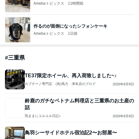
このハッシュタグの記事を見る
芸能人・有名人ブログ TOPへ
人気アイドルが結婚を同時発表 第1子誕生も
Amebaトピックス
10時間前
愚痴っぽくてすみません
だいたひかるオフィシャルブログ Powered by Ame
1日前
ba
斉藤被告の妻 家族との写真を公開
Amebaトピックス
24時間前