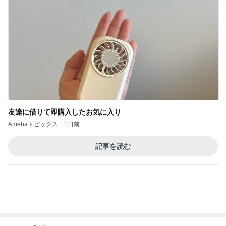
愚痴っぽくてすみません
だいたひかるオフィシャルブログ Powered by Ame
1日前
ba
旦那が気づいた照明の位置のズレ
Amebaトピックス
1日前
昨日の通勤コーデ＆【本日20時スタート】楽天お買
い物マラソンお得情報まとめ
norikoオフィシャルブログ「Noricoco room 〜365
6日前
日コーディネート日記〜」Powered by Ameba
小川菜摘 具沢山なトマトソースパスタ
Amebaトピックス
22時間前
【注文住宅】すでにリフォームを、検討している。