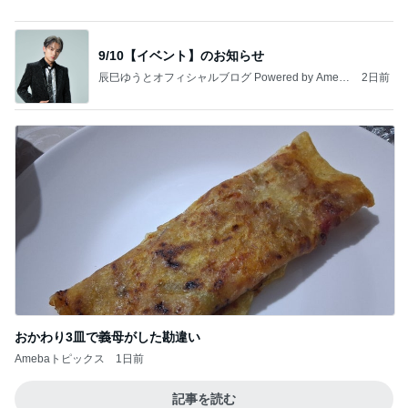
Amebaトピックス
1日前
夏休みの宿題
しろとくろしろ
1日前
身近に感じる戦争と徴兵制度
Amebaトピックス
1日前
１週間「9割ビーガン生活」をしてみて、気づいた
こと。体と心が軽い～！
ホンネの“子供おばさん”日記～愛と光の道へ～
1日前