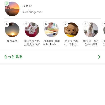
友達に借りて即購入したお気に入り
Amebaトピックス
1日前
記事を読む
トップブロガーランキング
インテリア&DIY
旅行
1
1
おうちと暮らしのレシ
「吉田さんちのフ
ピ 〜HOME&LIFE〜
リー日記」Powere
y Ameba 吉田さ
yuki (ドキ子）
吉田さんファミリー
ミリーオフィシャ
ログ
2
2
ほんとうに必要な物し
☆やまあこ☆さん
か持たない暮らし◆Ke
ィズニー日記
ep Life Simple◆〜イ
yukiko
☆やまあこ☆
ンテリアのきろく〜
3
3
１００均・カルディ大
日々是甘露2〜デ
好き！食いしん坊☆き
ー風味〜
らりん☆のブログ
☆きらりん☆
甘露