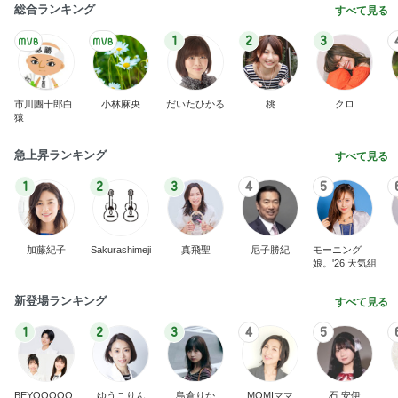
人気に納得のくるみあんバター菓子
Amebaトピックス
10時間前
A宮一家はなぜご静養しないのかなどとくだらない
記事
ブルーサファイア
2日前
届いてびっくりしたペラペラの靴棚
Amebaトピックス
1日前
理由を
ZERO「不都合な…ver2」
1日前