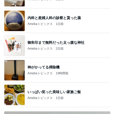
新登場ランキング
すべて見る
1
2
3
4
5
BEYOOOOO
ゆうこりん
島倉りか
MOMIママ
石 安伊
NDS
同級生の突然死で分かった親の気持ち
Amebaトピックス
1日前
もうすぐ〜〜♡
私立恵比寿中学オフィシャルブログ Powered by A
5日前
meba
假屋崎省吾 軽井沢駅構内のダリア
Amebaトピックス
2日前